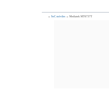
4x2.00 GHz 
295
Qualcomm
→
SoC móviles
→ Mediatek MT6737T
8x1.80 G
296
Qualcomm
4x2.30 
297
Me
4x2.30 GHz 
4x1.65 GHz 
298
Qualcomm
2x2.00 G
4x1.50 G
299
H
4x2.12 GHz C
4x1.70 GHz C
300
4x1.60 GHz Corte
4x1.20 GHz Corte
301
Med
4x2.30 GHz Cor
4x1.80 GHz Cor
302
Me
4x2.30 GHz Cor
4x1.65 GHz Cor