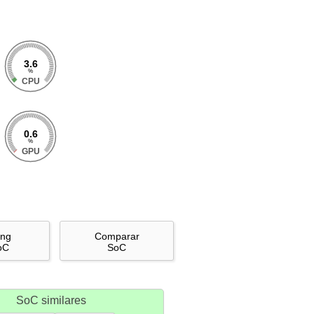
3.6
%
CPU
0.6
%
GPU
ing
Comparar
oC
SoC
SoC similares