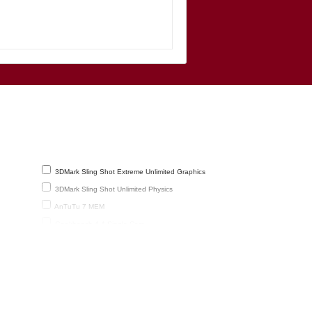
3DMark Sling Shot Extreme Unlimited Graphics
3DMark Sling Shot Unlimited Physics
AnTuTu 7 MEM
Geekbench 4.4 Single-Core
GFXBench 2.7 T-Rex HD Onscreen
)
GFXBench 3.1 Manhattan Onscreen
PassMark v.3 3D
PassMark v.3 Total