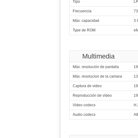
Tipo
L
4x1.33 GHz Bay Tra
Frecuencia
73
330
8x1.70 GHz C
Máx. capacidad
3 
331
Me
Type de ROM
eM
4x2.00
332
Qualcomm
4x1.40 G
4x1.20 G
Multimedia
333
Me
Máx. resolución de pantalla
19
4x1.50 GHz C
4x1.00 GHz C
334
Máx. resolucion de la camara
1
Qualcomm
4x1.70 G
Captura de video
19
335
Sams
Reproducción de vídeo
19
8x1.60 GHz C
Video codecs
H.
336
4x1.50 GHz C
Audio codecs
AI
4x1.00 GHz C
337
Sp
8x1.80 GHz Int