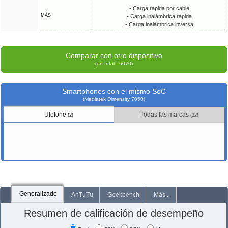
• Carga rápida por cable
MÁS
• Carga inalámbrica rápida
• Carga inalámbrica inversa
Comparar con otro dispositivo
(en total - 6070)
Smartphones con el mismo SoC
(Mediatek Dimensity 7050)
Ulefone
Todas las marcas
(2)
(32)
Generalizado
AnTuTu
Geekbench
Más...
Resumen de calificación de desempeño