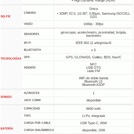
• High Dynamic Range (HDR)
Única
CÁMARA
• 32MP, f/2.0, 1/2.80", 0.80µm, Samsung ISOCELL
SELFIE
GD1
1080p - 30fps
VIDEO
giroscopio, acelerómetro, proximidad, brújula,
SENSORES
barómetro
IEEE 802.11 a/b/g/n/ac/6
WI-FI
v 5
BLUETOOTH
GPS, GLONASS, Galileo, BDS, NavIC
GPS
TECNOLOGÍAS
NFC
USB OTG
ADEMÁS
radio FM
WiFi de doble banda
Bluetooth LE
Bluetooth A2DP
1
ALTAVOCES
SONIDO
disponible
JACK 3,5MM
9600 mAh
CAPACIDAD
Li-Po, integrada
TIPO
USB Type-C, 66W
CARGA POR CABLE
BATERÍA
disponible, 15W
CARGA INALÁMBRICA