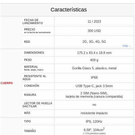
Características
FECHA DE
11 / 2023
LANZAMIENTO
PRECIO
300 USD
en la fecha de lanzamiento
2G, 3G, 4G, 5G
RED
más ↓
175.2 x 83.4 x 18.8 mm
DIMENSIONES
409 g
PESO
MATERIAL
Gorilla Glass 5, plastico, metal
frente, abajo, marco
RESISTENTE AL
IP68
AGUA
CUERPO
USB Type-C, jack 3.5mm
CONEXIÓN
2 SIM (Nano-SIM),
RANURA
tarjeta de memoria (ranura compartida)
LECTOR DE HUELLA
no
DACTILAR
resistente impacto
MÁS
IPS, 120Hz
TIPO
2
6.58", 104cm
TAMAÑO
(~71% pantalla-cuerpo)