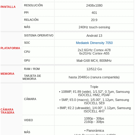
2408x1080
RESOLUCIÓN
PANTALLA
401
PPI
20:9
RELACIÓN
240Hz touch-sensing
MÁS
Android 13
SISTEMA OPERATIVO
Mediatek Dimensity 7050
SOC
PLATAFORMA
2x2.6GHz Cortex-A78
CPU
6x2GHz Cortex-A55
Mali-G68 MC4, 800MHz
GPU
12/512 Go
RAM / ROM
MEMORIA
TARJETA DE
hasta 2048Go (ranura compartida)
MEMORIA
Triple
• 108MP, f/1.89 (wide), 1/1.52", 0.7µm, Samsung
ISOCELL HM2, PDAF
CÁMARA
• 5MP, f/3.0 (macro), 1/5.00", 1.12µm, Samsung
ISOCELL 5E9
• 8MP, f/2.2 (ultrawide), 1/4.00", 1.12µm, Samsung
CÁMARA
ISOCELL 4H7
TRASERA
1080p - 30fps
VIDEO
2160p - 30fps
• Panorámica
MÁS