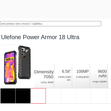
Ulefone Power Armor 18 Ultra
Dimensity
6.58"
108MP
9600
mAh
7050
2408x1080
2160p@30
pix.
carga rápida
12Go RAM