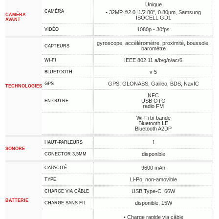
Unique
CAMÉRA
• 32MP, f/2.0, 1/2.80", 0.80µm, Samsung
CAMÉRA
ISOCELL GD1
AVANT
1080p - 30fps
VIDÉO
gyroscope, accéléromètre, proximité, boussole,
CAPTEURS
baromètre
IEEE 802.11 a/b/g/n/ac/6
WI-FI
v 5
BLUETOOTH
GPS, GLONASS, Galileo, BDS, NavIC
GPS
TECHNOLOGIES
NFC
USB OTG
EN OUTRE
radio FM
Wi-Fi bi-bande
Bluetooth LE
Bluetooth A2DP
1
HAUT-PARLEURS
SONORE
disponible
CONECTOR 3,5MM
9600 mAh
CAPACITÉ
Li-Po, non-amovible
TYPE
USB Type-C, 66W
CHARGE VIA CÂBLE
BATTERIE
disponible, 15W
CHARGE SANS FIL
• Charge rapide via câble