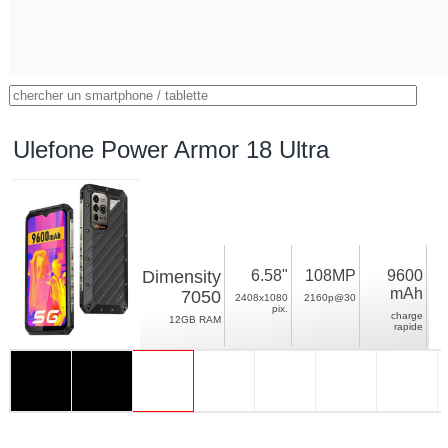
Ulefone Power Armor 18 Ultra
Dimensity
6.58"
108MP
9600
mAh
7050
2408x1080
2160p@30
pix.
charge
12GB RAM
rapide