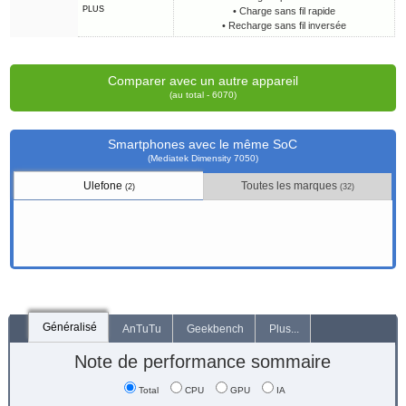
PLUS
• Charge sans fil rapide
• Recharge sans fil inversée
Comparer avec un autre appareil
(au total - 6070)
Smartphones avec le même SoC
(Mediatek Dimensity 7050)
Ulefone
Toutes les marques
(2)
(32)
Généralisé
AnTuTu
Geekbench
Plus...
Note de performance sommaire
Total
CPU
GPU
IA