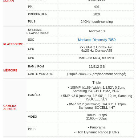
ÉCRAN
401
PPI
20:9
PROPORTION
240Hz touch-sensing
PLUS
SYSTÈME
Android 13
D'EXPLOITATION
Mediatek Dimensity 7050
SOC
PLATEFORME
2x2.6GHz Cortex-A78
CPU
6x2GHz Cortex-A55
Mali-G68 MC4, 800MHz
GPU
12/512 GB
RAM / ROM
MÉMOIRE
jusqu'à 2048GB (emplacement partagé)
CARTE MÉMOIRE
Triple
• 108MP, f/1.89 (wide), 1/1.52", 0.7µm,
Samsung ISOCELL HM2, PDAF
CAMÉRA
• 5MP, f/3.0 (macro), 1/5.00", 1.12µm, Samsung
ISOCELL 5E9
• 8MP, f/2.2 (ultrawide), 1/4.00", 1.12µm,
CAMÉRA
Samsung ISOCELL 4H7
ARRIÈRE
1080p - 30fps
VIDÉO
2160p - 30fps
• Panorama
PLUS
• High Dynamic Range (HDR)