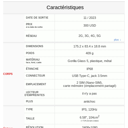
Caractéristiques
11 / 2023
DATE DE SORTIE
PRIX
300 USD
à la date de sortie
2G, 3G, 4G, 5G
RÉSEAU
plus ↓
175.2 x 83.4 x 18.8 mm
DIMENSIONS
409 g
POIDS
MATÉRIAU
Gorilla Glass 5, plastique, métal
face, fond, cadre
IP68
ÉTANCHE
CORPS
USB Type-C, jack 3.5mm
CONNECTEUR
2 SIM (Nano-SIM),
EMPLACEMENT
carte mémoire (emplacement partagé)
LECTEUR
il n'y a pas
D'EMPREINTES
antichoc
PLUS
IPS, 120Hz
TYPE
2
6.58", 104cm
TAILLE
(~71% écran-corps)
2408x1080
RÉSOLUTION