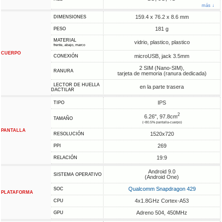
más ↓
159.4 x 76.2 x 8.6 mm
DIMENSIONES
181 g
PESO
MATERIAL
vidrio, plastico, plastico
frente, abajo, marco
CUERPO
microUSB, jack 3.5mm
CONEXIÓN
2 SIM (Nano-SIM),
RANURA
tarjeta de memoria (ranura dedicada)
LECTOR DE HUELLA
en la parte trasera
DACTILAR
IPS
TIPO
2
6.26", 97.8cm
TAMAÑO
(~80.5% pantalla-cuerpo)
PANTALLA
1520x720
RESOLUCIÓN
269
PPI
19:9
RELACIÓN
Android 9.0
SISTEMA OPERATIVO
(Android One)
Qualcomm Snapdragon 429
SOC
PLATAFORMA
4x1.8GHz Cortex-A53
CPU
Adreno 504, 450MHz
GPU