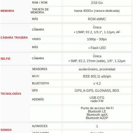
2/16 Go
RAM / ROM
TARJETA DE
hasta 400Go (ranura dedicada)
MEMORIA
MEMORIA
ROM eMMC
MÁS
Única
CÁMARA
• 13MP, f/2.2, 1/3.1", 1.12µm, AF
CÁMARA TRASERA
1080p - 30fps
VIDEO
MÁS
• Flash LED
Única
CÁMARA
SELFIE
• 5MP, f/2.2, 27mm (wide), 1/5", 1.12µm
acelerómetro, proximidad
SENSORES
IEEE 802.11 a/b/g/n
WI-FI
v 4.2
BLUETOOTH
GPS, A-GPS, GLONASS, BDS
GPS
TECNOLOGÍAS
USB OTG
ADEMÁS
radio FM
Punto de acceso Wi-Fi
Bluetooth LE
Bluetooth aptX
Bluetooth A2DP
1
ALTAVOCES
SONIDO