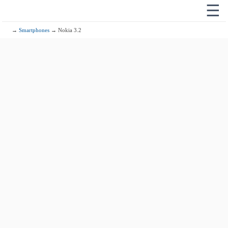
☰
→
Smartphones
→ Nokia 3.2