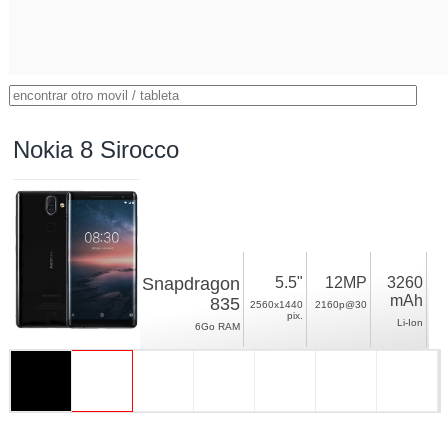
Nokia 8 Sirocco
Snapdragon
5.5"
12MP
3260
mAh
835
2560x1440
2160p@30
pix.
Li-Ion
6Go RAM