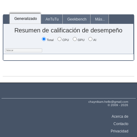
Generalizado
AnTuTu
Geekbench
Más...
Resumen de calificación de desempeño
Total
CPU
GPU
AI
chaynikam.hello@gmail.com
© 2009 - 2026
Acerca de
Contacto
Privacidad