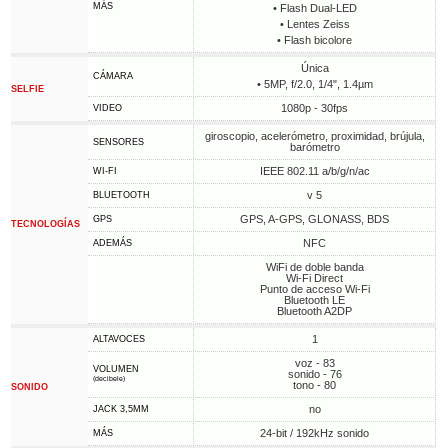
MÁS
• Flash Dual-LED
• Lentes Zeiss
• Flash bicolore
Única
CÁMARA
• 5MP, f/2.0, 1/4", 1.4µm
SELFIE
1080p - 30fps
VIDEO
giroscopio, acelerómetro, proximidad, brújula,
SENSORES
barómetro
IEEE 802.11 a/b/g/n/ac
WI-FI
v 5
BLUETOOTH
GPS, A-GPS, GLONASS, BDS
GPS
TECNOLOGÍAS
NFC
ADEMÁS
WiFi de doble banda
Wi-Fi Direct
Punto de acceso Wi-Fi
Bluetooth LE
Bluetooth A2DP
1
ALTAVOCES
voz - 83
VOLUMEN
sonido - 76
(decibele)
tono - 80
SONIDO
no
JACK 3,5MM
24-bit / 192kHz sonido
MÁS