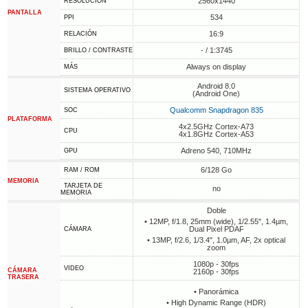
2560x1440
RESOLUCIÓN
PANTALLA
534
PPI
16:9
RELACIÓN
- / 1:3745
BRILLO / CONTRASTE
Always on display
MÁS
Android 8.0
SISTEMA OPERATIVO
(Android One)
Qualcomm Snapdragon 835
SOC
PLATAFORMA
4x2.5GHz Cortex-A73
CPU
4x1.8GHz Cortex-A53
Adreno 540, 710MHz
GPU
6/128 Go
RAM / ROM
MEMORIA
TARJETA DE
no
MEMORIA
Doble
• 12MP, f/1.8, 25mm (wide), 1/2.55", 1.4µm,
Dual Pixel PDAF
CÁMARA
• 13MP, f/2.6, 1/3.4", 1.0µm, AF, 2x optical
zoom
1080p - 30fps
VIDEO
CÁMARA
2160p - 30fps
TRASERA
• Panorámica
• High Dynamic Range (HDR)