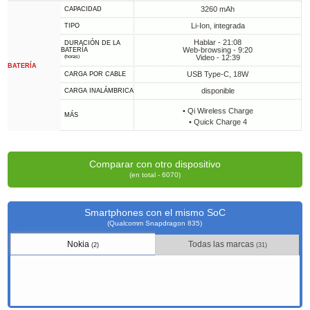
3260 mAh
CAPACIDAD
Li-Ion, integrada
TIPO
Hablar - 21:08
DURACIÓN DE LA
Web-browsing - 9:20
BATERÍA
Video - 12:39
(horas)
BATERÍA
USB Type-C, 18W
CARGA POR CABLE
disponible
CARGA INALÁMBRICA
• Qi Wireless Charge
MÁS
• Quick Charge 4
Comparar con otro dispositivo
(en total - 6070)
Smartphones con el mismo SoC
(Qualcomm Snapdragon 835)
Nokia
Todas las marcas
(2)
(31)