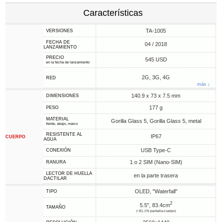
Características
TA-1005
VERSIONES
FECHA DE
04 / 2018
LANZAMIENTO
PRECIO
545 USD
en la fecha de lanzamiento
2G, 3G, 4G
RED
más ↓
140.9 x 73 x 7.5 mm
DIMENSIONES
177 g
PESO
MATERIAL
Gorilla Glass 5, Gorilla Glass 5, metal
frente, abajo, marco
RESISTENTE AL
IP67
CUERPO
AGUA
USB Type-C
CONEXIÓN
1 o 2 SIM (Nano-SIM)
RANURA
LECTOR DE HUELLA
en la parte trasera
DACTILAR
OLED, "Waterfall"
TIPO
2
5.5", 83.4cm
TAMAÑO
(~81.1% pantalla-cuerpo)