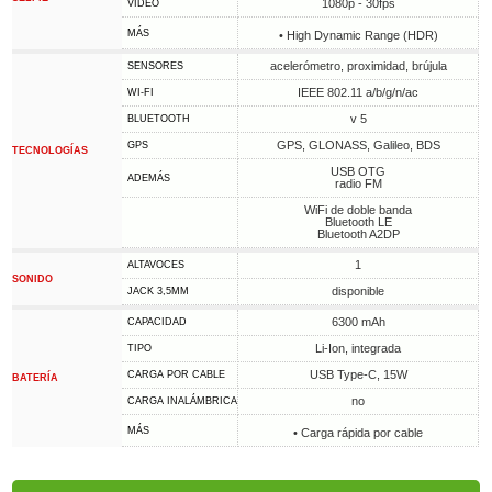
1080p - 30fps
VIDEO
MÁS
• High Dynamic Range (HDR)
acelerómetro, proximidad, brújula
SENSORES
IEEE 802.11 a/b/g/n/ac
WI-FI
v 5
BLUETOOTH
GPS, GLONASS, Galileo, BDS
GPS
TECNOLOGÍAS
USB OTG
ADEMÁS
radio FM
WiFi de doble banda
Bluetooth LE
Bluetooth A2DP
1
ALTAVOCES
SONIDO
disponible
JACK 3,5MM
6300 mAh
CAPACIDAD
Li-Ion, integrada
TIPO
USB Type-C, 15W
CARGA POR CABLE
BATERÍA
no
CARGA INALÁMBRICA
MÁS
• Carga rápida por cable