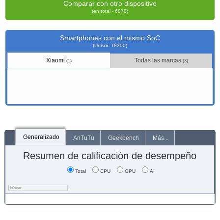
Comparar con otro dispositivo
(en total - 6070)
Smartphones con el mismo SoC
(Unisoc T8300)
Xiaomi
Todas las marcas
(1)
(3)
Generalizado
AnTuTu
Geekbench
Más...
Resumen de calificación de desempeño
Total
CPU
GPU
AI