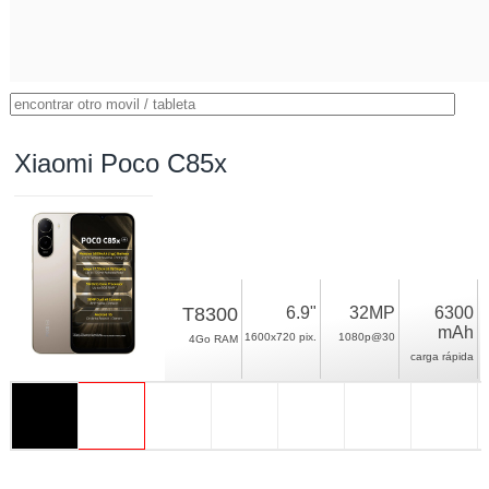
Xiaomi Poco C85x
T8300
6.9"
32MP
6300
mAh
1600x720 pix.
1080p@30
4Go RAM
carga rápida