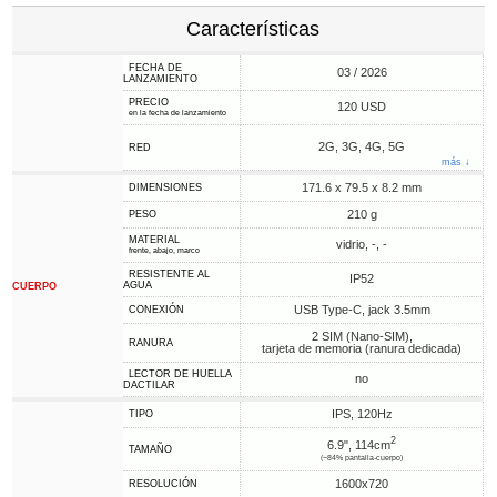
Características
FECHA DE
03 / 2026
LANZAMIENTO
PRECIO
120 USD
en la fecha de lanzamiento
2G, 3G, 4G, 5G
RED
más ↓
171.6 x 79.5 x 8.2 mm
DIMENSIONES
210 g
PESO
MATERIAL
vidrio, -, -
frente, abajo, marco
RESISTENTE AL
IP52
AGUA
CUERPO
USB Type-C, jack 3.5mm
CONEXIÓN
2 SIM (Nano-SIM),
RANURA
tarjeta de memoria (ranura dedicada)
LECTOR DE HUELLA
no
DACTILAR
IPS, 120Hz
TIPO
2
6.9", 114cm
TAMAÑO
(~84% pantalla-cuerpo)
1600x720
RESOLUCIÓN