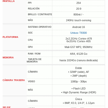
PANTALLA
254
PPI
20:9
RELACIÓN
800nit / -
BRILLO / CONTRASTE
240Hz touch-sensing
MÁS
Android 16
SISTEMA OPERATIVO
Unisoc T8300
SOC
PLATAFORMA
2x2.2GHz Cortex-A78
CPU
6x2GHz Cortex-A55
Mali-G57 MP2, 950MHz
GPU
4/64, 4/128 Go
RAM / ROM
MEMORIA
TARJETA DE
hasta 1024Go (ranura dedicada)
MEMORIA
Doble
• 32MP (wide), AF
CÁMARA
• 2MP (depth)
CÁMARA TRASERA
1080p - 30fps
VIDEO
• Flash LED
MÁS
• High Dynamic Range (HDR)
Única
CÁMARA
• 8MP, f/2.0, 1/4.0", 1.12µm
SELFIE