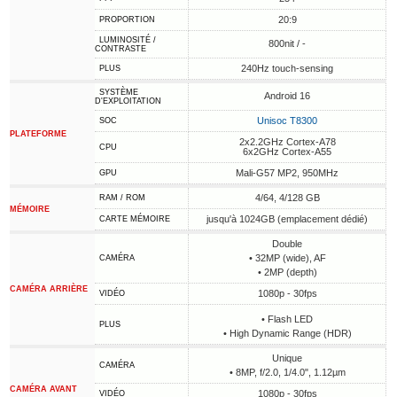
20:9
PROPORTION
LUMINOSITÉ /
800nit / -
CONTRASTE
240Hz touch-sensing
PLUS
SYSTÈME
Android 16
D'EXPLOITATION
Unisoc T8300
SOC
PLATEFORME
2x2.2GHz Cortex-A78
CPU
6x2GHz Cortex-A55
Mali-G57 MP2, 950MHz
GPU
4/64, 4/128 GB
RAM / ROM
MÉMOIRE
jusqu'à 1024GB (emplacement dédié)
CARTE MÉMOIRE
Double
• 32MP (wide), AF
CAMÉRA
• 2MP (depth)
CAMÉRA ARRIÈRE
1080p - 30fps
VIDÉO
• Flash LED
PLUS
• High Dynamic Range (HDR)
Unique
CAMÉRA
• 8MP, f/2.0, 1/4.0", 1.12µm
CAMÉRA AVANT
1080p - 30fps
VIDÉO