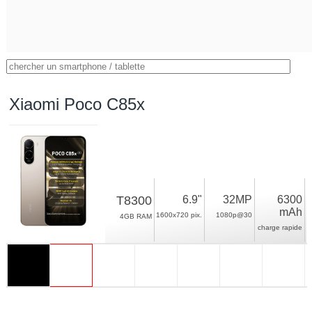
Xiaomi Poco C85x
T8300
6.9"
32MP
6300
mAh
1600x720 pix.
1080p@30
4GB RAM
charge rapide