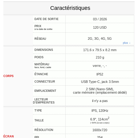
Caractéristiques
03 / 2026
DATE DE SORTIE
PRIX
120 USD
à la date de sortie
2G, 3G, 4G, 5G
RÉSEAU
plus ↓
171.6 x 79.5 x 8.2 mm
DIMENSIONS
210 g
POIDS
MATÉRIAU
verre, -, -
face, fond, cadre
IP52
ÉTANCHE
CORPS
USB Type-C, jack 3.5mm
CONNECTEUR
2 SIM (Nano-SIM),
EMPLACEMENT
carte mémoire (emplacement dédié)
LECTEUR
il n'y a pas
D'EMPREINTES
IPS, 120Hz
TYPE
2
6.9", 114cm
TAILLE
(~84% écran-corps)
1600x720
RÉSOLUTION
ÉCRAN
254
PPI