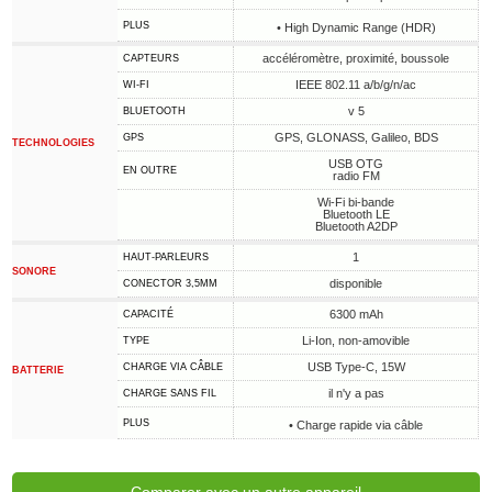
PLUS
• High Dynamic Range (HDR)
accéléromètre, proximité, boussole
CAPTEURS
IEEE 802.11 a/b/g/n/ac
WI-FI
v 5
BLUETOOTH
GPS, GLONASS, Galileo, BDS
GPS
TECHNOLOGIES
USB OTG
EN OUTRE
radio FM
Wi-Fi bi-bande
Bluetooth LE
Bluetooth A2DP
1
HAUT-PARLEURS
SONORE
disponible
CONECTOR 3,5MM
6300 mAh
CAPACITÉ
Li-Ion, non-amovible
TYPE
USB Type-C, 15W
CHARGE VIA CÂBLE
BATTERIE
il n'y a pas
CHARGE SANS FIL
PLUS
• Charge rapide via câble