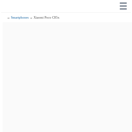
☰
→
Smartphones
→ Xiaomi Poco C85x