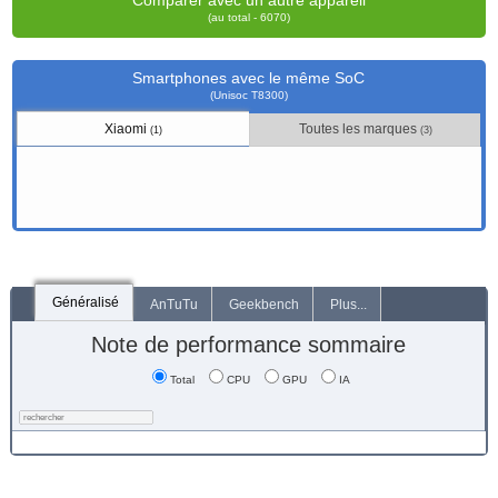
Comparer avec un autre appareil
(au total - 6070)
Smartphones avec le même SoC
(Unisoc T8300)
Xiaomi
Toutes les marques
(1)
(3)
Généralisé
AnTuTu
Geekbench
Plus...
Note de performance sommaire
Total
CPU
GPU
IA