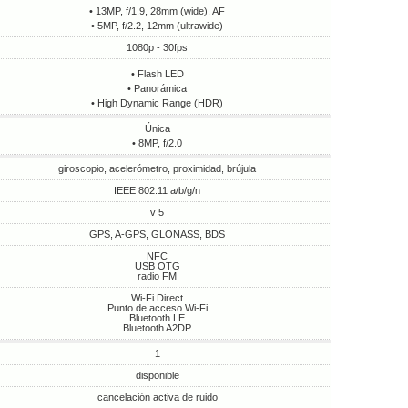
• 13MP, f/1.9, 28mm (wide), AF
• 5MP, f/2.2, 12mm (ultrawide)
1080p - 30fps
• Flash LED
• Panorámica
• High Dynamic Range (HDR)
Única
• 8MP, f/2.0
giroscopio, acelerómetro, proximidad, brújula
IEEE 802.11 a/b/g/n
v 5
GPS, A-GPS, GLONASS, BDS
NFC
USB OTG
radio FM
Wi-Fi Direct
Punto de acceso Wi-Fi
Bluetooth LE
Bluetooth A2DP
1
disponible
cancelación activa de ruido