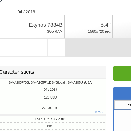
04 / 2019
169g, espesor 7.8mm
6.4"
Exynos 7884B
Android 9.0, One UI
3Go RAM
1560x720 pix.
32Go ROM
Características
SM-A205F/DS, SM-A205FN/DS (Global); SM-A205U (USA)
04 / 2019
120 USD
S
2G, 3G, 4G
más ↓
158.4 x 74.7 x 7.8 mm
169 g