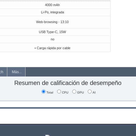
4000 mAh
Li-Po, integrada
Web-browsing - 13:10
USB Type-C, 15W
no
• Carga rápida por cable
ch
Más...
Resumen de calificación de desempeño
Total
CPU
GPU
AI