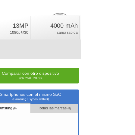
13MP
4000 mAh
4.6
%
1080p@30
carga rápida
índice
Comparar con otro dispositivo
(en total - 6070)
Smartphones con el mismo SoC
(Samsung Exynos 7884B)
amsung
Todas las marcas
(8)
(8)