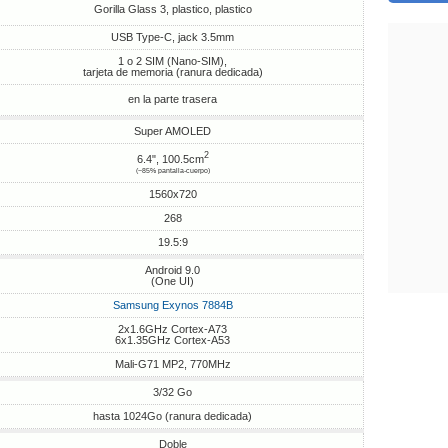
Gorilla Glass 3, plastico, plastico
USB Type-C, jack 3.5mm
1 o 2 SIM (Nano-SIM),
tarjeta de memoria (ranura dedicada)
en la parte trasera
Super AMOLED
2
6.4", 100.5cm
(~85% pantalla-cuerpo)
1560x720
268
19.5:9
Android 9.0
(One UI)
Samsung Exynos 7884B
2x1.6GHz Cortex-A73
6x1.35GHz Cortex-A53
Mali-G71 MP2, 770MHz
3/32 Go
hasta 1024Go (ranura dedicada)
Doble