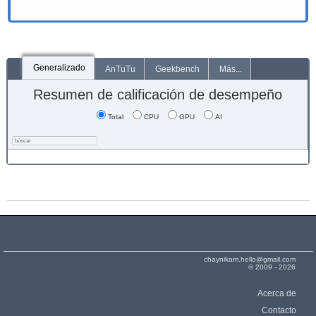
Generalizado
AnTuTu
Geekbench
Más...
Resumen de calificación de desempeño
Total
CPU
GPU
AI
chaynikam.hello@gmail.com
© 2009 - 2026
Acerca de
Contacto