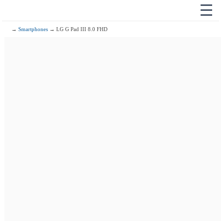
☰
→
Smartphones
→ LG G Pad III 8.0 FHD