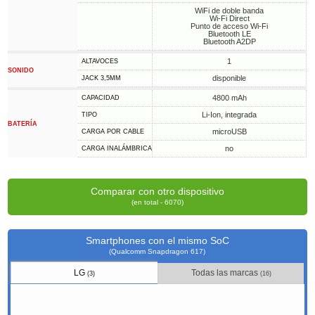
WiFi de doble banda
Wi-Fi Direct
Punto de acceso Wi-Fi
Bluetooth LE
Bluetooth A2DP
1
ALTAVOCES
SONIDO
disponible
JACK 3,5MM
4800 mAh
CAPACIDAD
Li-Ion, integrada
TIPO
BATERÍA
microUSB
CARGA POR CABLE
no
CARGA INALÁMBRICA
Comparar con otro dispositivo
(en total - 6070)
Smartphones con el mismo SoC
(Qualcomm Snapdragon 617)
LG
Todas las marcas
(3)
(16)