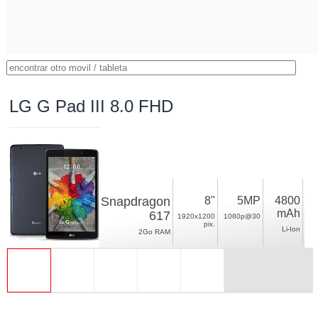
LG G Pad III 8.0 FHD
Snapdragon
8"
5MP
4800
mAh
617
1920x1200
1080p@30
pix.
Li-Ion
2Go RAM