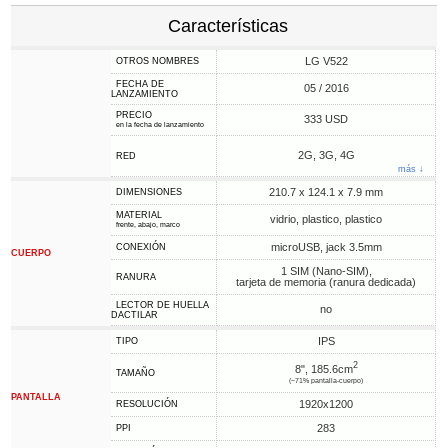
Características
LG V522
OTROS NOMBRES
FECHA DE
05 / 2016
LANZAMIENTO
PRECIO
333 USD
en la fecha de lanzamiento
2G, 3G, 4G
RED
más ↓
210.7 x 124.1 x 7.9 mm
DIMENSIONES
MATERIAL
vidrio, plastico, plastico
frente, abajo, marco
microUSB, jack 3.5mm
CONEXIÓN
CUERPO
1 SIM (Nano-SIM),
RANURA
tarjeta de memoria (ranura dedicada)
LECTOR DE HUELLA
no
DACTILAR
IPS
TIPO
2
8", 185.6cm
TAMAÑO
(~71% pantalla-cuerpo)
PANTALLA
1920x1200
RESOLUCIÓN
283
PPI