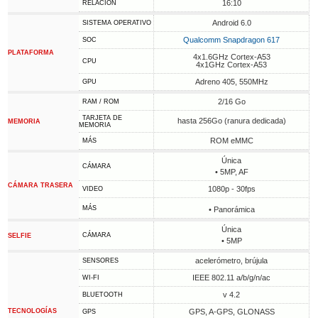
16:10
RELACIÓN
Android 6.0
SISTEMA OPERATIVO
Qualcomm Snapdragon 617
SOC
PLATAFORMA
4x1.6GHz Cortex-A53
CPU
4x1GHz Cortex-A53
Adreno 405, 550MHz
GPU
2/16 Go
RAM / ROM
TARJETA DE
hasta 256Go (ranura dedicada)
MEMORIA
MEMORIA
ROM eMMC
MÁS
Única
CÁMARA
• 5MP, AF
CÁMARA TRASERA
1080p - 30fps
VIDEO
MÁS
• Panorámica
Única
CÁMARA
SELFIE
• 5MP
acelerómetro, brújula
SENSORES
IEEE 802.11 a/b/g/n/ac
WI-FI
v 4.2
BLUETOOTH
TECNOLOGÍAS
GPS, A-GPS, GLONASS
GPS