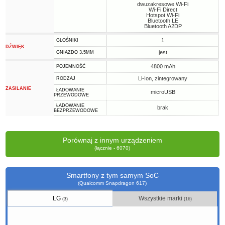
dwuzakresowe Wi-Fi
Wi-Fi Direct
Hotspot Wi-Fi
Bluetooth LE
Bluetooth A2DP
1
GŁOŚNIKI
DŹWIĘK
jest
GNIAZDO 3,5MM
4800 mAh
POJEMNOŚĆ
Li-Ion, zintegrowany
RODZAJ
ZASILANIE
ŁADOWANIE
microUSB
PRZEWODOWE
ŁADOWANIE
brak
BEZPRZEWODOWE
Porównaj z innym urządzeniem
(łącznie - 6070)
Smartfony z tym samym SoC
(Qualcomm Snapdragon 617)
LG
Wszystkie marki
(3)
(16)