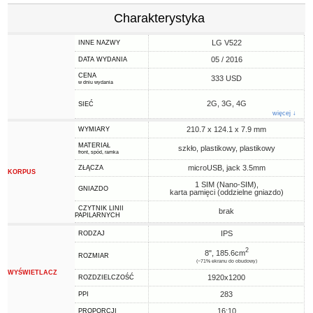
Charakterystyka
LG V522
INNE NAZWY
05 / 2016
DATA WYDANIA
CENA
333 USD
w dniu wydania
2G, 3G, 4G
SIEĆ
więcej ↓
210.7 x 124.1 x 7.9 mm
WYMIARY
MATERIAŁ
szkło, plastikowy, plastikowy
front, spód, ramka
microUSB, jack 3.5mm
ZŁĄCZA
KORPUS
1 SIM (Nano-SIM),
GNIAZDO
karta pamięci (oddzielne gniazdo)
CZYTNIK LINII
brak
PAPILARNYCH
IPS
RODZAJ
2
8", 185.6cm
ROZMIAR
(~71% ekranu do obudowy)
WYŚWIETLACZ
1920x1200
ROZDZIELCZOŚĆ
283
PPI
16:10
PROPORCJI