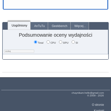
Uogólniony
AnTuTu
Geekbench
Więcej...
Podsumowanie oceny wydajności
Total
CPU
GPU
SI
chaynikam.hello@gmail.com
© 2009 - 2026
O stronie
Kontakt