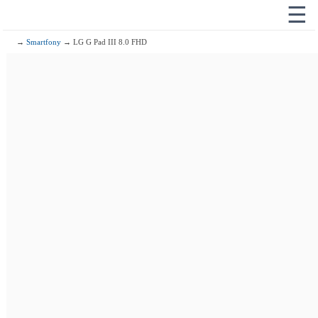
☰
→
Smartfony
→ LG G Pad III 8.0 FHD