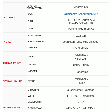
SYSTEM
Android 6.0
OPERACYJNY
Qualcomm Snapdragon 617
SOC
PLATFORMA
4x1.6GHz Cortex-A53
CPU
4x1GHz Cortex-A53
Adreno 405, 550MHz
GPU
2/16 GB
RAM / ROM
do 256GB (oddzielne gniazdo)
KARTA PAMIĘCI
PAMIĘĆ
ROM eMMC
WIĘCEJ
Pojedynczy
APARAT
• 5MP, AF
APARAT TYLNY
1080p - 30fps
WIDEO
WIĘCEJ
• Panorama
Pojedynczy
APARAT
APARAT PRZEDNI
• 5MP
akcelerometr, kompas
CZUJNIKI
IEEE 802.11 a/b/g/n/ac
WI-FI
v 4.2
BLUETOOTH
TECHNOLOGIE
GPS, A-GPS, GLONASS
NAWIGACJA