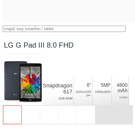
LG G Pad III 8.0 FHD
Snapdragon
8"
5MP
4800
mAh
617
1920x1200
1080p@30
pix.
Li-Ion
2GB RAM