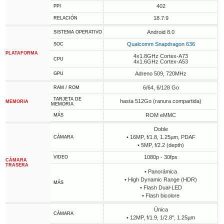
402
PPI
18.7:9
RELACIÓN
Android 8.0
SISTEMA OPERATIVO
Qualcomm Snapdragon 636
SOC
PLATAFORMA
4x1.8GHz Cortex-A73
CPU
4x1.6GHz Cortex-A53
Adreno 509, 720MHz
GPU
6/64, 6/128 Go
RAM / ROM
TARJETA DE
hasta 512Go (ranura compartida)
MEMORIA
MEMORIA
ROM eMMC
MÁS
Doble
• 16MP, f/1.8, 1.25µm, PDAF
CÁMARA
• 5MP, f/2.2 (depth)
1080p - 30fps
VIDEO
CÁMARA
TRASERA
• Panorámica
• High Dynamic Range (HDR)
MÁS
• Flash Dual-LED
• Flash bicolore
Única
CÁMARA
• 12MP, f/1.9, 1/2.8", 1.25µm