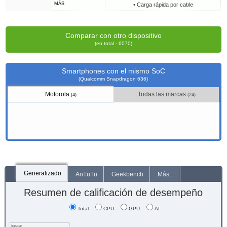
MÁS
• Carga rápida por cable
Comparar con otro dispositivo
(en total - 6070)
Smartphones con el mismo SoC
(Qualcomm Snapdragon 636)
Motorola
Todas las marcas
(4)
(24)
Generalizado
AnTuTu
Geekbench
Más...
Resumen de calificación de desempeño
Total
CPU
GPU
AI