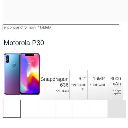
Motorola P30
Snapdragon
6.2"
16MP
3000
mAh
636
2246x1080
1080p@30
pix.
carga
6Go RAM
rápida