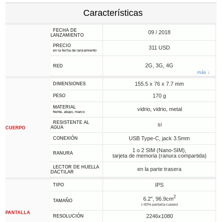
Características
FECHA DE
09 / 2018
LANZAMIENTO
PRECIO
311 USD
en la fecha de lanzamiento
2G, 3G, 4G
RED
más ↓
155.5 x 76 x 7.7 mm
DIMENSIONES
170 g
PESO
MATERIAL
vidrio, vidrio, metal
frente, abajo, marco
RESISTENTE AL
si
AGUA
CUERPO
USB Type-C, jack 3.5mm
CONEXIÓN
1 o 2 SIM (Nano-SIM),
RANURA
tarjeta de memoria (ranura compartida)
LECTOR DE HUELLA
en la parte trasera
DACTILAR
IPS
TIPO
2
6.2", 96.9cm
TAMAÑO
(~82% pantalla-cuerpo)
PANTALLA
2246x1080
RESOLUCIÓN