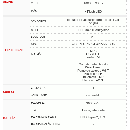
SELFIE
1080p - 30fps
VIDEO
MÁS
• Flash LED
giroscopio, acelerómetro, proximidad,
SENSORES
brújula
IEEE 802.11 a/b/g/n/ac
WI-FI
v 5
BLUETOOTH
GPS, A-GPS, GLONASS, BDS
GPS
TECNOLOGÍAS
NFC
USB OTG
ADEMÁS
radio FM
WiFi de doble banda
Wi-Fi Direct
Punto de acceso Wi-Fi
Bluetooth LE
Bluetooth EDR
Bluetooth A2DP
1
ALTAVOCES
SONIDO
disponible
JACK 3,5MM
3000 mAh
CAPACIDAD
Li-Ion, integrada
TIPO
USB Type-C, 18W
CARGA POR CABLE
BATERÍA
no
CARGA INALÁMBRICA