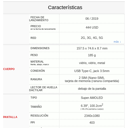
Características
FECHA DE
06 / 2019
LANZAMIENTO
PRECIO
444 USD
en la fecha de lanzamiento
2G, 3G, 4G, 5G
RED
más ↓
157.5 x 74.6 x 8.7 mm
DIMENSIONES
185 g
PESO
MATERIAL
vidrio, vidrio, metal
frente, abajo, marco
CUERPO
USB Type-C, jack 3.5mm
CONEXIÓN
2 SIM (Nano-SIM),
RANURA
tarjeta de memoria (ranura compartida)
LECTOR DE HUELLA
debajo de la pantalla
DACTILAR
Super AMOLED
TIPO
2
6.39", 100.2cm
TAMAÑO
(~85.3% pantalla-cuerpo)
2340x1080
RESOLUCIÓN
PANTALLA
403
PPI