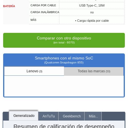
USB Type-C, 18W
CARGA POR CABLE
BATERÍA
no
CARGA INALÁMBRICA
MÁS
• Carga rápida por cable
Comparar con otro dispositivo
(en total - 6070)
Smartphones con el mismo SoC
(Qualcomm Snapdragon 855)
Lenovo
Todas las marcas
(3)
(53)
Generalizado
AnTuTu
Geekbench
Más...
Resumen de calificación de desempeño