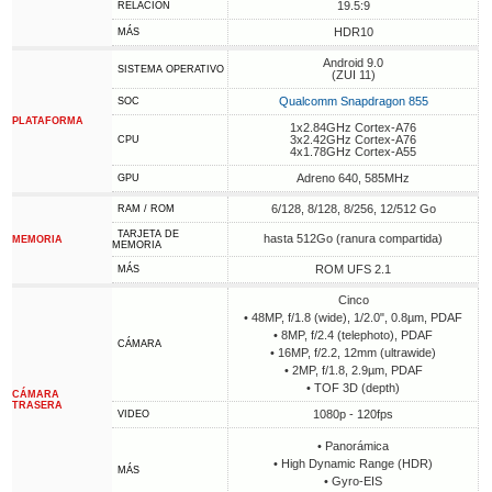
19.5:9
RELACIÓN
HDR10
MÁS
Android 9.0
SISTEMA OPERATIVO
(ZUI 11)
Qualcomm Snapdragon 855
SOC
PLATAFORMA
1x2.84GHz Cortex-A76
3x2.42GHz Cortex-A76
CPU
4x1.78GHz Cortex-A55
Adreno 640, 585MHz
GPU
6/128, 8/128, 8/256, 12/512 Go
RAM / ROM
TARJETA DE
hasta 512Go (ranura compartida)
MEMORIA
MEMORIA
ROM UFS 2.1
MÁS
Cinco
• 48MP, f/1.8 (wide), 1/2.0", 0.8µm, PDAF
• 8MP, f/2.4 (telephoto), PDAF
CÁMARA
• 16MP, f/2.2, 12mm (ultrawide)
• 2MP, f/1.8, 2.9µm, PDAF
• TOF 3D (depth)
CÁMARA
TRASERA
1080p - 120fps
VIDEO
• Panorámica
• High Dynamic Range (HDR)
MÁS
• Gyro-EIS