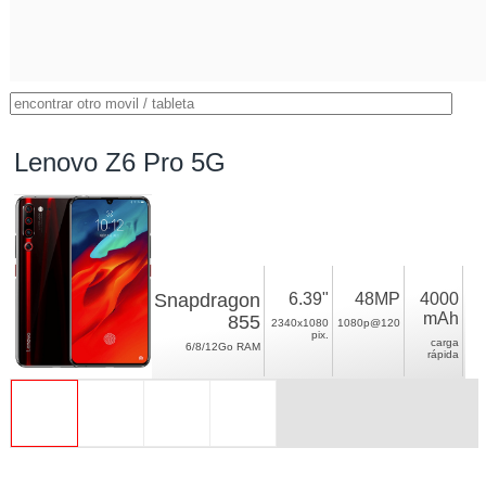
Lenovo Z6 Pro 5G
Snapdragon
6.39"
48MP
4000
mAh
855
2340x1080
1080p@120
pix.
carga
6/8/12Go RAM
rápida