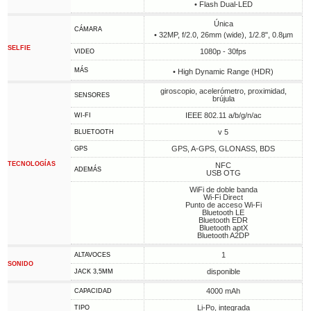
• Flash Dual-LED
Única
CÁMARA
• 32MP, f/2.0, 26mm (wide), 1/2.8", 0.8µm
SELFIE
1080p - 30fps
VIDEO
MÁS
• High Dynamic Range (HDR)
giroscopio, acelerómetro, proximidad,
SENSORES
brújula
IEEE 802.11 a/b/g/n/ac
WI-FI
v 5
BLUETOOTH
GPS, A-GPS, GLONASS, BDS
GPS
TECNOLOGÍAS
NFC
ADEMÁS
USB OTG
WiFi de doble banda
Wi-Fi Direct
Punto de acceso Wi-Fi
Bluetooth LE
Bluetooth EDR
Bluetooth aptX
Bluetooth A2DP
1
ALTAVOCES
SONIDO
disponible
JACK 3,5MM
4000 mAh
CAPACIDAD
Li-Po, integrada
TIPO