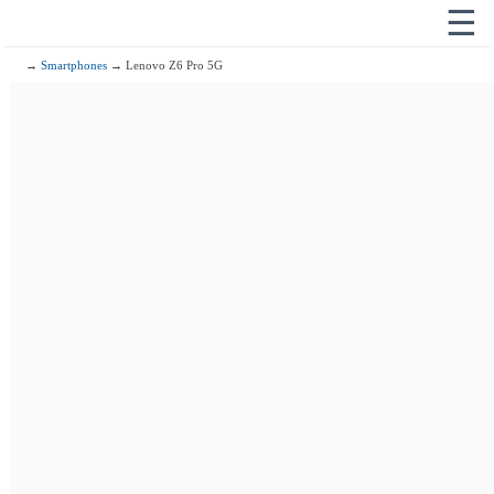
☰
→
Smartphones
→ Lenovo Z6 Pro 5G