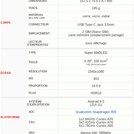
157.5 x 74.6 x 8.7 mm
DIMENSIONS
185 g
POIDS
MATÉRIAU
verre, verre, métal
face, fond, cadre
CORPS
USB Type-C, jack 3.5mm
CONNECTEUR
2 SIM (Nano-SIM),
EMPLACEMENT
carte mémoire (emplacement partagé)
LECTEUR
sous affichage
D'EMPREINTES
Super AMOLED
TYPE
2
6.39", 100.2cm
TAILLE
(~85.3% écran-corps)
2340x1080
RÉSOLUTION
ÉCRAN
403
PPI
19.5:9
PROPORTION
HDR10
PLUS
Android 9.0
SYSTÈME
(ZUI 11)
D'EXPLOITATION
Qualcomm Snapdragon 855
SOC
PLATEFORME
1x2.84GHz Cortex-A76
3x2.42GHz Cortex-A76
CPU
4x1.78GHz Cortex-A55
Adreno 640, 585MHz
GPU