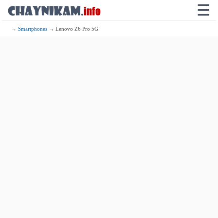
☰
→
Smartphones
→ Lenovo Z6 Pro 5G