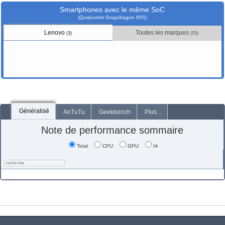
Smartphones avec le même SoC
(Qualcomm Snapdragon 855)
Lenovo
Toutes les marques
(3)
(53)
Généralisé
AnTuTu
Geekbench
Plus...
Note de performance sommaire
Total
CPU
GPU
IA