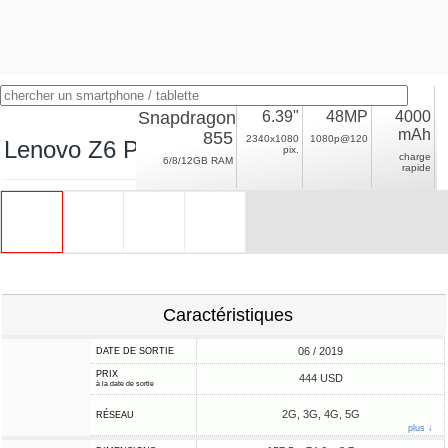
Snapdragon
6.39"
48MP
4000
mAh
855
2340x1080
1080p@120
Lenovo Z6 Pro 5G
pix.
charge
6/8/12GB RAM
rapide
Caractéristiques
06 / 2019
DATE DE SORTIE
PRIX
444 USD
à la date de sortie
2G, 3G, 4G, 5G
RÉSEAU
plus ↓