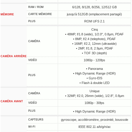
6/128, 8/128, 8/256, 12/512 GB
RAM / ROM
jusqu'à 512GB (emplacement partagé)
CARTE MÉMOIRE
MÉMOIRE
ROM UFS 2.1
PLUS
Cinq
• 48MP, f/1.8 (wide), 1/2.0", 0.8µm, PDAF
• 8MP, f/2.4 (telephoto), PDAF
CAMÉRA
• 16MP, f/2.2, 12mm (ultrawide)
• 2MP, f/1.8, 2.9µm, PDAF
• TOF 3D (depth)
CAMÉRA ARRIÈRE
1080p - 120fps
VIDÉO
• Panorama
• High Dynamic Range (HDR)
PLUS
• Gyro-EIS
• Flash à double LED
Unique
CAMÉRA
• 32MP, f/2.0, 26mm (wide), 1/2.8", 0.8µm
CAMÉRA AVANT
1080p - 30fps
VIDÉO
PLUS
• High Dynamic Range (HDR)
gyroscope, accéléromètre, proximité, boussole
CAPTEURS
IEEE 802.11 a/b/g/n/ac
WI-FI