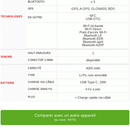
v 5
BLUETOOTH
GPS, A-GPS, GLONASS, BDS
GPS
NFC
TECHNOLOGIES
EN OUTRE
USB OTG
Wi-Fi bi-bande
Wi-Fi Direct
Point d'accès Wi-Fi
Bluetooth LE
Bluetooth EDR
Bluetooth aptX
Bluetooth A2DP
1
HAUT-PARLEURS
SONORE
disponible
CONECTOR 3,5MM
4000 mAh
CAPACITÉ
Li-Po, non-amovible
TYPE
USB Type-C, 18W
CHARGE VIA CÂBLE
BATTERIE
il n'y a pas
CHARGE SANS FIL
PLUS
• Charge rapide via câble
Comparer avec un autre appareil
(au total - 6070)