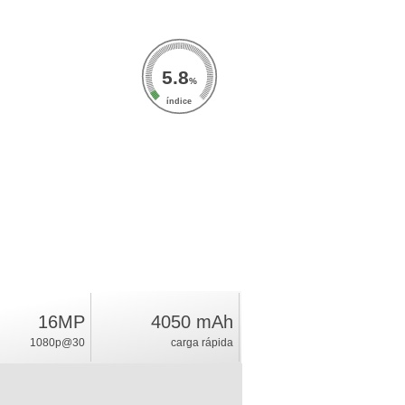
5.8
%
índice
16MP
4050 mAh
1080p@30
carga rápida