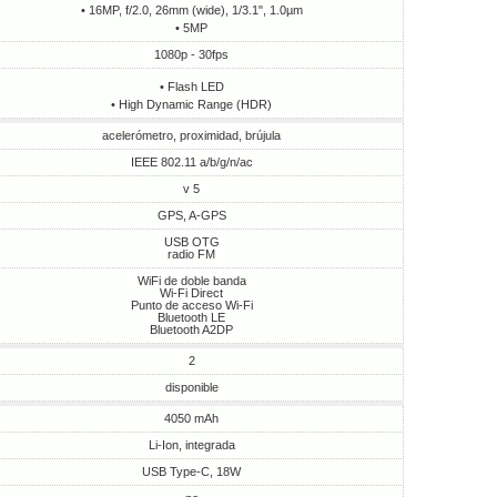
• 16MP, f/2.0, 26mm (wide), 1/3.1", 1.0µm
• 5MP
1080p - 30fps
• Flash LED
• High Dynamic Range (HDR)
acelerómetro, proximidad, brújula
IEEE 802.11 a/b/g/n/ac
v 5
GPS, A-GPS
USB OTG
radio FM
WiFi de doble banda
Wi-Fi Direct
Punto de acceso Wi-Fi
Bluetooth LE
Bluetooth A2DP
2
disponible
4050 mAh
Li-Ion, integrada
USB Type-C, 18W