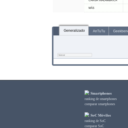
CARGA INALÁMBRICA
MÁS
Generalizado
AnTuTu
Geekben
Smartphones
ranking de smartphones
comparar smartphones
SoC Móviles
ranking de SoC
comparar SoC