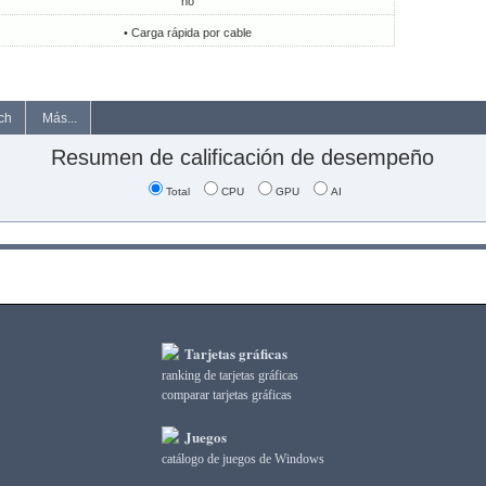
no
• Carga rápida por cable
ch
Más...
Resumen de calificación de desempeño
Total
CPU
GPU
AI
Tarjetas gráficas
ranking de tarjetas gráficas
comparar tarjetas gráficas
Juegos
catálogo de juegos de Windows