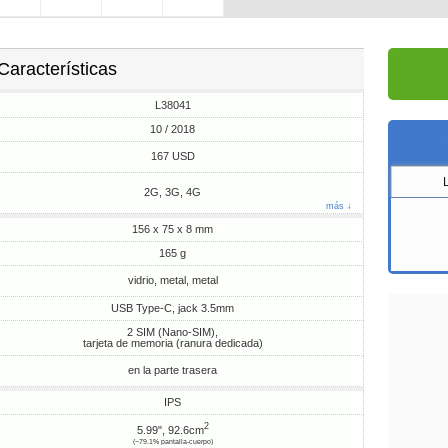
Características
L38041
10 / 2018
167 USD
2G, 3G, 4G
más ↓
156 x 75 x 8 mm
165 g
vidrio, metal, metal
USB Type-C, jack 3.5mm
2 SIM (Nano-SIM),
tarjeta de memoria (ranura dedicada)
en la parte trasera
IPS
2
5.99", 92.6cm
(~79.1% pantalla-cuerpo)