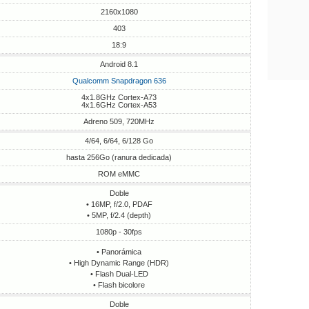
2160x1080
403
18:9
Android 8.1
Qualcomm Snapdragon 636
4x1.8GHz Cortex-A73
4x1.6GHz Cortex-A53
Adreno 509, 720MHz
4/64, 6/64, 6/128 Go
hasta 256Go (ranura dedicada)
ROM eMMC
Doble
• 16MP, f/2.0, PDAF
• 5MP, f/2.4 (depth)
1080p - 30fps
• Panorámica
• High Dynamic Range (HDR)
• Flash Dual-LED
• Flash bicolore
Doble