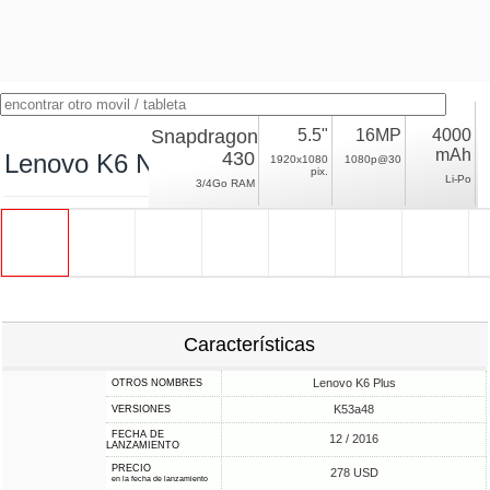
Snapdragon
5.5"
16MP
4000
mAh
430
Lenovo K6 Note
1920x1080
1080p@30
pix.
Li-Po
3/4Go RAM
Características
Lenovo K6 Plus
OTROS NOMBRES
K53a48
VERSIONES
FECHA DE
12 / 2016
LANZAMIENTO
PRECIO
278 USD
en la fecha de lanzamiento