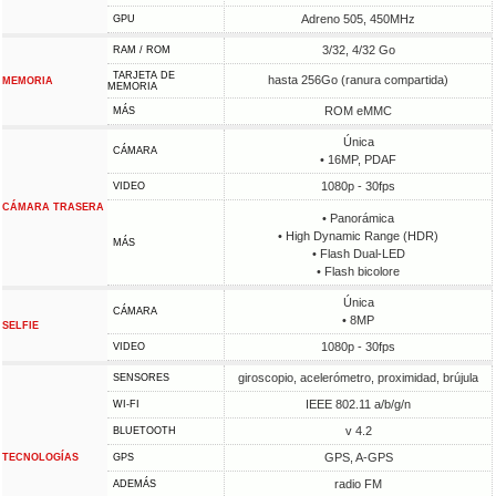
Adreno 505, 450MHz
GPU
3/32, 4/32 Go
RAM / ROM
TARJETA DE
hasta 256Go (ranura compartida)
MEMORIA
MEMORIA
ROM eMMC
MÁS
Única
CÁMARA
• 16MP, PDAF
1080p - 30fps
VIDEO
CÁMARA TRASERA
• Panorámica
• High Dynamic Range (HDR)
MÁS
• Flash Dual-LED
• Flash bicolore
Única
CÁMARA
• 8MP
SELFIE
1080p - 30fps
VIDEO
giroscopio, acelerómetro, proximidad, brújula
SENSORES
IEEE 802.11 a/b/g/n
WI-FI
v 4.2
BLUETOOTH
GPS, A-GPS
TECNOLOGÍAS
GPS
radio FM
ADEMÁS