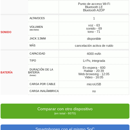
Punto de acceso Wi-Fi
Bluetooth LE
Bluetooth A2DP
1
ALTAVOCES
voz - 63
VOLUMEN
sonido - 69
(decibele)
tono - 71
SONIDO
disponible
JACK 3,5MM
cancelación activa de ruido
MÁS
4000 mAh
CAPACIDAD
Li-Po, integrada
TIPO
En espera - 600
DURACIÓN DE LA
Hablar - 20:39
BATERÍA
BATERÍA
Web-browsing - 12:05
(horas)
Video - 16:05
microUSB
CARGA POR CABLE
no
CARGA INALÁMBRICA
Comparar con otro dispositivo
(en total - 6070)
Smartphones con el mismo SoC