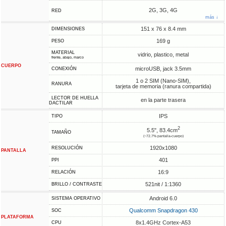
2G, 3G, 4G
RED
más ↓
151 x 76 x 8.4 mm
DIMENSIONES
169 g
PESO
MATERIAL
vidrio, plastico, metal
frente, abajo, marco
CUERPO
microUSB, jack 3.5mm
CONEXIÓN
1 o 2 SIM (Nano-SIM),
RANURA
tarjeta de memoria (ranura compartida)
LECTOR DE HUELLA
en la parte trasera
DACTILAR
IPS
TIPO
2
5.5", 83.4cm
TAMAÑO
(~72.7% pantalla-cuerpo)
1920x1080
RESOLUCIÓN
PANTALLA
401
PPI
16:9
RELACIÓN
521nit / 1:1360
BRILLO / CONTRASTE
Android 6.0
SISTEMA OPERATIVO
Qualcomm Snapdragon 430
SOC
PLATAFORMA
8x1.4GHz Cortex-A53
CPU