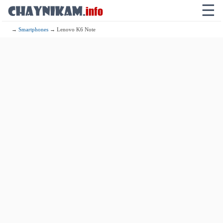
☰
→
Smartphones
→ Lenovo K6 Note