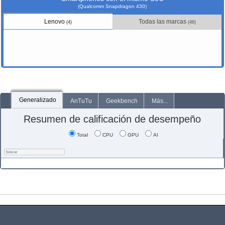
(Qualcomm Snapdragon 430)
Lenovo
Todas las marcas
(4)
(46)
Generalizado
AnTuTu
Geekbench
Más...
Resumen de calificación de desempeño
Total
CPU
GPU
AI