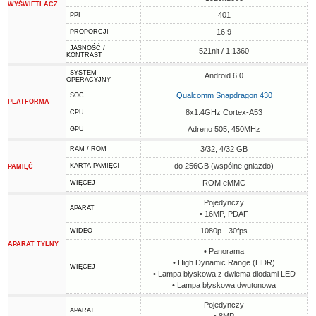
WYŚWIETLACZ
401
PPI
16:9
PROPORCJI
JASNOŚĆ /
521nit / 1:1360
KONTRAST
SYSTEM
Android 6.0
OPERACYJNY
Qualcomm Snapdragon 430
SOC
PLATFORMA
8x1.4GHz Cortex-A53
CPU
Adreno 505, 450MHz
GPU
3/32, 4/32 GB
RAM / ROM
do 256GB (wspólne gniazdo)
KARTA PAMIĘCI
PAMIĘĆ
ROM eMMC
WIĘCEJ
Pojedynczy
APARAT
• 16MP, PDAF
1080p - 30fps
WIDEO
APARAT TYLNY
• Panorama
• High Dynamic Range (HDR)
WIĘCEJ
• Lampa błyskowa z dwiema diodami LED
• Lampa błyskowa dwutonowa
Pojedynczy
APARAT