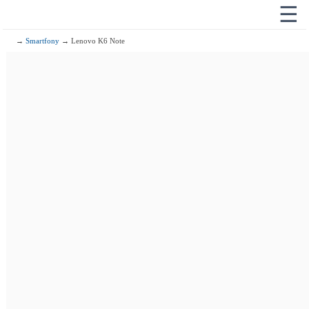
☰
→
Smartfony
→ Lenovo K6 Note