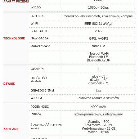
• 8MP
APARAT PRZEDNI
1080p - 30fps
WIDEO
żyroskop, akcelerometr, zbliżeniowy, kompas
CZUJNIKI
IEEE 802.11 a/b/g/n
WI-FI
v 4.2
BLUETOOTH
GPS, A-GPS
TECHNOLOGIE
NAWIGACJA
radio FM
DODATKOWO
Hotspot Wi-Fi
Bluetooth LE
Bluetooth A2DP
1
GŁOŚNIKI
głos - 63
GŁOŚNOŚĆ
dźwięk - 69
(decybeli)
dzwonek - 71
DŹWIĘK
jest
GNIAZDO 3,5MM
aktywna redukcja szumów
WIĘCEJ
4000 mAh
POJEMNOŚĆ
litowo-polimerowy, zintegrowany
RODZAJ
Standby - 600
Rozmowa - 20:39
ŻYWOTNOŚĆ BATERII
Web-browsing - 12:05
(godzin)
ZASILANIE
Wideo - 16:05