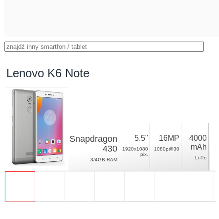
Lenovo K6 Note
Snapdragon
5.5"
16MP
4000
mAh
430
1920x1080
1080p@30
pix.
Li-Po
3/4GB RAM