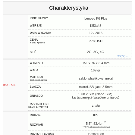
Charakterystyka
Lenovo K6 Plus
INNE NAZWY
K53a48
WERSJE
12 / 2016
DATA WYDANIA
CENA
278 USD
w dniu wydania
2G, 3G, 4G
SIEĆ
więcej ↓
151 x 76 x 8.4 mm
WYMIARY
169 gr
WAGA
MATERIAŁ
szkło, plastikowy, metal
front, spód, ramka
KORPUS
microUSB, jack 3.5mm
ZŁĄCZA
1 lub 2 SIM (Nano-SIM),
GNIAZDO
karta pamięci (wspólne gniazdo)
CZYTNIK LINII
z tyłu
PAPILARNYCH
IPS
RODZAJ
2
5.5", 83.4cm
ROZMIAR
(~72.7% ekranu do obudowy)
1920x1080
ROZDZIELCZOŚĆ