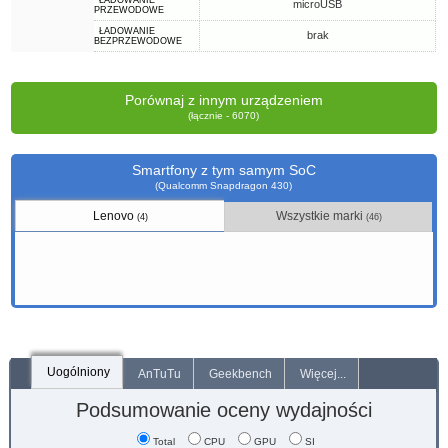
ŁADOWANIE
microUSB
PRZEWODOWE
ŁADOWANIE
brak
BEZPRZEWODOWE
Porównaj z innym urządzeniem
(łącznie - 6070)
Smartfony z tym samym SoC
(Qualcomm Snapdragon 430)
Lenovo
Wszystkie marki
(4)
(46)
Uogólniony
AnTuTu
Geekbench
Więcej...
Podsumowanie oceny wydajności
Total
CPU
GPU
SI