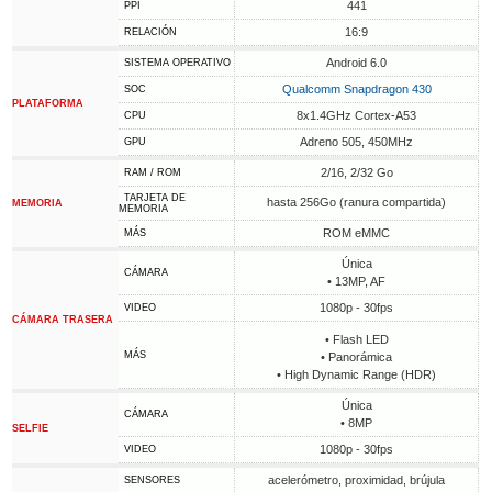
441
PPI
16:9
RELACIÓN
Android 6.0
SISTEMA OPERATIVO
Qualcomm Snapdragon 430
SOC
PLATAFORMA
8x1.4GHz Cortex-A53
CPU
Adreno 505, 450MHz
GPU
2/16, 2/32 Go
RAM / ROM
TARJETA DE
hasta 256Go (ranura compartida)
MEMORIA
MEMORIA
ROM eMMC
MÁS
Única
CÁMARA
• 13MP, AF
1080p - 30fps
VIDEO
CÁMARA TRASERA
• Flash LED
MÁS
• Panorámica
• High Dynamic Range (HDR)
Única
CÁMARA
• 8MP
SELFIE
1080p - 30fps
VIDEO
acelerómetro, proximidad, brújula
SENSORES