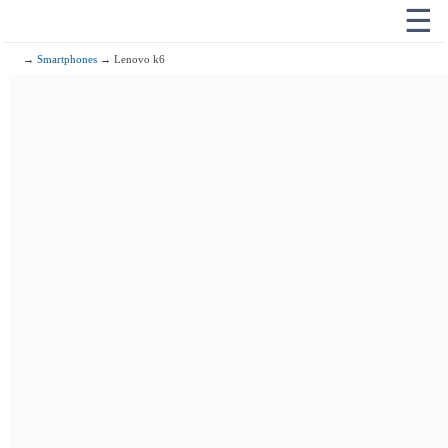
☰
→
Smartphones
→ Lenovo k6