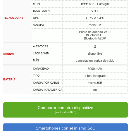
IEEE 802.11 a/b/g/n
WI-FI
v 4.1
BLUETOOTH
GPS, A-GPS
TECNOLOGÍAS
GPS
radio FM
ADEMÁS
Punto de acceso Wi-Fi
Bluetooth LE
Bluetooth A2DP
2
ALTAVOCES
disponible
JACK 3,5MM
SONIDO
cancelación activa de ruido
MÁS
3000 mAh
CAPACIDAD
Li-Ion, integrada
TIPO
BATERÍA
microUSB
CARGA POR CABLE
no
CARGA INALÁMBRICA
Comparar con otro dispositivo
(en total - 6070)
Smartphones con el mismo SoC