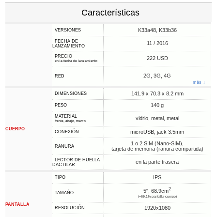
Características
K33a48, K33b36
VERSIONES
FECHA DE
11 / 2016
LANZAMIENTO
PRECIO
222 USD
en la fecha de lanzamiento
2G, 3G, 4G
RED
más ↓
141.9 x 70.3 x 8.2 mm
DIMENSIONES
140 g
PESO
MATERIAL
vidrio, metal, metal
frente, abajo, marco
CUERPO
microUSB, jack 3.5mm
CONEXIÓN
1 o 2 SIM (Nano-SIM),
RANURA
tarjeta de memoria (ranura compartida)
LECTOR DE HUELLA
en la parte trasera
DACTILAR
IPS
TIPO
2
5", 68.9cm
TAMAÑO
(~69.1% pantalla-cuerpo)
PANTALLA
1920x1080
RESOLUCIÓN