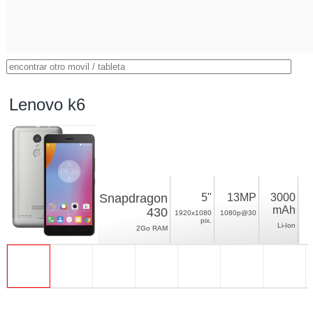
Lenovo k6
Snapdragon
5"
13MP
3000
mAh
430
1920x1080
1080p@30
pix.
Li-Ion
2Go RAM