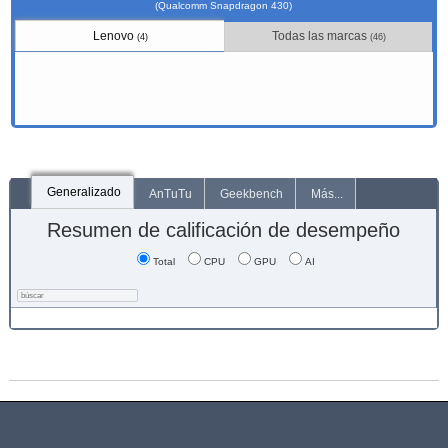
(Qualcomm Snapdragon 430)
Lenovo
Todas las marcas
(4)
(46)
Generalizado
AnTuTu
Geekbench
Más...
Resumen de calificación de desempeño
Total
CPU
GPU
AI