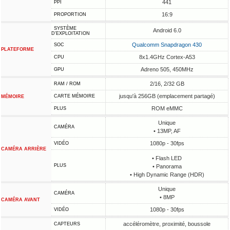
441
PPI
16:9
PROPORTION
SYSTÈME
Android 6.0
D'EXPLOITATION
Qualcomm Snapdragon 430
SOC
PLATEFORME
8x1.4GHz Cortex-A53
CPU
Adreno 505, 450MHz
GPU
2/16, 2/32 GB
RAM / ROM
jusqu'à 256GB (emplacement partagé)
CARTE MÉMOIRE
MÉMOIRE
ROM eMMC
PLUS
Unique
CAMÉRA
• 13MP, AF
1080p - 30fps
VIDÉO
CAMÉRA ARRIÈRE
• Flash LED
PLUS
• Panorama
• High Dynamic Range (HDR)
Unique
CAMÉRA
• 8MP
CAMÉRA AVANT
1080p - 30fps
VIDÉO
accéléromètre, proximité, boussole
CAPTEURS