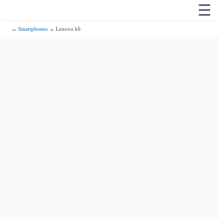
☰
→
Smartphones
→ Lenovo k6