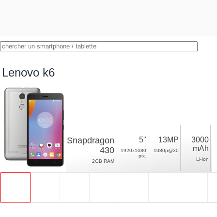
Lenovo k6
Snapdragon
5"
13MP
3000
mAh
430
1920x1080
1080p@30
pix.
Li-Ion
2GB RAM