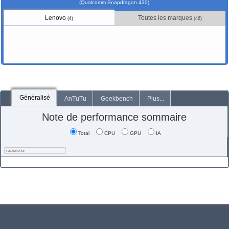
(Qualcomm Snapdragon 430)
Lenovo
Toutes les marques
(4)
(46)
Généralisé
AnTuTu
Geekbench
Plus...
Note de performance sommaire
Total
CPU
GPU
IA