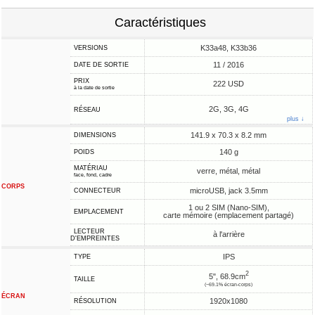
Caractéristiques
K33a48, K33b36
VERSIONS
11 / 2016
DATE DE SORTIE
PRIX
222 USD
à la date de sortie
2G, 3G, 4G
RÉSEAU
plus ↓
141.9 x 70.3 x 8.2 mm
DIMENSIONS
140 g
POIDS
MATÉRIAU
verre, métal, métal
face, fond, cadre
CORPS
microUSB, jack 3.5mm
CONNECTEUR
1 ou 2 SIM (Nano-SIM),
EMPLACEMENT
carte mémoire (emplacement partagé)
LECTEUR
à l'arrière
D'EMPREINTES
IPS
TYPE
2
5", 68.9cm
TAILLE
(~69.1% écran-corps)
ÉCRAN
1920x1080
RÉSOLUTION