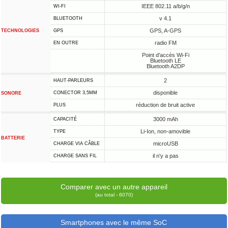
IEEE 802.11 a/b/g/n
WI-FI
v 4.1
BLUETOOTH
GPS, A-GPS
TECHNOLOGIES
GPS
radio FM
EN OUTRE
Point d'accès Wi-Fi
Bluetooth LE
Bluetooth A2DP
2
HAUT-PARLEURS
disponible
CONECTOR 3,5MM
SONORE
réduction de bruit active
PLUS
3000 mAh
CAPACITÉ
Li-Ion, non-amovible
TYPE
BATTERIE
microUSB
CHARGE VIA CÂBLE
il n'y a pas
CHARGE SANS FIL
Comparer avec un autre appareil
(au total - 6070)
Smartphones avec le même SoC