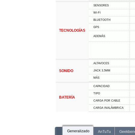
SENSORES
WI-FI
BLUETOOTH
GPS
TECNOLOGÍAS
ADEMÁS
ALTAVOCES
SONIDO
JACK 3,5MM
MÁS
CAPACIDAD
TIPO
BATERÍA
CARGA POR CABLE
CARGA INALÁMBRICA
Generalizado
AnTuTu
Geekben