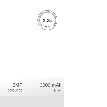
2.3
%
índice
8MP
3000 mAh
1080p@30
Li-Ion