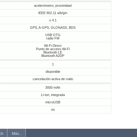
acelerómetro, proximidad
IEEE 802.11 a/b/g/n
v 4.1
GPS, A-GPS, GLONASS, BDS
USB OTG
radio FM
Wi-Fi Direct
Punto de acceso Wi-Fi
Bluetooth LE
Bluetooth A2DP
1
disponible
cancelación activa de ruido
3000 mAh
Li-Ion, integrada
microUSB
no
ch
Más...