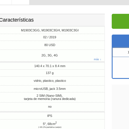
Características
M1903C3GG, M1903C3GH, M1903C3GI
02 / 2019
80 USD
2G, 3G, 4G
más ↓
140.4 x 70.1 x 8.4 mm
137 g
vidrio, plastico, plastico
microUSB, jack 3.5mm
2 SIM (Nano-SIM),
tarjeta de memoria (ranura dedicada)
no
IPS
2
5", 68cm
(~69.1% pantalla-cuerpo)