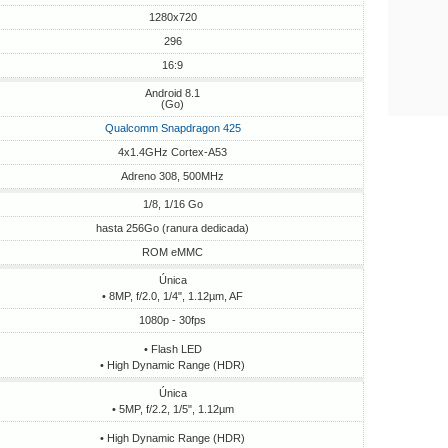
1280x720
296
16:9
Android 8.1
(Go)
Qualcomm Snapdragon 425
4x1.4GHz Cortex-A53
Adreno 308, 500MHz
1/8, 1/16 Go
hasta 256Go (ranura dedicada)
ROM eMMC
Única
• 8MP, f/2.0, 1/4", 1.12µm, AF
1080p - 30fps
• Flash LED
• High Dynamic Range (HDR)
Única
• 5MP, f/2.2, 1/5", 1.12µm
• High Dynamic Range (HDR)