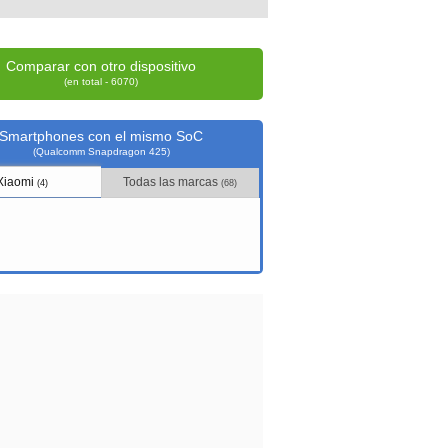
Comparar con otro dispositivo
(en total - 6070)
Smartphones con el mismo SoC
(Qualcomm Snapdragon 425)
Xiaomi
Todas las marcas
(4)
(68)