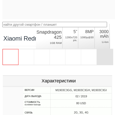
Snapdragon
5"
8MP
3000
mAh
425
Xiaomi Redmi Go
1280x720
1080p@30
pix.
Li-Ion
1GB RAM
Характеристики
M1903C3GG, M1903C3GH, M1903C3GI
ВЕРСИИ
02 / 2019
ДАТА ВЫХОДА
СТОИМОСТЬ
80 USD
на момент выхода
2G, 3G, 4G
СВЯЗЬ