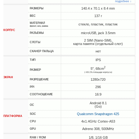
подробнее ↓
140.4 x 70.1 x 8.4 mm
РАЗМЕРЫ
137 г
ВЕС
МАТЕРИАЛ
стекло, пластик, пластик
фронт, низ, рамка
КОРПУС
microUSB, jack 3.5mm
РАЗЪЕМЫ
2 SIM (Nano-SIM),
СЛОТЫ
карта памяти (отдельный слот)
нет
СКАНЕР ПАЛЬЦА
IPS
ТИП
2
5", 68cm
РАЗМЕР
(~69.1% площади корпуса)
ЭКРАН
1280x720
РАЗРЕШЕНИЕ
296
PPI
16:9
СООТНОШЕНИЕ
Android 8.1
ОС
(Go)
Qualcomm Snapdragon 425
SOC
ПЛАТФОРМА
4x1.4GHz Cortex-A53
CPU
Adreno 308, 500MHz
GPU
1/8, 1/16 GB
RAM / ROM