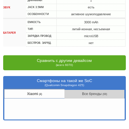
1
ДИНАМИКИ
есть
JACK 3.5MM
ЗВУК
активное шумоподавление
ОСОБЕННОСТИ
3000 mAh
ЕМКОСТЬ
литий-ионная, несъемная
ТИП
БАТАРЕЯ
microUSB
ЗАРЯДКА ПРОВОД
нет
БЕСПРОВ. ЗАРЯД.
Сравнить с другим девайсом
(всего 6070)
Смартфоны на такой же SoC
(Qualcomm Snapdragon 425)
Xiaomi
Все бренды
(4)
(68)