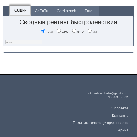
Общий
AnTuTu
Geekbench
Еще...
Сводный рейтинг быстродействия
Total
CPU
GPU
ИИ
chaynikam.hello@gmail.com
© 2009 - 2026
О проекте
Контакты
Политика конфиденциальности
Архив