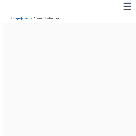
☰
→
Смартфоны
→ Xiaomi Redmi Go