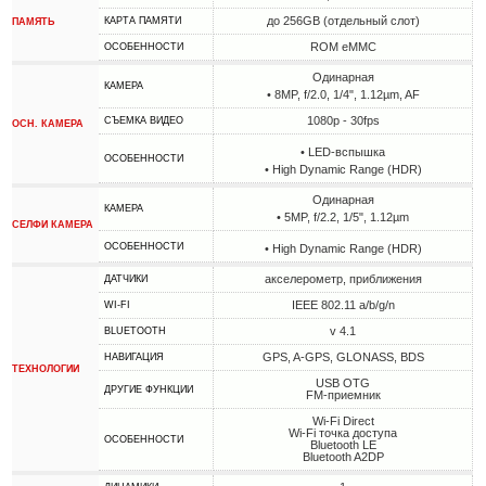
до 256GB (отдельный слот)
КАРТА ПАМЯТИ
ПАМЯТЬ
ROM eMMC
ОСОБЕННОСТИ
Одинарная
КАМЕРА
• 8MP, f/2.0, 1/4", 1.12µm, AF
1080p - 30fps
СЪЕМКА ВИДЕО
ОСН. КАМЕРА
• LED-вспышка
ОСОБЕННОСТИ
• High Dynamic Range (HDR)
Одинарная
КАМЕРА
• 5MP, f/2.2, 1/5", 1.12µm
СЕЛФИ КАМЕРА
ОСОБЕННОСТИ
• High Dynamic Range (HDR)
акселерометр, приближения
ДАТЧИКИ
IEEE 802.11 a/b/g/n
WI-FI
v 4.1
BLUETOOTH
GPS, A-GPS, GLONASS, BDS
НАВИГАЦИЯ
ТЕХНОЛОГИИ
USB OTG
ДРУГИЕ ФУНКЦИИ
FM-приемник
Wi-Fi Direct
Wi-Fi точка доступа
ОСОБЕННОСТИ
Bluetooth LE
Bluetooth A2DP