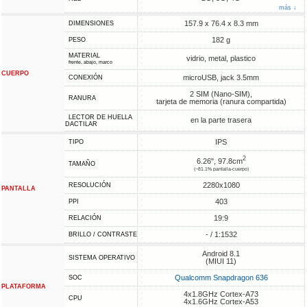
más ↓
157.9 x 76.4 x 8.3 mm
DIMENSIONES
182 g
PESO
MATERIAL
vidrio, metal, plastico
frente, abajo, marco
CUERPO
microUSB, jack 3.5mm
CONEXIÓN
2 SIM (Nano-SIM),
RANURA
tarjeta de memoria (ranura compartida)
LECTOR DE HUELLA
en la parte trasera
DACTILAR
IPS
TIPO
2
6.26", 97.8cm
TAMAÑO
(~81.1% pantalla-cuerpo)
2280x1080
RESOLUCIÓN
PANTALLA
403
PPI
19:9
RELACIÓN
- / 1:1532
BRILLO / CONTRASTE
Android 8.1
SISTEMA OPERATIVO
(MIUI 11)
Qualcomm Snapdragon 636
SOC
PLATAFORMA
4x1.8GHz Cortex-A73
CPU
4x1.6GHz Cortex-A53