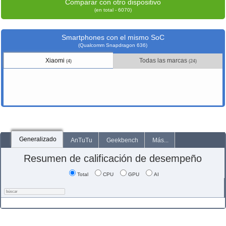
Comparar con otro dispositivo
(en total - 6070)
Smartphones con el mismo SoC
(Qualcomm Snapdragon 636)
Xiaomi
Todas las marcas
(4)
(24)
Generalizado
AnTuTu
Geekbench
Más...
Resumen de calificación de desempeño
Total
CPU
GPU
AI