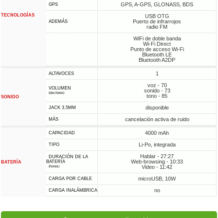
GPS, A-GPS, GLONASS, BDS
GPS
TECNOLOGÍAS
USB OTG
Puerto de infrarrojos
ADEMÁS
radio FM
WiFi de doble banda
Wi-Fi Direct
Punto de acceso Wi-Fi
Bluetooth LE
Bluetooth A2DP
1
ALTAVOCES
voz - 70
VOLUMEN
sonido - 73
(decibele)
tono - 85
SONIDO
disponible
JACK 3,5MM
cancelación activa de ruido
MÁS
4000 mAh
CAPACIDAD
Li-Po, integrada
TIPO
Hablar - 27:27
DURACIÓN DE LA
Web-browsing - 10:33
BATERÍA
BATERÍA
Video - 11:42
(horas)
microUSB, 10W
CARGA POR CABLE
no
CARGA INALÁMBRICA