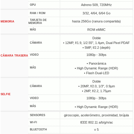
Adreno 509, 720MHz
GPU
3/32, 4/64, 6/64 Go
RAM / ROM
TARJETA DE
hasta 256Go (ranura compartida)
MEMORIA
MEMORIA
ROM eMMC
MÁS
Doble
• 12MP, f/1.9, 1/2.55", 1.4µm, Dual Pixel PDAF
CÁMARA
• 5MP, f/2.2 (depth)
1080p - 30fps
VIDEO
CÁMARA TRASERA
• Panorámica
MÁS
• High Dynamic Range (HDR)
• Flash Dual-LED
Doble
• 20MP, f/2.0, 1/3", 0.9µm
CÁMARA
• 2MP, f/2.2, 1.75µm
SELFIE
1080p - 30fps
VIDEO
MÁS
• High Dynamic Range (HDR)
giroscopio, acelerómetro, proximidad, brújula
SENSORES
IEEE 802.11 a/b/g/n/ac
WI-FI
v 5
BLUETOOTH