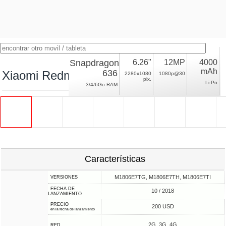
Snapdragon
6.26"
12MP
4000
mAh
636
Xiaomi Redmi Note 6 Pro
2280x1080
1080p@30
pix.
Li-Po
3/4/6Go RAM
Características
M1806E7TG, M1806E7TH, M1806E7TI
VERSIONES
FECHA DE
10 / 2018
LANZAMIENTO
PRECIO
200 USD
en la fecha de lanzamiento
2G, 3G, 4G
RED