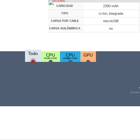
BATERÍA
2300 mAh
CAPACIDAD
Li-Ion, integrada
TIPO
microUSB
CARGA POR CABLE
no
CARGA INALÁMBRICA
Todo
CPU
CPU
GPU
multi-core
single-core
Mediatek