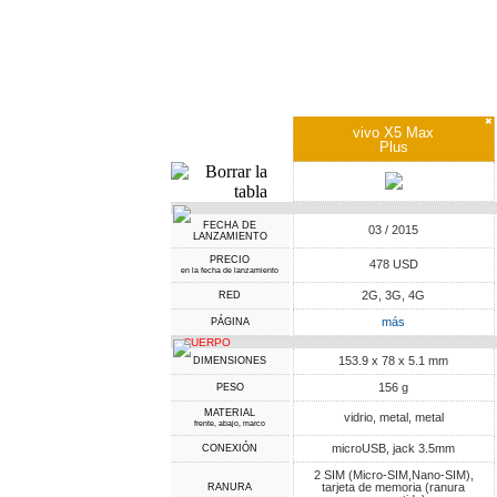
✖
vivo X5 Max
Plus
FECHA DE
03 / 2015
LANZAMIENTO
PRECIO
478 USD
en la fecha de lanzamiento
2G, 3G, 4G
RED
más
PÁGINA
CUERPO
153.9 x 78 x 5.1 mm
DIMENSIONES
156 g
PESO
MATERIAL
vidrio, metal, metal
frente, abajo, marco
microUSB, jack 3.5mm
CONEXIÓN
2 SIM (Micro-SIM,Nano-SIM),
tarjeta de memoria (ranura
RANURA