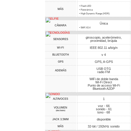
• Flash LED
MÁS
• Panorámica
• High Dynamic Range (HDR)
SELFIE
Única
CÁMARA
• 5MP, f/2.4
TECNOLOGÍAS
giroscopio, acelerómetro,
SENSORES
proximidad, brújula
IEEE 802.11 a/b/g/n
WI-FI
v 4
BLUETOOTH
GPS, A-GPS
GPS
USB OTG
ADEMÁS
radio FM
WiFi de doble banda
Wi-Fi Direct
Punto de acceso Wi-Fi
Bluetooth A2DP
SONIDO
1
ALTAVOCES
voz - 66
VOLUMEN
sonido - 61
(decibele)
tono - 68
disponible
JACK 3,5MM
32-bit / 192kHz sonido
MÁS