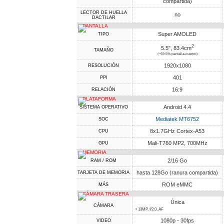
compartida)
LECTOR DE HUELLA
no
DACTILAR
PANTALLA
Super AMOLED
TIPO
2
5.5", 83.4cm
TAMAÑO
(~69.5% pantalla-cuerpo)
1920x1080
RESOLUCIÓN
401
PPI
16:9
RELACIÓN
PLATAFORMA
Android 4.4
SISTEMA OPERATIVO
Mediatek MT6752
SOC
8x1.7GHz Cortex-A53
CPU
Mali-T760 MP2, 700MHz
GPU
MEMORIA
2/16 Go
RAM / ROM
hasta 128Go (ranura compartida)
TARJETA DE MEMORIA
ROM eMMC
MÁS
CÁMARA TRASERA
Única
CÁMARA
• 13MP, f/2.0, AF
1080p - 30fps
VIDEO