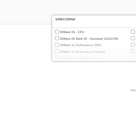
seleccionar
3DMark 06 - CPU
3DMark 06 Mark 06 - Standard 1024x768
3DMark 11 Performance GPU
3DMark 11 Performance Physics
3DMark 11 Performance Score
3DMark Cloud Gate Graphics
3DMark Cloud Gate Physics
3DMark Cloud Gate Score
3DMark Fire Strike Standard Graphics
resu
3DMark Fire Strike Standard Physics
3DMark Fire Strike Standard Score
3DMark Ice Storm Extreme Graphics
3DMark Ice Storm Extreme Physics
3DMark Ice Storm Graphics
3DMark Ice Storm Physics
3DMark Ice Storm Unlimited Graphics