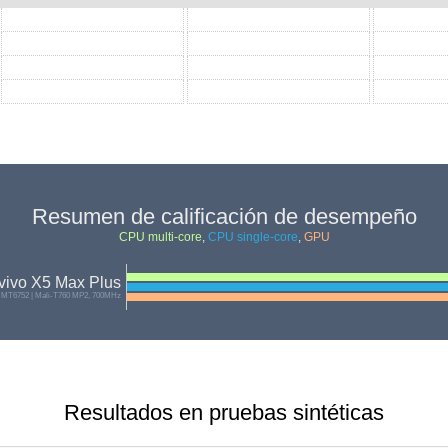
Resumen de calificación de desempeño
CPU multi-core
,
CPU single-core
,
GPU
vivo X5 Max Plus
 MT6752 | Mali-T760 MP2, 700MHz
Resultados en pruebas sintéticas