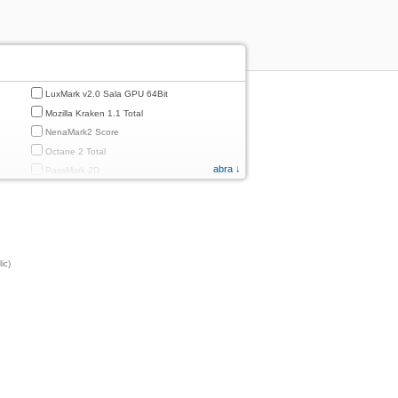
LuxMark v2.0 Sala GPU 64Bit
Mozilla Kraken 1.1 Total
NenaMark2 Score
Octane 2 Total
abra ↓
PassMark 2D
PassMark 3D
PassMark Mobile 1
PassMark v.3 2D
PassMark v.3 3D
ic)
PassMark v.3 CPU
PassMark v.3 Disk
PassMark v.3 Memory
d
PassMark v.3 Total
PCMark
PCMark 2.0
PCMark 3.0