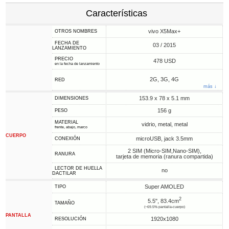
Características
vivo X5Max+
OTROS NOMBRES
FECHA DE
03 / 2015
LANZAMIENTO
PRECIO
478 USD
en la fecha de lanzamiento
2G, 3G, 4G
RED
más ↓
153.9 x 78 x 5.1 mm
DIMENSIONES
156 g
PESO
MATERIAL
vidrio, metal, metal
frente, abajo, marco
CUERPO
microUSB, jack 3.5mm
CONEXIÓN
2 SIM (Micro-SIM,Nano-SIM),
RANURA
tarjeta de memoria (ranura compartida)
LECTOR DE HUELLA
no
DACTILAR
Super AMOLED
TIPO
2
5.5", 83.4cm
TAMAÑO
(~69.5% pantalla-cuerpo)
PANTALLA
1920x1080
RESOLUCIÓN