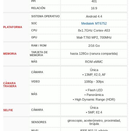
401
PPI
16:9
RELACIÓN
Android 4.4
SISTEMA OPERATIVO
Mediatek MT6752
SOC
PLATAFORMA
8x1.7GHz Cortex-A53
CPU
Mali-T760 MP2, 700MHz
GPU
2/16 Go
RAM / ROM
TARJETA DE
hasta 128Go (ranura compartida)
MEMORIA
MEMORIA
ROM eMMC
MÁS
Única
CÁMARA
• 13MP, f/2.0, AF
1080p - 30fps
VIDEO
CÁMARA
TRASERA
• Flash LED
MÁS
• Panorámica
• High Dynamic Range (HDR)
Única
CÁMARA
SELFIE
• 5MP, f/2.4
giroscopio, acelerómetro, proximidad,
SENSORES
brújula
IEEE 802.11 a/b/g/n
WI-FI