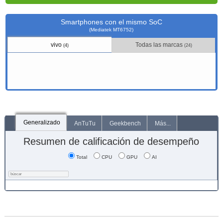
Smartphones con el mismo SoC
(Mediatek MT6752)
vivo
Todas las marcas
(4)
(24)
Generalizado
AnTuTu
Geekbench
Más...
Resumen de calificación de desempeño
Total
CPU
GPU
AI