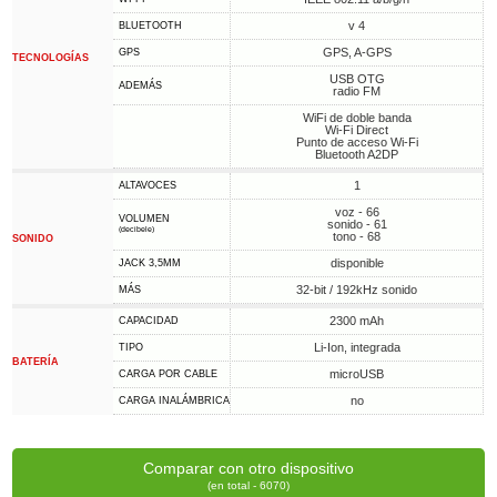
v 4
BLUETOOTH
GPS, A-GPS
GPS
TECNOLOGÍAS
USB OTG
ADEMÁS
radio FM
WiFi de doble banda
Wi-Fi Direct
Punto de acceso Wi-Fi
Bluetooth A2DP
1
ALTAVOCES
voz - 66
VOLUMEN
sonido - 61
(decibele)
tono - 68
SONIDO
disponible
JACK 3,5MM
32-bit / 192kHz sonido
MÁS
2300 mAh
CAPACIDAD
Li-Ion, integrada
TIPO
BATERÍA
microUSB
CARGA POR CABLE
no
CARGA INALÁMBRICA
Comparar con otro dispositivo
(en total - 6070)