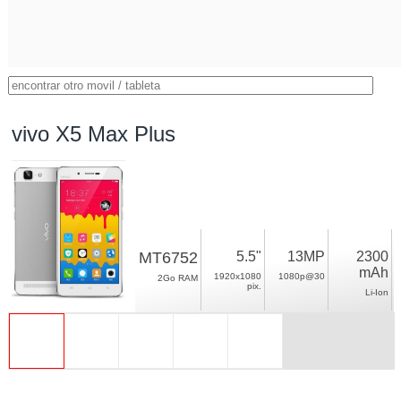
vivo X5 Max Plus
MT6752
5.5"
13MP
2300
mAh
1920x1080
1080p@30
2Go RAM
pix.
Li-Ion