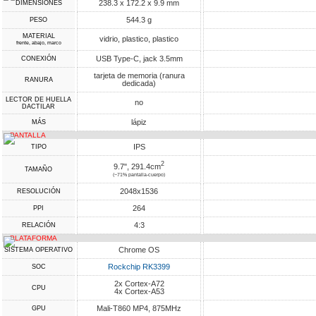
238.3 x 172.2 x 9.9 mm
DIMENSIONES
544.3 g
PESO
MATERIAL
vidrio, plastico, plastico
frente, abajo, marco
USB Type-C, jack 3.5mm
CONEXIÓN
tarjeta de memoria (ranura
RANURA
dedicada)
LECTOR DE HUELLA
no
DACTILAR
lápiz
MÁS
PANTALLA
IPS
TIPO
2
9.7", 291.4cm
TAMAÑO
(~71% pantalla-cuerpo)
2048x1536
RESOLUCIÓN
264
PPI
4:3
RELACIÓN
PLATAFORMA
Chrome OS
SISTEMA OPERATIVO
Rockchip RK3399
SOC
2x Cortex-A72
CPU
4x Cortex-A53
Mali-T860 MP4, 875MHz
GPU