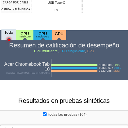
USB Type-C
CARGA POR CABLE
no
CARGA INALÁMBRICA
Todo
CPU
CPU
GPU
multi-core
single-core
Resumen de calificación de desempeño
CPU multi-core
,
CPU single-core
,
GPU
Acer Chromebook Tab
5836.889
(
100
%)
10832.575
10
(
100
%)
3323.085
(
100
%)
Rockchip RK3399 | Mali-T860 MP4, 875MHz
Resultados en pruebas sintéticas
todas las pruebas
(164)