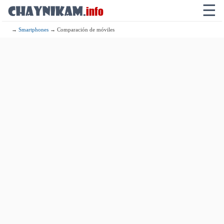
☰
→
Smartphones
→ Comparación de móviles