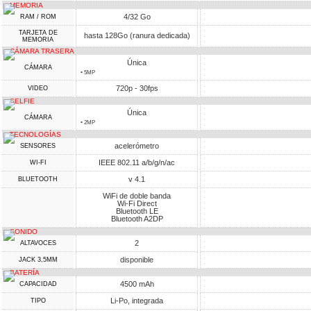
MEMORIA
4/32 Go
RAM / ROM
TARJETA DE
hasta 128Go (ranura dedicada)
MEMORIA
CÁMARA TRASERA
Única
CÁMARA
• 5MP
720p - 30fps
VIDEO
SELFIE
Única
CÁMARA
• 2MP
TECNOLOGÍAS
acelerómetro
SENSORES
IEEE 802.11 a/b/g/n/ac
WI-FI
v 4.1
BLUETOOTH
WiFi de doble banda
Wi-Fi Direct
Bluetooth LE
Bluetooth A2DP
SONIDO
2
ALTAVOCES
disponible
JACK 3,5MM
BATERÍA
4500 mAh
CAPACIDAD
Li-Po, integrada
TIPO