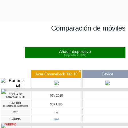
Comparación de móviles
Añadir dispositivo
(disponibles: 6070)
✖
Acer Chromebook Tab 10
Device
FECHA DE
07 / 2018
LANZAMIENTO
PRECIO
367 USD
en la fecha de lanzamiento
no
RED
más
PÁGINA
CUERPO