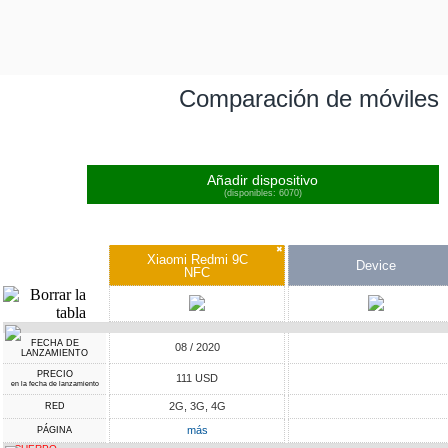
Comparación de móviles
Añadir dispositivo
(disponibles: 6070)
✖
Xiaomi Redmi 9C
Device
NFC
FECHA DE
08 / 2020
LANZAMIENTO
PRECIO
111 USD
en la fecha de lanzamiento
2G, 3G, 4G
RED
más
PÁGINA