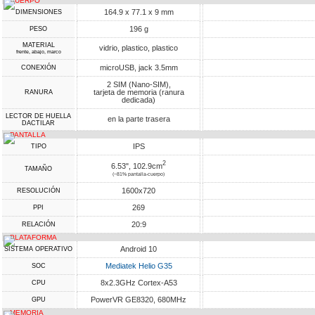
CUERPO
164.9 x 77.1 x 9 mm
DIMENSIONES
196 g
PESO
MATERIAL
vidrio, plastico, plastico
frente, abajo, marco
microUSB, jack 3.5mm
CONEXIÓN
2 SIM (Nano-SIM),
tarjeta de memoria (ranura
RANURA
dedicada)
LECTOR DE HUELLA
en la parte trasera
DACTILAR
PANTALLA
IPS
TIPO
2
6.53", 102.9cm
TAMAÑO
(~81% pantalla-cuerpo)
1600x720
RESOLUCIÓN
269
PPI
20:9
RELACIÓN
PLATAFORMA
Android 10
SISTEMA OPERATIVO
Mediatek Helio G35
SOC
8x2.3GHz Cortex-A53
CPU
PowerVR GE8320, 680MHz
GPU
MEMORIA