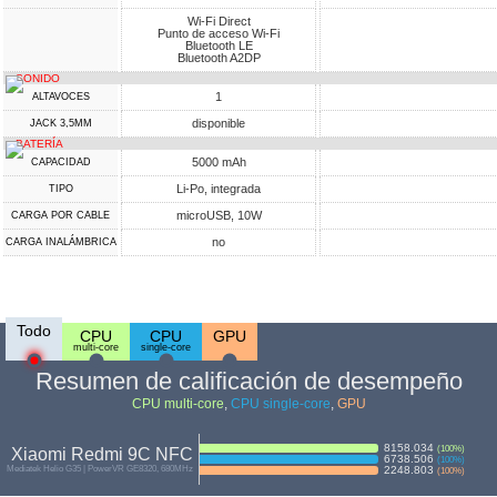
Wi-Fi Direct
Punto de acceso Wi-Fi
Bluetooth LE
Bluetooth A2DP
SONIDO
1
ALTAVOCES
disponible
JACK 3,5MM
BATERÍA
5000 mAh
CAPACIDAD
Li-Po, integrada
TIPO
microUSB, 10W
CARGA POR CABLE
no
CARGA INALÁMBRICA
Todo
CPU
CPU
GPU
multi-core
single-core
Resumen de calificación de desempeño
CPU multi-core
,
CPU single-core
,
GPU
8158.034
(
100
%)
Xiaomi Redmi 9C NFC
6738.506
(
100
%)
Mediatek Helio G35 | PowerVR GE8320, 680MHz
2248.803
(
100
%)