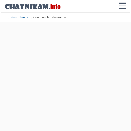
☰
→
Smartphones
→ Comparación de móviles