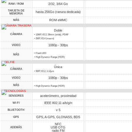
2/32, 3/64 Go
RAM / ROM
TARJETA DE
hasta 256Go (ranura dedicada)
MEMORIA
ROM eMMC
MÁS
CÁMARA TRASERA
Doble
CÁMARA
• 13MP, f/2.2, 28mm (wide), PDAF
• 2MP, f/2.4 (macro)
1080p - 30fps
VIDEO
• Flash LED
MÁS
• High Dynamic Range (HDR)
SELFIE
Única
CÁMARA
• 5MP, f/2.2, 1.12µm
1080p - 30fps
VIDEO
MÁS
• High Dynamic Range (HDR)
TECNOLOGÍAS
acelerómetro, proximidad
SENSORES
IEEE 802.11 a/b/g/n
WI-FI
v 5
BLUETOOTH
GPS, A-GPS, GLONASS, BDS
GPS
NFC
USB OTG
ADEMÁS
radio FM