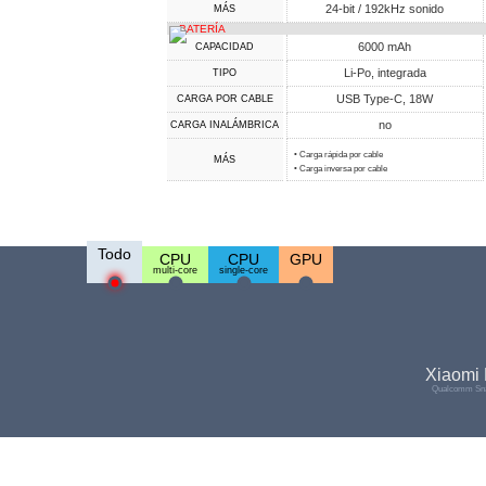
24-bit / 192kHz sonido
MÁS
BATERÍA
6000 mAh
CAPACIDAD
Li-Po, integrada
TIPO
USB Type-C, 18W
CARGA POR CABLE
no
CARGA INALÁMBRICA
• Carga rápida por cable
MÁS
• Carga inversa por cable
Todo
CPU
CPU
GPU
multi-core
single-core
Xiaomi
Qualcomm Sna