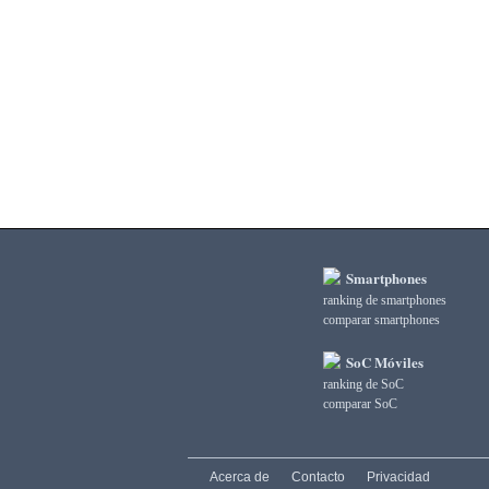
3DMark Ice Storm Graphics
3DMark Ice Storm Physics
3DMark Ice Storm Unlimited Graphics
3DMark Ice Storm Unlimited Physics
3DMark Sling Shot Extreme Unlimited
3DMark Sling Shot Extreme Unlimited Graphics
3DMark Sling Shot Extreme Unlimited Physics
3DMark Sling Shot Unlimited
3DMark Sling Shot Unlimited Graphics
3DMark Sling Shot Unlimited Physics
3DMark Wild Life
3DMark Wild Life Extreme Unlimited
Smartphones
3DMark Wild Life Unlimited
ranking de smartphones
AI Score
comparar smartphones
AiTuTu 1.4
AndEBench Java
SoC Móviles
AndEBench Native
ranking de SoC
AnTuTu 10 CPU
comparar SoC
AnTuTu 10 GPU
AnTuTu 10 MEM
AnTuTu 10 Total
Acerca de
Contacto
Privacidad