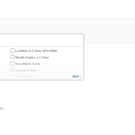
LuxMark v2.0 Sala GPU 64Bit
Mozilla Kraken 1.1 Total
NenaMark2 Score
Octane 2 Total
abra ↓
PassMark 2D
PassMark 3D
PassMark Mobile 1
PassMark v.3 2D
PassMark v.3 3D
ic)
PassMark v.3 CPU
PassMark v.3 Disk
PassMark v.3 Memory
d
PassMark v.3 Total