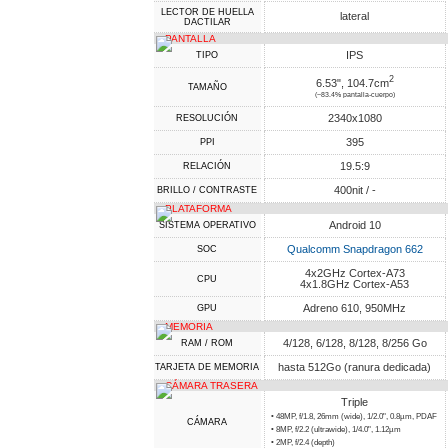
LECTOR DE HUELLA
lateral
DACTILAR
PANTALLA
IPS
TIPO
2
6.53", 104.7cm
TAMAÑO
(~83.4% pantalla-cuerpo)
2340x1080
RESOLUCIÓN
395
PPI
19.5:9
RELACIÓN
400nit / -
BRILLO / CONTRASTE
PLATAFORMA
Android 10
SISTEMA OPERATIVO
Qualcomm Snapdragon 662
SOC
4x2GHz Cortex-A73
CPU
4x1.8GHz Cortex-A53
Adreno 610, 950MHz
GPU
MEMORIA
4/128, 6/128, 8/128, 8/256 Go
RAM / ROM
hasta 512Go (ranura dedicada)
TARJETA DE MEMORIA
CÁMARA TRASERA
Triple
• 48MP, f/1.8, 26mm (wide), 1/2.0", 0.8µm, PDAF
CÁMARA
• 8MP, f/2.2 (ultrawide), 1/4.0", 1.12µm
• 2MP, f/2.4 (depth)