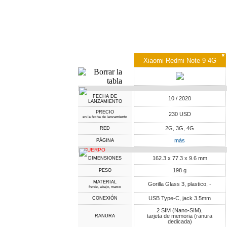
✖
Xiaomi Redmi Note 9 4G
FECHA DE
10 / 2020
LANZAMIENTO
PRECIO
230 USD
en la fecha de lanzamiento
2G, 3G, 4G
RED
más
PÁGINA
CUERPO
162.3 x 77.3 x 9.6 mm
DIMENSIONES
198 g
PESO
MATERIAL
Gorilla Glass 3, plastico, -
frente, abajo, marco
USB Type-C, jack 3.5mm
CONEXIÓN
2 SIM (Nano-SIM),
tarjeta de memoria (ranura
RANURA
dedicada)