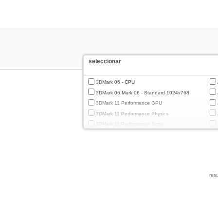
seleccionar
3DMark 06 - CPU
3DMark 06 Mark 06 - Standard 1024x768
3DMark 11 Performance GPU
3DMark 11 Performance Physics
3DMark 11 Performance Score
3DMark Cloud Gate Graphics
3DMark Cloud Gate Physics
3DMark Cloud Gate Score
3DMark Fire Strike Standard Graphics
resu
3DMark Fire Strike Standard Physics
3DMark Fire Strike Standard Score
3DMark Ice Storm Extreme Graphics
3DMark Ice Storm Extreme Physics