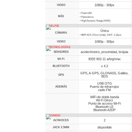
1080p - 30fps
VIDEO
• Flash LED
MÁS
• Panorámica
• High Dynamic Range (HDR)
SELFIE
Única
CÁMARA
• 8MP, f/2.0, 27mm (wide), 1/4.0", 1.12µm
1080p - 30fps
VIDEO
TECNOLOGÍAS
acelerómetro, proximidad, brújula
SENSORES
IEEE 802.11 a/b/g/n/ac
WI-FI
v 4.2
BLUETOOTH
GPS, A-GPS, GLONASS, Galileo,
GPS
BDS
USB OTG
Puerto de infrarrojos
ADEMÁS
radio FM
WiFi de doble banda
Wi-Fi Direct
Punto de acceso Wi-Fi
Bluetooth LE
Bluetooth A2DP
SONIDO
2
ALTAVOCES
disponible
JACK 3,5MM