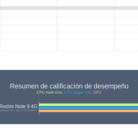
Resumen de calificación de desempeño
CPU multi-core
,
CPU single-core
,
GPU
 Redmi Note 9 4G
pdragon 662 | Adreno 610, 950MHz