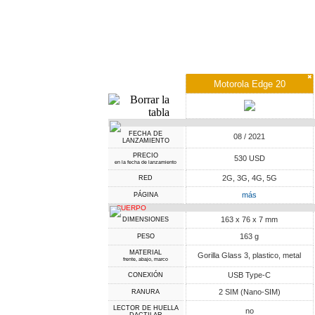
✖
Motorola Edge 20
FECHA DE
08 / 2021
LANZAMIENTO
PRECIO
530 USD
en la fecha de lanzamiento
2G, 3G, 4G, 5G
RED
más
PÁGINA
CUERPO
163 x 76 x 7 mm
DIMENSIONES
163 g
PESO
MATERIAL
Gorilla Glass 3, plastico, metal
frente, abajo, marco
USB Type-C
CONEXIÓN
2 SIM (Nano-SIM)
RANURA
LECTOR DE HUELLA
no