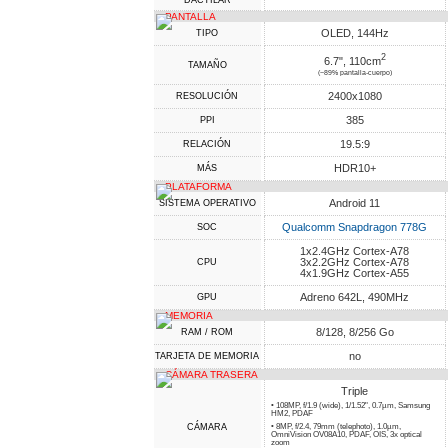
DACTILAR
PANTALLA
OLED, 144Hz
TIPO
2
6.7", 110cm
TAMAÑO
(~89% pantalla-cuerpo)
2400x1080
RESOLUCIÓN
385
PPI
19.5:9
RELACIÓN
HDR10+
MÁS
PLATAFORMA
Android 11
SISTEMA OPERATIVO
Qualcomm Snapdragon 778G
SOC
1x2.4GHz Cortex-A78
3x2.2GHz Cortex-A78
CPU
4x1.9GHz Cortex-A55
Adreno 642L, 490MHz
GPU
MEMORIA
8/128, 8/256 Go
RAM / ROM
no
TARJETA DE MEMORIA
CÁMARA TRASERA
Triple
• 108MP, f/1.9 (wide), 1/1.52", 0.7µm, Samsung
HM2, PDAF
CÁMARA
• 8MP, f/2.4, 79mm (telephoto), 1.0µm,
OmniVision OV08A10, PDAF, OIS, 3x optical
zoom