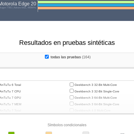
Motorola Edge 20
agon 778G | Adreno 642L, 490MHz
Resultados en pruebas sintéticas
todas las pruebas
(164)
AnTuTu 6 Total
Geekbench 3 32-Bit Multi-Core
AnTuTu 7 CPU
Geekbench 3 32-Bit Single-Core
AnTuTu 7 GPU
Geekbench 3 64-Bit Multi-Core
AnTuTu 7 MEM
Geekbench 3 64-Bit Single-Core
AnTuTu 7 Total
Geekbench 4.0 Multi-Core
AnTuTu 7 UX
Geekbench 4.0 Single-Core
AnTuTu 8 CPU
Geekbench 4.4 Multi-Core
Símbolos condicionales
AnTuTu 8 GPU
Geekbench 4.4 Single-Core