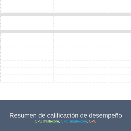
Resumen de calificación de desempeño
CPU multi-core
,
CPU single-core
,
GPU