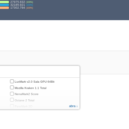
27975.832
(
100
%)
32185.921
(
100
%)
17302.794
(
100
%)
LuxMark v2.0 Sala GPU 64Bit
Mozilla Kraken 1.1 Total
NenaMark2 Score
Octane 2 Total
abra ↓
PassMark 2D
PassMark 3D
PassMark Mobile 1
PassMark v.3 2D