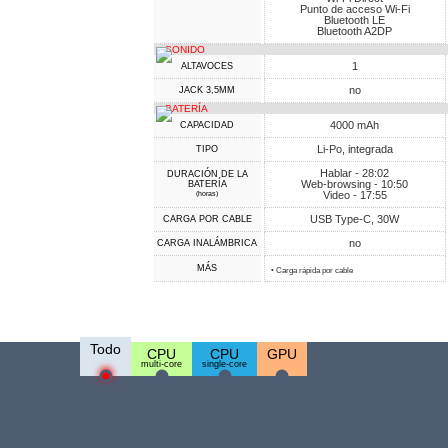
Punto de acceso Wi-Fi
Bluetooth LE
Bluetooth A2DP
SONIDO
1
ALTAVOCES
no
JACK 3,5MM
BATERÍA
4000 mAh
CAPACIDAD
Li-Po, integrada
TIPO
Hablar - 28:02
DURACIÓN DE LA
Web-browsing - 10:50
BATERÍA
Video - 17:55
(horas)
USB Type-C, 30W
CARGA POR CABLE
no
CARGA INALÁMBRICA
MÁS
• Carga rápida por cable
Todo
CPU
CPU
GPU
multi-core
single-core