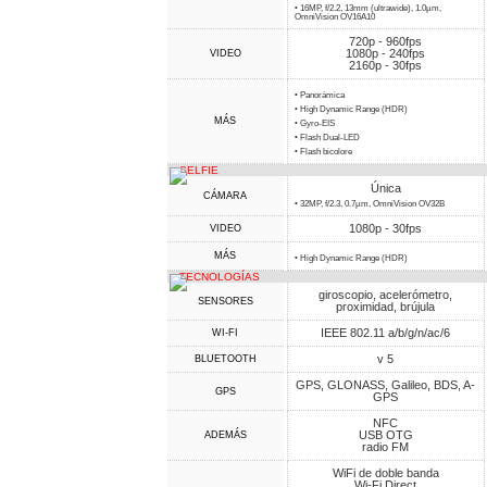
• 16MP, f/2.2, 13mm (ultrawide), 1.0µm,
OmniVision OV16A10
720p - 960fps
1080p - 240fps
VIDEO
2160p - 30fps
• Panorámica
• High Dynamic Range (HDR)
MÁS
• Gyro-EIS
• Flash Dual-LED
• Flash bicolore
SELFIE
Única
CÁMARA
• 32MP, f/2.3, 0.7µm, OmniVision OV32B
1080p - 30fps
VIDEO
MÁS
• High Dynamic Range (HDR)
TECNOLOGÍAS
giroscopio, acelerómetro,
SENSORES
proximidad, brújula
IEEE 802.11 a/b/g/n/ac/6
WI-FI
v 5
BLUETOOTH
GPS, GLONASS, Galileo, BDS, A-
GPS
GPS
NFC
USB OTG
ADEMÁS
radio FM
WiFi de doble banda
Wi-Fi Direct