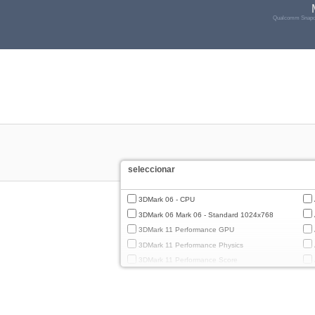
Qualcomm Snapdr
seleccionar
3DMark 06 - CPU
3DMark 06 Mark 06 - Standard 1024x768
3DMark 11 Performance GPU
3DMark 11 Performance Physics
3DMark 11 Performance Score
3DMark Cloud Gate Graphics
3DMark Cloud Gate Physics
3DMark Cloud Gate Score