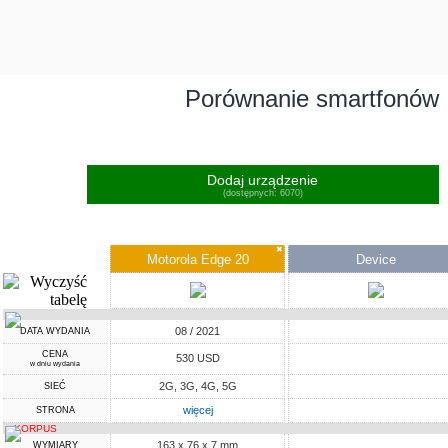
Porównanie smartfonów
Dodaj urządzenie
(dostępnych: 6070)
✖
Motorola Edge 20
Device
08 / 2021
DATA WYDANIA
CENA
530 USD
w dniu wydania
2G, 3G, 4G, 5G
SIEĆ
więcej
STRONA
KORPUS
163 x 76 x 7 mm
WYMIARY