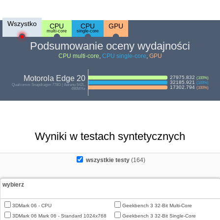
Wszystko
CPU
CPU
GPU
multi-core
single-core
Podsumowanie oceny wydajności
CPU multi-core
,
CPU single-core
,
GPU
Motorola Edge 20
27975.832
(
100
%)
32185.921
(
100
%)
Qualcomm Snapdragon 778G | Adreno 642L,
17302.794
(
100
%)
490MHz
Wyniki w testach syntetycznych
wszystkie testy
(164)
wybierz
3DMark 06 - CPU
Geekbench 3 32-Bit Multi-Core
3DMark 06 Mark 06 - Standard 1024x768
Geekbench 3 32-Bit Single-Core