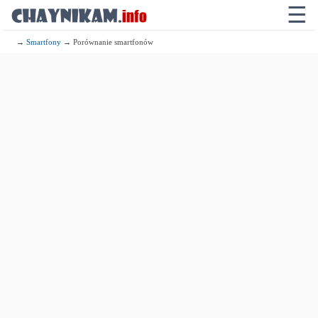
☰
→
Smartfony
→ Porównanie smartfonów