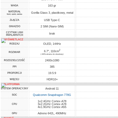
163 gr
WAGA
MATERIAŁ
Gorilla Glass 3, plastikowy, metal
front, spód, ramka
USB Type-C
ZŁĄCZA
2 SIM (Nano-SIM)
GNIAZDO
CZYTNIK LINII
brak
PAPILARNYCH
WYŚWIETLACZ
OLED, 144Hz
RODZAJ
2
6.7", 110cm
ROZMIAR
(~89% ekranu do obudowy)
2400x1080
ROZDZIELCZOŚĆ
385
PPI
19.5:9
PROPORCJI
HDR10+
WIĘCEJ
PLATFORMA
Android 11
SYSTEM OPERACYJNY
Qualcomm Snapdragon 778G
SOC
1x2.4GHz Cortex-A78
3x2.2GHz Cortex-A78
CPU
4x1.9GHz Cortex-A55
Adreno 642L, 490MHz
GPU