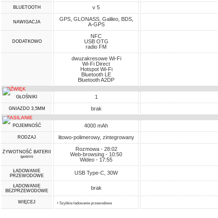
v 5
BLUETOOTH
GPS, GLONASS, Galileo, BDS,
NAWIGACJA
A-GPS
NFC
USB OTG
DODATKOWO
radio FM
dwuzakresowe Wi-Fi
Wi-Fi Direct
Hotspot Wi-Fi
Bluetooth LE
Bluetooth A2DP
DŹWIĘK
1
GŁOŚNIKI
brak
GNIAZDO 3,5MM
ZASILANIE
4000 mAh
POJEMNOŚĆ
litowo-polimerowy, zintegrowany
RODZAJ
Rozmowa - 28:02
ŻYWOTNOŚĆ BATERII
Web-browsing - 10:50
(godzin)
Wideo - 17:55
ŁADOWANIE
USB Type-C, 30W
PRZEWODOWE
ŁADOWANIE
brak
BEZPRZEWODOWE
WIĘCEJ
• Szybkie ładowanie przewodowe