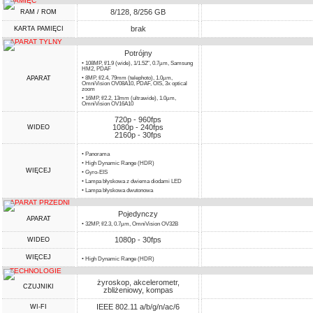
PAMIĘĆ
8/128, 8/256 GB
RAM / ROM
brak
KARTA PAMIĘCI
APARAT TYLNY
Potrójny
• 108MP, f/1.9 (wide), 1/1.52", 0.7µm, Samsung
HM2, PDAF
APARAT
• 8MP, f/2.4, 79mm (telephoto), 1.0µm,
OmniVision OV08A10, PDAF, OIS, 3x optical
zoom
• 16MP, f/2.2, 13mm (ultrawide), 1.0µm,
OmniVision OV16A10
720p - 960fps
1080p - 240fps
WIDEO
2160p - 30fps
• Panorama
• High Dynamic Range (HDR)
WIĘCEJ
• Gyro-EIS
• Lampa błyskowa z dwiema diodami LED
• Lampa błyskowa dwutonowa
APARAT PRZEDNI
Pojedynczy
APARAT
• 32MP, f/2.3, 0.7µm, OmniVision OV32B
1080p - 30fps
WIDEO
WIĘCEJ
• High Dynamic Range (HDR)
TECHNOLOGIE
żyroskop, akcelerometr,
CZUJNIKI
zbliżeniowy, kompas
IEEE 802.11 a/b/g/n/ac/6
WI-FI