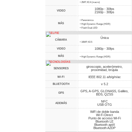
• 2MP, f/2.4 (macro)
1080p - 30fps
VIDEO
2160p - 30fps
• Panorámica
MÁS
• High Dynamic Range (HDR)
• Flash Dual-LED
SELFIE
Única
CÁMARA
• 16MP, f/2.5
1080p - 30fps
VIDEO
MÁS
• High Dynamic Range (HDR)
TECNOLOGÍAS
giroscopio, acelerómetro,
SENSORES
proximidad, brújula
IEEE 802.11 a/b/g/n/ac
WI-FI
v 5.2
BLUETOOTH
GPS, A-GPS, GLONASS, Galileo,
GPS
BDS, QZSS
NFC
ADEMÁS
USB OTG
WiFi de doble banda
Wi-Fi Direct
Punto de acceso Wi-Fi
Bluetooth LE
Bluetooth aptX
Bluetooth A2DP