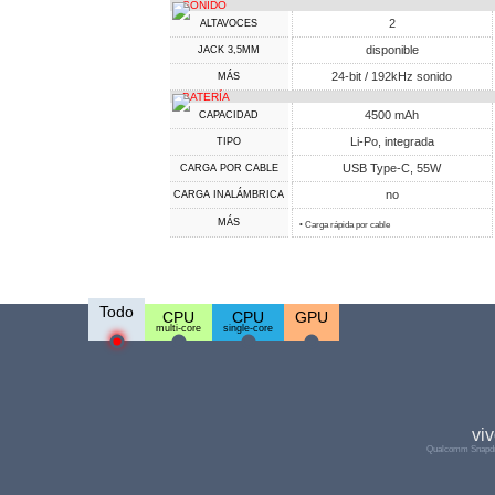
SONIDO
2
ALTAVOCES
disponible
JACK 3,5MM
24-bit / 192kHz sonido
MÁS
BATERÍA
4500 mAh
CAPACIDAD
Li-Po, integrada
TIPO
USB Type-C, 55W
CARGA POR CABLE
no
CARGA INALÁMBRICA
MÁS
• Carga rápida por cable
Todo
CPU
CPU
GPU
multi-core
single-core
vi
Qualcomm Snapdr