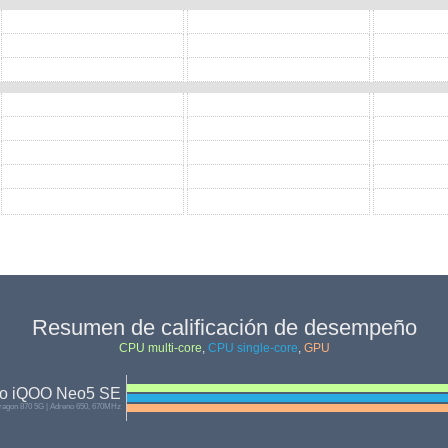
Resumen de calificación de desempeño
CPU multi-core
,
CPU single-core
,
GPU
vo iQOO Neo5 SE
agon 870 5G | Adreno 650, 670MHz