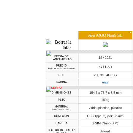
✖
vivo iQOO Neo5 SE
FECHA DE
12 / 2021
LANZAMIENTO
PRECIO
471 USD
en la fecha de lanzamiento
2G, 3G, 4G, 5G
RED
más
PÁGINA
CUERPO
164.7 x 76.7 x 8.5 mm
DIMENSIONES
189 g
PESO
MATERIAL
vidrio, plastico, plastico
frente, abajo, marco
USB Type-C, jack 3.5mm
CONEXIÓN
2 SIM (Nano-SIM)
RANURA
LECTOR DE HUELLA
lateral