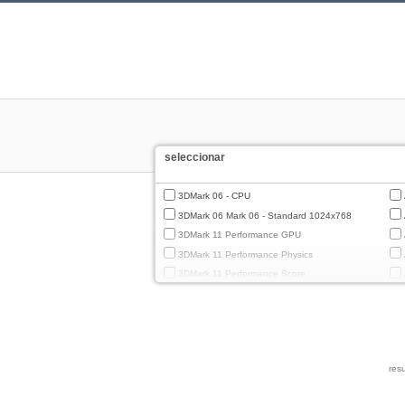
seleccionar
3DMark 06 - CPU
3DMark 06 Mark 06 - Standard 1024x768
3DMark 11 Performance GPU
3DMark 11 Performance Physics
3DMark 11 Performance Score
3DMark Cloud Gate Graphics
3DMark Cloud Gate Physics
3DMark Cloud Gate Score
3DMark Fire Strike Standard Graphics
resu
3DMark Fire Strike Standard Physics
3DMark Fire Strike Standard Score