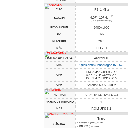
DACTILAR
PANTALLA
IPS, 144Hz
TIPO
2
6.67", 107.4cm
TAMAÑO
(~85% pantalla-cuerpo)
2400x1080
RESOLUCIÓN
395
PPI
20:9
RELACIÓN
HDR10
MÁS
PLATAFORMA
Android 11
SISTEMA OPERATIVO
Qualcomm Snapdragon 870 5G
SOC
1x3.2GHz Cortex-A77
3x2.42GHz Cortex-A77
CPU
4x1.8GHz Cortex-A55
Adreno 650, 670MHz
GPU
MEMORIA
8/128, 8/256, 12/256 Go
RAM / ROM
no
TARJETA DE MEMORIA
ROM UFS 3.1
MÁS
CÁMARA TRASERA
Triple
• 50MP, f/1.8 (wide), PDAF
CÁMARA
• 8MP, f/2.2 (ultrawide)