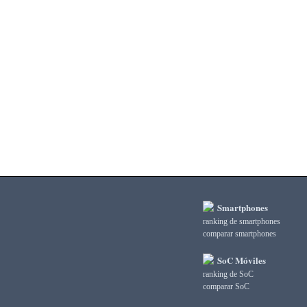
3DMark Ice Storm Extreme Graphics
3DMark Ice Storm Extreme Physics
3DMark Ice Storm Graphics
3DMark Ice Storm Physics
3DMark Ice Storm Unlimited Graphics
3DMark Ice Storm Unlimited Physics
3DMark Sling Shot Extreme Unlimited
3DMark Sling Shot Extreme Unlimited Graphics
3DMark Sling Shot Extreme Unlimited Physics
3DMark Sling Shot Unlimited
3DMark Sling Shot Unlimited Graphics
3DMark Sling Shot Unlimited Physics
3DMark Wild Life
3DMark Wild Life Extreme Unlimited
Smartphones
3DMark Wild Life Unlimited
ranking de smartphones
AI Score
comparar smartphones
AiTuTu 1.4
AndEBench Java
SoC Móviles
AndEBench Native
ranking de SoC
AnTuTu 10 CPU
comparar SoC
AnTuTu 10 GPU