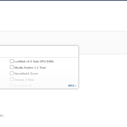
LuxMark v2.0 Sala GPU 64Bit
Mozilla Kraken 1.1 Total
NenaMark2 Score
Octane 2 Total
abra ↓
PassMark 2D
PassMark 3D
PassMark Mobile 1
PassMark v.3 2D
PassMark v.3 3D
ic)
PassMark v.3 CPU
PassMark v.3 Disk