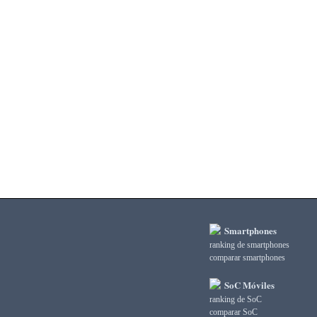
3DMark Fire Strike Standard Score
3DMark Ice Storm Extreme Graphics
3DMark Ice Storm Extreme Physics
3DMark Ice Storm Graphics
3DMark Ice Storm Physics
3DMark Ice Storm Unlimited Graphics
3DMark Ice Storm Unlimited Physics
3DMark Sling Shot Extreme Unlimited
3DMark Sling Shot Extreme Unlimited Graphics
3DMark Sling Shot Extreme Unlimited Physics
3DMark Sling Shot Unlimited
3DMark Sling Shot Unlimited Graphics
3DMark Sling Shot Unlimited Physics
3DMark Wild Life
3DMark Wild Life Extreme Unlimited
Smartphones
3DMark Wild Life Unlimited
ranking de smartphones
AI Score
comparar smartphones
AiTuTu 1.4
AndEBench Java
SoC Móviles
AndEBench Native
ranking de SoC
AnTuTu 10 CPU
comparar SoC