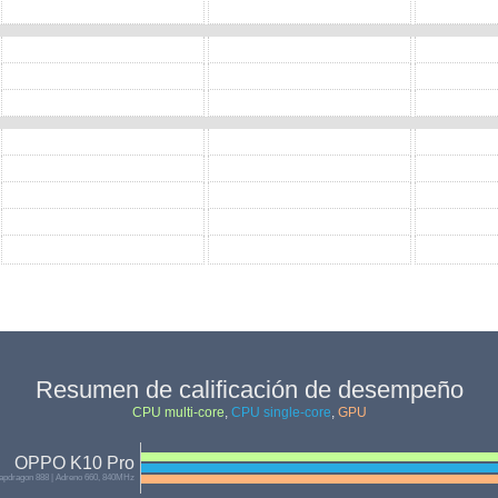
Resumen de calificación de desempeño
CPU multi-core
,
CPU single-core
,
GPU
OPPO K10 Pro
pdragon 888 | Adreno 660, 840MHz