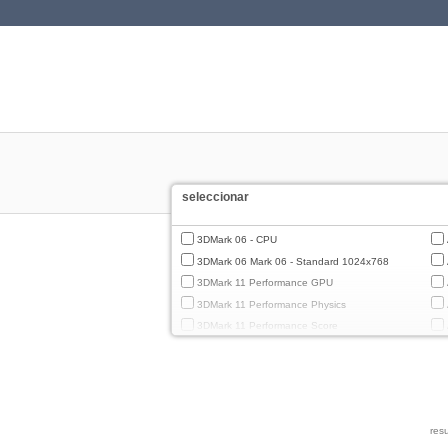
seleccionar
3DMark 06 - CPU
3DMark 06 Mark 06 - Standard 1024x768
3DMark 11 Performance GPU
3DMark 11 Performance Physics
3DMark 11 Performance Score
3DMark Cloud Gate Graphics
3DMark Cloud Gate Physics
3DMark Cloud Gate Score
3DMark Fire Strike Standard Graphics
resu
3DMark Fire Strike Standard Physics