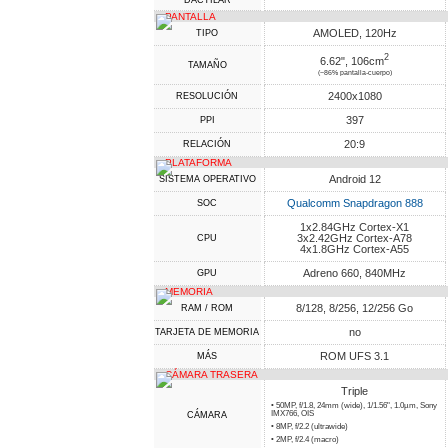
DACTILAR
PANTALLA
AMOLED, 120Hz
TIPO
2
6.62", 106cm
TAMAÑO
(~86% pantalla-cuerpo)
2400x1080
RESOLUCIÓN
397
PPI
20:9
RELACIÓN
PLATAFORMA
Android 12
SISTEMA OPERATIVO
Qualcomm Snapdragon 888
SOC
1x2.84GHz Cortex-X1
3x2.42GHz Cortex-A78
CPU
4x1.8GHz Cortex-A55
Adreno 660, 840MHz
GPU
MEMORIA
8/128, 8/256, 12/256 Go
RAM / ROM
no
TARJETA DE MEMORIA
ROM UFS 3.1
MÁS
CÁMARA TRASERA
Triple
• 50MP, f/1.8, 24mm (wide), 1/1.56", 1.0µm, Sony
IMX766, OIS
CÁMARA
• 8MP, f/2.2 (ultrawide)
• 2MP, f/2.4 (macro)