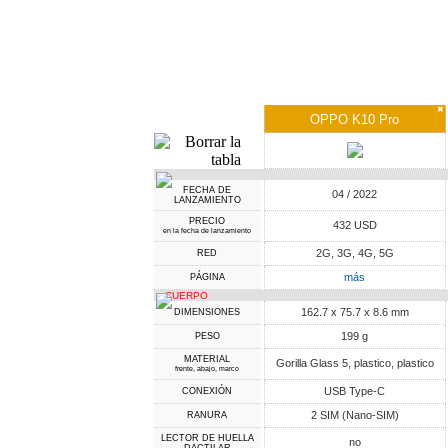
✖
OPPO K10 Pro
FECHA DE
04 / 2022
LANZAMIENTO
PRECIO
432 USD
en la fecha de lanzamiento
2G, 3G, 4G, 5G
RED
más
PÁGINA
CUERPO
162.7 x 75.7 x 8.6 mm
DIMENSIONES
199 g
PESO
MATERIAL
Gorilla Glass 5, plastico, plastico
frente, abajo, marco
USB Type-C
CONEXIÓN
2 SIM (Nano-SIM)
RANURA
LECTOR DE HUELLA
no