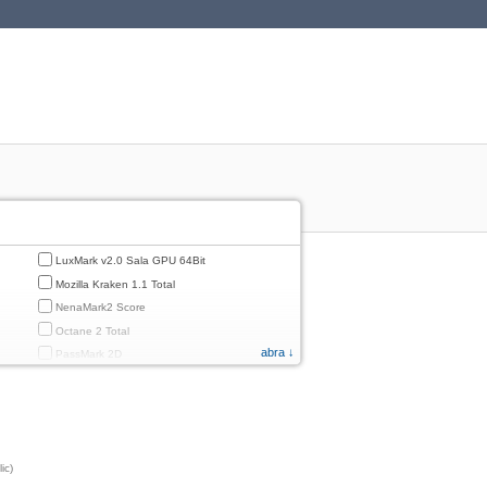
LuxMark v2.0 Sala GPU 64Bit
Mozilla Kraken 1.1 Total
NenaMark2 Score
Octane 2 Total
abra ↓
PassMark 2D
PassMark 3D
PassMark Mobile 1
PassMark v.3 2D
PassMark v.3 3D
ic)
PassMark v.3 CPU