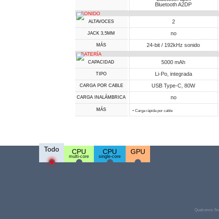
Bluetooth A2DP
SONIDO
2
ALTAVOCES
no
JACK 3,5MM
24-bit / 192kHz sonido
MÁS
BATERÍA
5000 mAh
CAPACIDAD
Li-Po, integrada
TIPO
USB Type-C, 80W
CARGA POR CABLE
no
CARGA INALÁMBRICA
MÁS
• Carga rápida por cable
Todo
CPU
CPU
GPU
multi-core
single-core
Qualcomm Sna