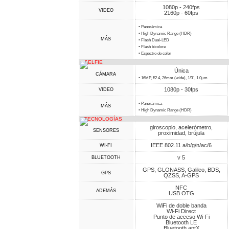
1080p - 240fps
VIDEO
2160p - 60fps
• Panorámica
• High Dynamic Range (HDR)
MÁS
• Flash Dual-LED
• Flash bicolore
• Espectro de color
SELFIE
Única
CÁMARA
• 16MP, f/2.4, 26mm (wide), 1/3", 1.0µm
1080p - 30fps
VIDEO
• Panorámica
MÁS
• High Dynamic Range (HDR)
TECNOLOGÍAS
giroscopio, acelerómetro,
SENSORES
proximidad, brújula
IEEE 802.11 a/b/g/n/ac/6
WI-FI
v 5
BLUETOOTH
GPS, GLONASS, Galileo, BDS,
GPS
QZSS, A-GPS
NFC
ADEMÁS
USB OTG
WiFi de doble banda
Wi-Fi Direct
Punto de acceso Wi-Fi
Bluetooth LE
Bluetooth aptX