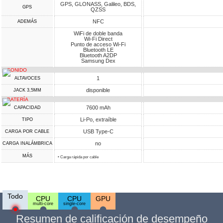
GPS, GLONASS, Galileo, BDS,
GPS
QZSS
NFC
ADEMÁS
WiFi de doble banda
Wi-Fi Direct
Punto de acceso Wi-Fi
Bluetooth LE
Bluetooth A2DP
Samsung Dex
SONIDO
1
ALTAVOCES
disponible
JACK 3,5MM
BATERÍA
7600 mAh
CAPACIDAD
Li-Po, extraíble
TIPO
USB Type-C
CARGA POR CABLE
no
CARGA INALÁMBRICA
MÁS
• Carga rápida por cable
Todo
CPU
CPU
GPU
multi-core
single-core
Resumen de calificación de desempeño