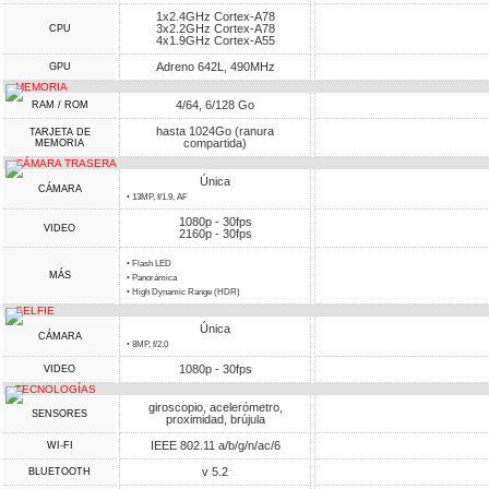
1x2.4GHz Cortex-A78
3x2.2GHz Cortex-A78
CPU
4x1.9GHz Cortex-A55
Adreno 642L, 490MHz
GPU
MEMORIA
4/64, 6/128 Go
RAM / ROM
hasta 1024Go (ranura
TARJETA DE
compartida)
MEMORIA
CÁMARA TRASERA
Única
CÁMARA
• 13MP, f/1.9, AF
1080p - 30fps
VIDEO
2160p - 30fps
• Flash LED
MÁS
• Panorámica
• High Dynamic Range (HDR)
SELFIE
Única
CÁMARA
• 8MP, f/2.0
1080p - 30fps
VIDEO
TECNOLOGÍAS
giroscopio, acelerómetro,
SENSORES
proximidad, brújula
IEEE 802.11 a/b/g/n/ac/6
WI-FI
v 5.2
BLUETOOTH