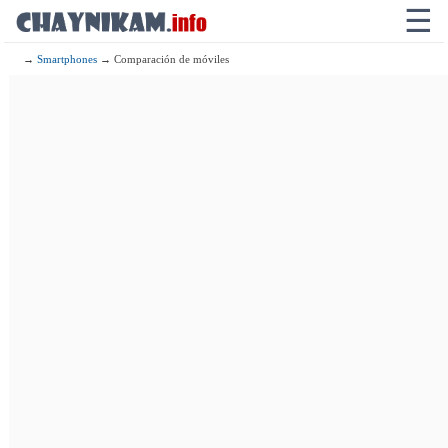
☰
→
Smartphones
→ Comparación de móviles