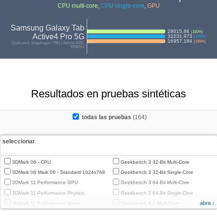
CPU multi-core
,
CPU single-core
,
GPU
Samsung Galaxy Tab
28015.86
(
100
%)
Active4 Pro 5G
32231.973
(
100
%)
16957.184
(
100
%)
Qualcomm Snapdragon 778G | Adreno 642L,
490MHz
Resultados en pruebas sintéticas
todas las pruebas
(164)
seleccionar
3DMark 06 - CPU
Geekbench 3 32-Bit Multi-Core
3DMark 06 Mark 06 - Standard 1024x768
Geekbench 3 32-Bit Single-Core
3DMark 11 Performance GPU
Geekbench 3 64-Bit Multi-Core
3DMark 11 Performance Physics
Geekbench 3 64-Bit Single-Core
abra ↓
3DMark 11 Performance Score
Geekbench 4.0 Multi-Core
3DMark Cloud Gate Graphics
Geekbench 4.0 Single-Core