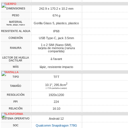
CUERPO
242.9 x 170.2 x 10.2 mm
DIMENSIONES
674 g
PESO
MATERIAL
Gorilla Glass 5, plastico, plastico
frente, abajo, marco
IP68
RESISTENTE AL AGUA
USB Type-C, jack 3.5mm
CONEXIÓN
1 o 2 SIM (Nano-SIM),
tarjeta de memoria (ranura
RANURA
compartida)
LECTOR DE HUELLA
à l'avant
DACTILAR
lápiz, resistente impacto
MÁS
PANTALLA
TFT
TIPO
2
10.1", 295.8cm
TAMAÑO
(~71% pantalla-cuerpo)
1920x1200
RESOLUCIÓN
224
PPI
16:10
RELACIÓN
PLATAFORMA
Android 12
SISTEMA OPERATIVO
Qualcomm Snapdragon 778G
SOC