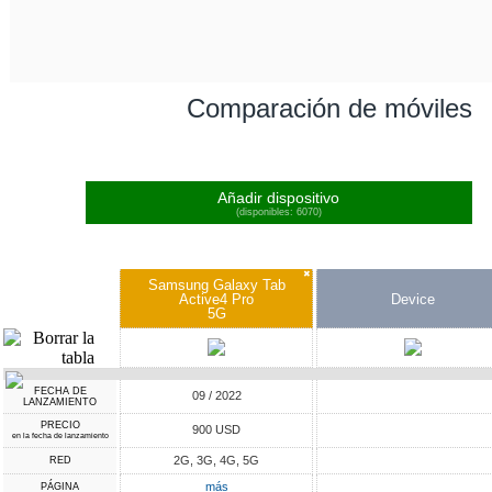
Comparación de móviles
Añadir dispositivo
(disponibles: 6070)
✖
Samsung Galaxy Tab
Active4 Pro
Device
5G
FECHA DE
09 / 2022
LANZAMIENTO
PRECIO
900 USD
en la fecha de lanzamiento
2G, 3G, 4G, 5G
RED
más
PÁGINA