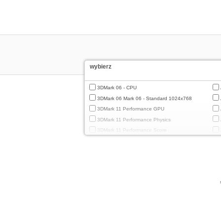
wybierz
3DMark 06 - CPU
3DMark 06 Mark 06 - Standard 1024x768
3DMark 11 Performance GPU
3DMark 11 Performance Physics
3DMark 11 Performance Score
3DMark Cloud Gate Graphics
3DMark Cloud Gate Physics
3DMark Cloud Gate Score
3DMark Fire Strike Standard Graphics
3DMark Fire Strike Standard Physics
3DMark Fire Strike Standard Score
3DMark Ice Storm Extreme Graphics
3DMark Ice Storm Extreme Physics