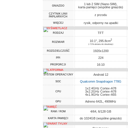
1 lub 2 SIM (Nano-SIM),
GNIAZDO
karta pamięci (wspólne gniazdo)
CZYTNIK LINII
z przodu
PAPILARNYCH
rysik, odporny na upadki
WIĘCEJ
WYŚWIETLACZ
TFT
RODZAJ
2
10.1", 295.8cm
ROZMIAR
(~71% ekranu do obudowy)
1920x1200
ROZDZIELCZOŚĆ
224
PPI
16:10
PROPORCJI
PLATFORMA
Android 12
SYSTEM OPERACYJNY
Qualcomm Snapdragon 778G
SOC
1x2.4GHz Cortex-A78
3x2.2GHz Cortex-A78
CPU
4x1.9GHz Cortex-A55
Adreno 642L, 490MHz
GPU
PAMIĘĆ
4/64, 6/128 GB
RAM / ROM
do 1024GB (wspólne gniazdo)
KARTA PAMIĘCI
APARAT TYLNY