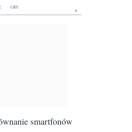
E
GRY
pl
ównanie smartfonów