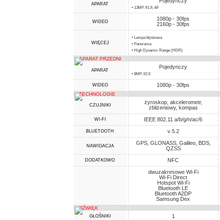
Pojedynczy
APARAT
• 13MP, f/1.9, AF
1080p - 30fps
WIDEO
2160p - 30fps
• Lampa błyskowa
WIĘCEJ
• Panorama
• High Dynamic Range (HDR)
APARAT PRZEDNI
Pojedynczy
APARAT
• 8MP, f/2.0
1080p - 30fps
WIDEO
TECHNOLOGIE
żyroskop, akcelerometr,
CZUJNIKI
zbliżeniowy, kompas
IEEE 802.11 a/b/g/n/ac/6
WI-FI
v 5.2
BLUETOOTH
GPS, GLONASS, Galileo, BDS,
NAWIGACJA
QZSS
NFC
DODATKOWO
dwuzakresowe Wi-Fi
Wi-Fi Direct
Hotspot Wi-Fi
Bluetooth LE
Bluetooth A2DP
Samsung Dex
DŹWIĘK
1
GŁOŚNIKI