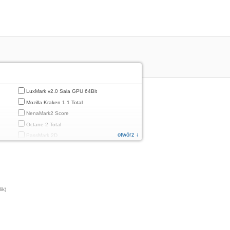
LuxMark v2.0 Sala GPU 64Bit
Mozilla Kraken 1.1 Total
NenaMark2 Score
Octane 2 Total
otwórz ↓
PassMark 2D
PassMark 3D
PassMark Mobile 1
PassMark v.3 2D
PassMark v.3 3D
ik)
PassMark v.3 CPU
PassMark v.3 Disk
PassMark v.3 Memory
d
PassMark v.3 Total