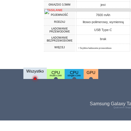
jest
GNIAZDO 3,5MM
ZASILANIE
7600 mAh
POJEMNOŚĆ
litowo-polimerowy, wymienną
RODZAJ
ŁADOWANIE
USB Type-C
PRZEWODOWE
ŁADOWANIE
brak
BEZPRZEWODOWE
WIĘCEJ
• Szybkie ładowanie przewodowe
Wszystko
CPU
CPU
GPU
multi-core
single-core
Samsung Galaxy Ta
Qualcomm Snapdr