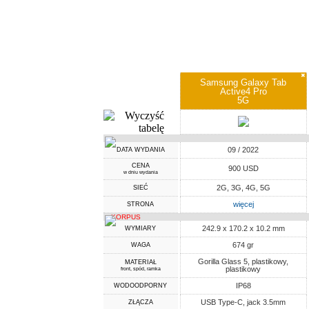
✖
Samsung Galaxy Tab
Active4 Pro
5G
09 / 2022
DATA WYDANIA
CENA
900 USD
w dniu wydania
2G, 3G, 4G, 5G
SIEĆ
więcej
STRONA
KORPUS
242.9 x 170.2 x 10.2 mm
WYMIARY
674 gr
WAGA
Gorilla Glass 5, plastikowy,
MATERIAŁ
plastikowy
front, spód, ramka
IP68
WODOODPORNY
USB Type-C, jack 3.5mm
ZŁĄCZA