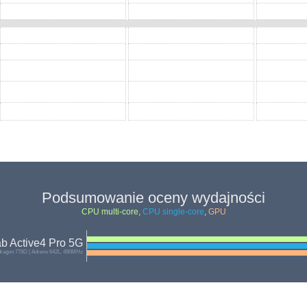
Podsumowanie oceny wydajności
CPU multi-core
,
CPU single-core
,
GPU
b Active4 Pro 5G
agon 778G | Adreno 642L, 490MHz