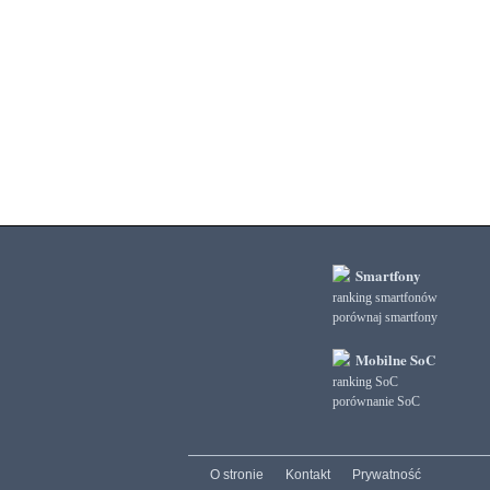
3DMark Ice Storm Graphics
3DMark Ice Storm Physics
3DMark Ice Storm Unlimited Graphics
3DMark Ice Storm Unlimited Physics
3DMark Sling Shot Extreme Unlimited
3DMark Sling Shot Extreme Unlimited Graphics
3DMark Sling Shot Extreme Unlimited Physics
3DMark Sling Shot Unlimited
3DMark Sling Shot Unlimited Graphics
3DMark Sling Shot Unlimited Physics
3DMark Wild Life
3DMark Wild Life Extreme Unlimited
Smartfony
3DMark Wild Life Unlimited
ranking smartfonów
porównaj smartfony
AI Score
AiTuTu 1.4
Mobilne SoC
AndEBench Java
ranking SoC
AndEBench Native
porównanie SoC
AnTuTu 10 CPU
AnTuTu 10 GPU
AnTuTu 10 MEM
O stronie
Kontakt
Prywatność
AnTuTu 10 Total