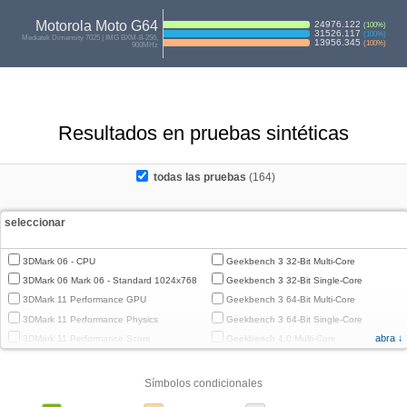
Motorola Moto G64
24976.122
(
100
%)
31526.117
(
100
%)
Mediatek Dimensity 7025 | IMG BXM-8-256,
13956.345
(
100
%)
900MHz
Resultados en pruebas sintéticas
todas las pruebas
(164)
seleccionar
3DMark 06 - CPU
Geekbench 3 32-Bit Multi-Core
3DMark 06 Mark 06 - Standard 1024x768
Geekbench 3 32-Bit Single-Core
3DMark 11 Performance GPU
Geekbench 3 64-Bit Multi-Core
3DMark 11 Performance Physics
Geekbench 3 64-Bit Single-Core
abra ↓
3DMark 11 Performance Score
Geekbench 4.0 Multi-Core
3DMark Cloud Gate Graphics
Geekbench 4.0 Single-Core
3DMark Cloud Gate Physics
Geekbench 4.4 Multi-Core
Símbolos condicionales
3DMark Cloud Gate Score
Geekbench 4.4 Single-Core