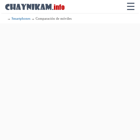
☰
→
Smartphones
→ Comparación de móviles