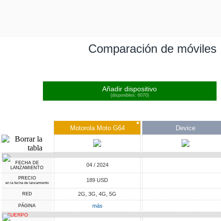
Comparación de móviles
Añadir dispositivo
(disponibles: 6070)
✖
Motorola Moto G64
Device
FECHA DE
04 / 2024
LANZAMIENTO
PRECIO
189 USD
en la fecha de lanzamiento
2G, 3G, 4G, 5G
RED
más
PÁGINA
CUERPO