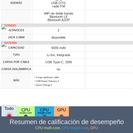
USB OTG
ADEMÁS
radio FM
WiFi de doble banda
Bluetooth LE
Bluetooth A2DP
SONIDO
2
ALTAVOCES
disponible
JACK 3,5MM
BATERÍA
6000 mAh
CAPACIDAD
Li-Ion, integrada
TIPO
USB Type-C, 30W
CARGA POR CABLE
no
CARGA INALÁMBRICA
• Carga rápida por cable
MÁS
• USB Power Delivery 3
• Quick Charge 3
Todo
CPU
CPU
GPU
multi-core
single-core
Resumen de calificación de desempeño
CPU multi-core
,
CPU single-core
,
GPU