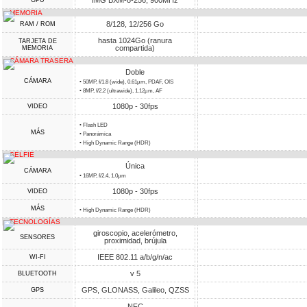
IMG BXM-8-256, 900MHz
GPU
MEMORIA
8/128, 12/256 Go
RAM / ROM
hasta 1024Go (ranura
TARJETA DE
compartida)
MEMORIA
CÁMARA TRASERA
Doble
CÁMARA
• 50MP, f/1.8 (wide), 0.61µm, PDAF, OIS
• 8MP, f/2.2 (ultrawide), 1.12µm, AF
1080p - 30fps
VIDEO
• Flash LED
MÁS
• Panorámica
• High Dynamic Range (HDR)
SELFIE
Única
CÁMARA
• 16MP, f/2.4, 1.0µm
1080p - 30fps
VIDEO
MÁS
• High Dynamic Range (HDR)
TECNOLOGÍAS
giroscopio, acelerómetro,
SENSORES
proximidad, brújula
IEEE 802.11 a/b/g/n/ac
WI-FI
v 5
BLUETOOTH
GPS, GLONASS, Galileo, QZSS
GPS
NFC