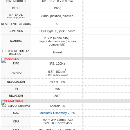
161.6 x 73.8 x 8.9 mm
DIMENSIONES
192 g
PESO
MATERIAL
vidrio, plastico, plastico
frente, abajo, marco
si
RESISTENTE AL AGUA
USB Type-C, jack 3.5mm
CONEXIÓN
2 SIM (Nano-SIM),
tarjeta de memoria (ranura
RANURA
compartida)
LECTOR DE HUELLA
lateral
DACTILAR
PANTALLA
IPS, 120Hz
TIPO
2
6.5", 102cm
TAMAÑO
(~85% pantalla-cuerpo)
2400x1080
RESOLUCIÓN
405
PPI
20:9
RELACIÓN
PLATAFORMA
Android 14
SISTEMA OPERATIVO
Mediatek Dimensity 7025
SOC
2x2.5GHz Cortex-A78
CPU
6x2GHz Cortex-A55