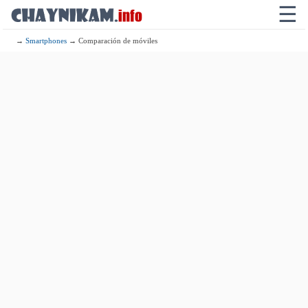
☰
→
Smartphones
→ Comparación de móviles