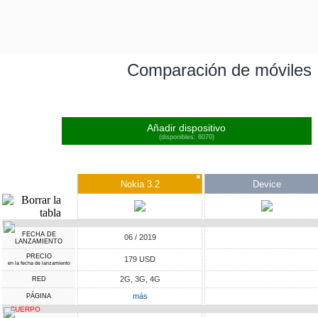
Comparación de móviles
Añadir dispositivo
(disponibles: 6070)
✖
Nokia 3.2
Device
FECHA DE
06 / 2019
LANZAMIENTO
PRECIO
179 USD
en la fecha de lanzamiento
2G, 3G, 4G
RED
más
PÁGINA
CUERPO