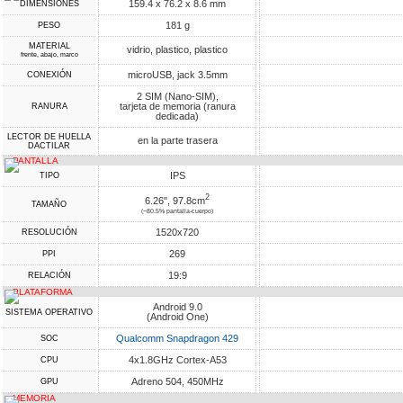
159.4 x 76.2 x 8.6 mm
DIMENSIONES
181 g
PESO
MATERIAL
vidrio, plastico, plastico
frente, abajo, marco
microUSB, jack 3.5mm
CONEXIÓN
2 SIM (Nano-SIM),
tarjeta de memoria (ranura
RANURA
dedicada)
LECTOR DE HUELLA
en la parte trasera
DACTILAR
PANTALLA
IPS
TIPO
2
6.26", 97.8cm
TAMAÑO
(~80.5% pantalla-cuerpo)
1520x720
RESOLUCIÓN
269
PPI
19:9
RELACIÓN
PLATAFORMA
Android 9.0
SISTEMA OPERATIVO
(Android One)
Qualcomm Snapdragon 429
SOC
4x1.8GHz Cortex-A53
CPU
Adreno 504, 450MHz
GPU
MEMORIA