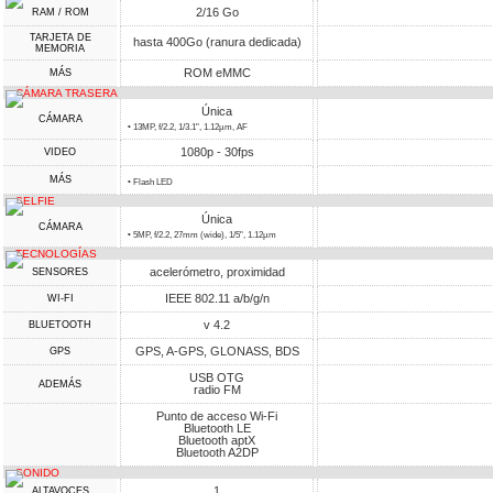
2/16 Go
RAM / ROM
TARJETA DE
hasta 400Go (ranura dedicada)
MEMORIA
ROM eMMC
MÁS
CÁMARA TRASERA
Única
CÁMARA
• 13MP, f/2.2, 1/3.1", 1.12µm, AF
1080p - 30fps
VIDEO
MÁS
• Flash LED
SELFIE
Única
CÁMARA
• 5MP, f/2.2, 27mm (wide), 1/5", 1.12µm
TECNOLOGÍAS
acelerómetro, proximidad
SENSORES
IEEE 802.11 a/b/g/n
WI-FI
v 4.2
BLUETOOTH
GPS, A-GPS, GLONASS, BDS
GPS
USB OTG
ADEMÁS
radio FM
Punto de acceso Wi-Fi
Bluetooth LE
Bluetooth aptX
Bluetooth A2DP
SONIDO
1
ALTAVOCES