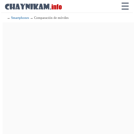
☰
→
Smartphones
→ Comparación de móviles