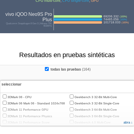
CPU multi-core
,
CPU single-core
,
GPU
vivo iQOO Neo9S Pro
69206.332
(
100
%)
Plus
74465.056
(
100
%)
101718.033
(
100
%)
Qualcomm Snapdragon 8 Gen 3 | Adreno 750,
903MHz
Resultados en pruebas sintéticas
todas las pruebas
(164)
seleccionar
3DMark 06 - CPU
Geekbench 3 32-Bit Multi-Core
3DMark 06 Mark 06 - Standard 1024x768
Geekbench 3 32-Bit Single-Core
3DMark 11 Performance GPU
Geekbench 3 64-Bit Multi-Core
3DMark 11 Performance Physics
Geekbench 3 64-Bit Single-Core
abra ↓
3DMark 11 Performance Score
Geekbench 4.0 Multi-Core
3DMark Cloud Gate Graphics
Geekbench 4.0 Single-Core