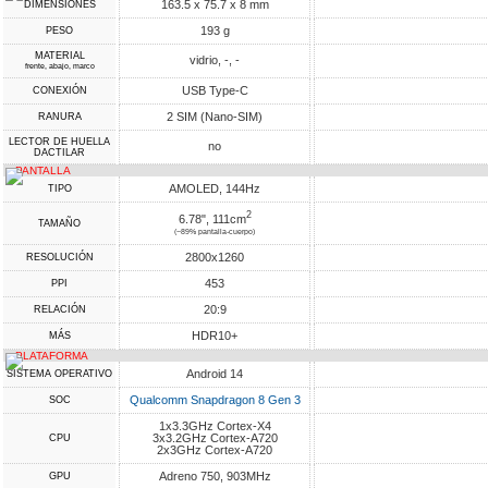
163.5 x 75.7 x 8 mm
DIMENSIONES
193 g
PESO
MATERIAL
vidrio, -, -
frente, abajo, marco
USB Type-C
CONEXIÓN
2 SIM (Nano-SIM)
RANURA
LECTOR DE HUELLA
no
DACTILAR
PANTALLA
AMOLED, 144Hz
TIPO
2
6.78", 111cm
TAMAÑO
(~89% pantalla-cuerpo)
2800x1260
RESOLUCIÓN
453
PPI
20:9
RELACIÓN
HDR10+
MÁS
PLATAFORMA
Android 14
SISTEMA OPERATIVO
Qualcomm Snapdragon 8 Gen 3
SOC
1x3.3GHz Cortex-X4
3x3.2GHz Cortex-A720
CPU
2x3GHz Cortex-A720
Adreno 750, 903MHz
GPU