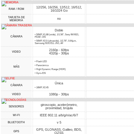
MEMORIA
12/256, 16/256, 12/512, 16/512,
RAM / ROM
16/1024 Go
TARJETA DE
no
MEMORIA
CÁMARA TRASERA
Doble
• 50MP, f/1.88 (wide), 1/1.56", Sony IMX921,
CÁMARA
PDAF, OIS
• 50MP, f/2.0 (ultrawide), 1/2.76", 0.64µm,
Samsung ISOCELL JN1, AF
2160p - 60fps
VIDEO
4320p - 30fps
• Flash LED
• Panorámica
MÁS
• High Dynamic Range (HDR)
• Gyro-EIS
SELFIE
Única
CÁMARA
• 16MP, f/2.45
1080p - 30fps
VIDEO
TECNOLOGÍAS
giroscopio, acelerómetro,
SENSORES
proximidad, brújula
IEEE 802.11 a/b/g/n/ac/6/7
WI-FI
v 5
BLUETOOTH
GPS, GLONASS, Galileo, BDS,
GPS
QZSS