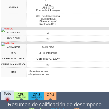
NFC
USB OTG
ADEMÁS
Puerto de infrarrojos
WiFi de doble banda
Bluetooth LE
Bluetooth aptX
Bluetooth A2DP
SONIDO
2
ALTAVOCES
no
JACK 3,5MM
BATERÍA
5500 mAh
CAPACIDAD
Li-Po, integrada
TIPO
USB Type-C, 120W
CARGA POR CABLE
no
CARGA INALÁMBRICA
• Carga rápida por cable
MÁS
• Carga inversa por cable
Todo
CPU
CPU
GPU
multi-core
single-core
Resumen de calificación de desempeño