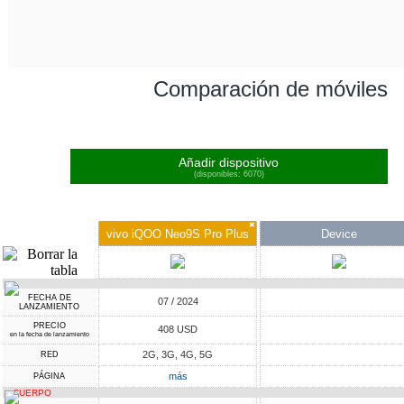
Comparación de móviles
Añadir dispositivo
(disponibles: 6070)
✖
vivo iQOO Neo9S Pro Plus
Device
FECHA DE
07 / 2024
LANZAMIENTO
PRECIO
408 USD
en la fecha de lanzamiento
2G, 3G, 4G, 5G
RED
más
PÁGINA
CUERPO