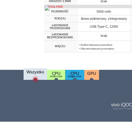
brak
GNIAZDO 3,5MM
ZASILANIE
5500 mAh
POJEMNOŚĆ
litowo-polimerowy, zintegrowany
RODZAJ
ŁADOWANIE
USB Type-C, 120W
PRZEWODOWE
ŁADOWANIE
brak
BEZPRZEWODOWE
• Szybkie ładowanie przewodowe
WIĘCEJ
• Odwrotne ładowanie przewodowe
Wszystko
CPU
CPU
GPU
multi-core
single-core
vivo iQO
Qualcomm Snapdra