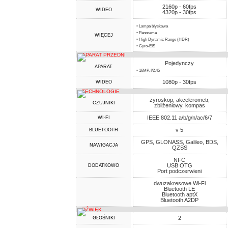
2160p - 60fps
WIDEO
4320p - 30fps
• Lampa błyskowa
• Panorama
WIĘCEJ
• High Dynamic Range (HDR)
• Gyro-EIS
APARAT PRZEDNI
Pojedynczy
APARAT
• 16MP, f/2.45
1080p - 30fps
WIDEO
TECHNOLOGIE
żyroskop, akcelerometr,
CZUJNIKI
zbliżeniowy, kompas
IEEE 802.11 a/b/g/n/ac/6/7
WI-FI
v 5
BLUETOOTH
GPS, GLONASS, Galileo, BDS,
NAWIGACJA
QZSS
NFC
USB OTG
DODATKOWO
Port podczerwieni
dwuzakresowe Wi-Fi
Bluetooth LE
Bluetooth aptX
Bluetooth A2DP
DŹWIĘK
2
GŁOŚNIKI