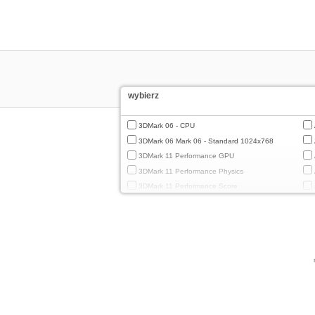
wybierz
3DMark 06 - CPU
3DMark 06 Mark 06 - Standard 1024x768
3DMark 11 Performance GPU
3DMark 11 Performance Physics
3DMark 11 Performance Score
3DMark Cloud Gate Graphics
3DMark Cloud Gate Physics
3DMark Cloud Gate Score
3DMark Fire Strike Standard Graphics
3DMark Fire Strike Standard Physics
3DMark Fire Strike Standard Score
3DMark Ice Storm Extreme Graphics
3DMark Ice Storm Extreme Physics