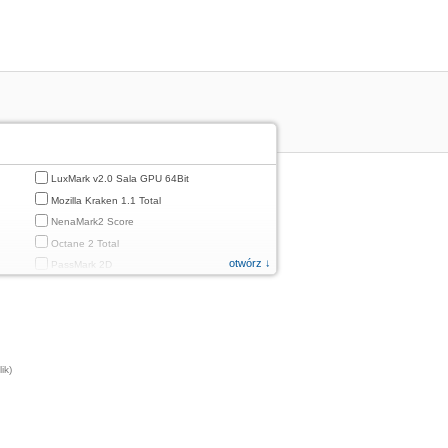
LuxMark v2.0 Sala GPU 64Bit
Mozilla Kraken 1.1 Total
NenaMark2 Score
Octane 2 Total
otwórz ↓
PassMark 2D
PassMark 3D
PassMark Mobile 1
PassMark v.3 2D
PassMark v.3 3D
ik)
PassMark v.3 CPU
PassMark v.3 Disk
PassMark v.3 Memory
d
PassMark v.3 Total