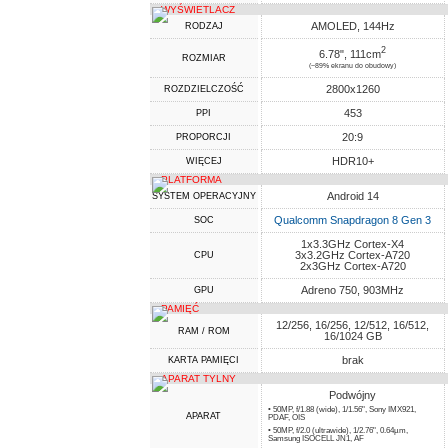
WYŚWIETLACZ
AMOLED, 144Hz
RODZAJ
2
6.78", 111cm
ROZMIAR
(~89% ekranu do obudowy)
2800x1260
ROZDZIELCZOŚĆ
453
PPI
20:9
PROPORCJI
HDR10+
WIĘCEJ
PLATFORMA
Android 14
SYSTEM OPERACYJNY
Qualcomm Snapdragon 8 Gen 3
SOC
1x3.3GHz Cortex-X4
3x3.2GHz Cortex-A720
CPU
2x3GHz Cortex-A720
Adreno 750, 903MHz
GPU
PAMIĘĆ
12/256, 16/256, 12/512, 16/512,
RAM / ROM
16/1024 GB
brak
KARTA PAMIĘCI
APARAT TYLNY
Podwójny
• 50MP, f/1.88 (wide), 1/1.56", Sony IMX921,
APARAT
PDAF, OIS
• 50MP, f/2.0 (ultrawide), 1/2.76", 0.64µm,
Samsung ISOCELL JN1, AF