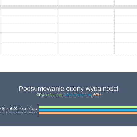
Podsumowanie oceny wydajności
CPU multi-core
,
CPU single-core
,
GPU
O Neo9S Pro Plus
gon 8 Gen 3 | Adreno 750, 903MHz