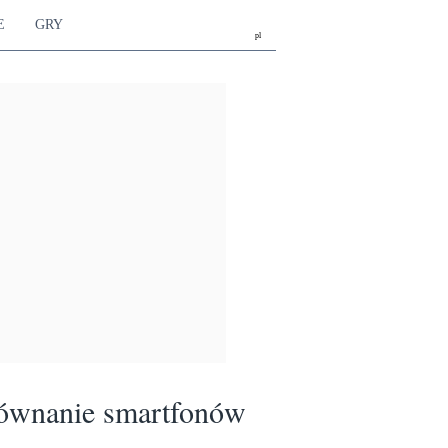
E
GRY
pl
ównanie smartfonów