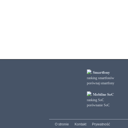
3DMark Ice Storm Graphics
3DMark Ice Storm Physics
3DMark Ice Storm Unlimited Graphics
3DMark Ice Storm Unlimited Physics
3DMark Sling Shot Extreme Unlimited
3DMark Sling Shot Extreme Unlimited Graphics
3DMark Sling Shot Extreme Unlimited Physics
3DMark Sling Shot Unlimited
3DMark Sling Shot Unlimited Graphics
3DMark Sling Shot Unlimited Physics
3DMark Wild Life
3DMark Wild Life Extreme Unlimited
Smartfony
3DMark Wild Life Unlimited
ranking smartfonów
porównaj smartfony
AI Score
AiTuTu 1.4
Mobilne SoC
AndEBench Java
ranking SoC
AndEBench Native
porównanie SoC
AnTuTu 10 CPU
AnTuTu 10 GPU
AnTuTu 10 MEM
O stronie
Kontakt
Prywatność
AnTuTu 10 Total