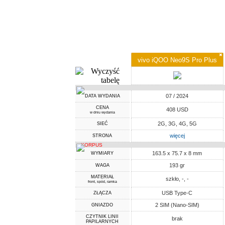
✖
vivo iQOO Neo9S Pro Plus
07 / 2024
DATA WYDANIA
CENA
408 USD
w dniu wydania
2G, 3G, 4G, 5G
SIEĆ
więcej
STRONA
KORPUS
163.5 x 75.7 x 8 mm
WYMIARY
193 gr
WAGA
MATERIAŁ
szkło, -, -
front, spód, ramka
USB Type-C
ZŁĄCZA
2 SIM (Nano-SIM)
GNIAZDO
CZYTNIK LINII
brak
PAPILARNYCH