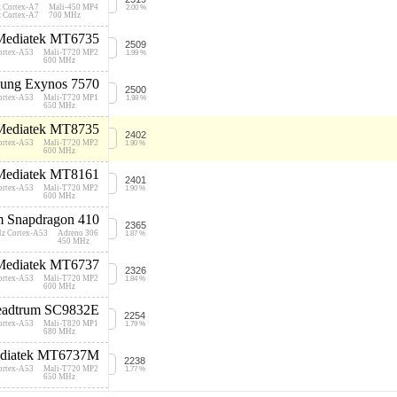
 Cortex-A7
Mali-450 MP4
2.00 %
 Cortex-A7
700 MHz
Mediatek MT6735
2509
ortex-A53
Mali-T720 MP2
1.99 %
600 MHz
ung Exynos 7570
2500
ortex-A53
Mali-T720 MP1
1.98 %
650 MHz
Mediatek MT8735
2402
ortex-A53
Mali-T720 MP2
1.90 %
600 MHz
Mediatek MT8161
2401
ortex-A53
Mali-T720 MP2
1.90 %
600 MHz
 Snapdragon 410
2365
Hz Cortex-A53
Adreno 306
1.87 %
450 MHz
Mediatek MT6737
2326
ortex-A53
Mali-T720 MP2
1.84 %
600 MHz
eadtrum SC9832E
2254
ortex-A53
Mali-T820 MP1
1.79 %
680 MHz
diatek MT6737M
2238
ortex-A53
Mali-T720 MP2
1.77 %
650 MHz