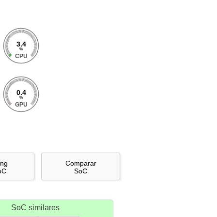
3.4
%
CPU
0.4
%
GPU
ing
Comparar
oC
SoC
SoC similares