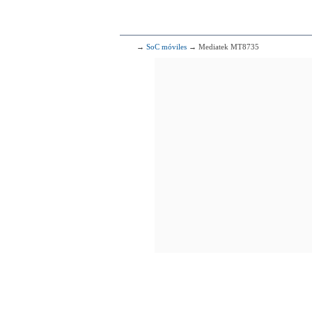
4x1.80 GHz Cor
304
H
4x2.00 GHz C
4x1.70 GHz C
→
SoC móviles
→ Mediatek MT8735
305
4x2.00 GHz 
306
H
4x2.20 GHz C
4x1.50 GHz C
307
4x1.83
308
Me
4x1.80 GHz Cor
4x1.50 GHz Cor
309
Me
4x2.00 GHz C
4x1.20 GHz C
310
Sams
4x1.80 GHz C
4x1.30 GHz C
311
I
4x1.83 GHz Bay Tra
312
Me