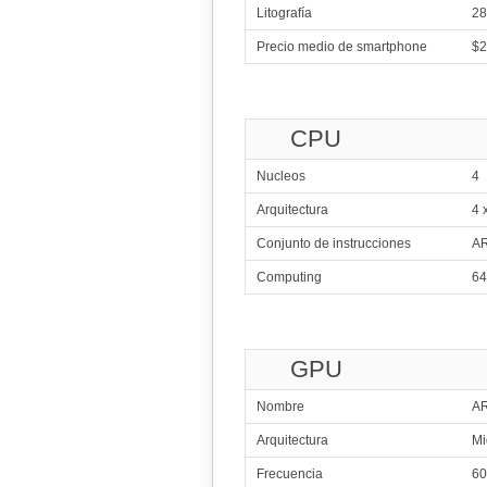
Litografía
28
4x2.00 GHz 
Precio medio de smartphone
$2
322
4x1.33
323
Qualcomm
4x1.70 G
CPU
4x1.00 G
324
Qualcomm
Nucleos
4
4x1.50 G
4x1.20 G
Arquitectura
4 
325
Qualcomm
4x1.50 G
Conjunto de instrucciones
A
4x1.20 G
326
Me
Computing
64
4x1.80 GHz Cor
327
4x2.00
GPU
328
Nombre
2x1.
AR
329
Arquitectura
Mi
I
4x1.33 GHz Bay Tra
Frecuencia
60