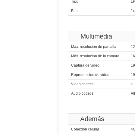
Tipo
L
339
Bus
1x
2x1.
340
4x1.50 GHz C
4x1.30 GHz C
Multimedia
341
Qualcomm
4x1.40 G
Máx. resolución de pantalla
12
342
Qualcomm
Máx. resolucion de la camara
1
4x1.40 G
Captura de video
19
343
Sams
4x1.50 GHz C
Reproducción de vídeo
19
344
Video codecs
H.
4x1.50
Audio codecs
AI
345
4x1.50
346
Además
4x1.50 GHz C
347
Conexión celular
4
8x1.30 GHz C