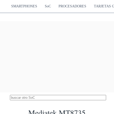
tex-A53
680 MHz
SMARTPHONES
SoC
PROCESADORES
TARJETAS 
iSilicon Kirin 650
4407
ortex-A53
Mali-T830 MP2
3.49 %
ortex-A53
900 MHz
Rockchip RK3562
4368
Cortex-A53
Mali-G52 MP2
3.46 %
800 MHz
iSilicon Kirin 935
4303
ortex-A53
Mali-T628 MP4
3.41 %
ortex-A53
680 MHz
Intel Atom Z3560
4291
 GHz Moorefield
G6430
3.40 %
533 MHz
diatek Helio A25
4226
tex-A53
PowerVR GE8320
3.35 %
tex-A53
600 MHz
diatek Helio P18
4203
ortex-A53
Mali-T860 MP2
3.33 %
ortex-A53
800 MHz
ung Exynos 5430
4171
ortex-A15
Mali-T628 MP6
3.30 %
ortex-A7
600 MHz
ntel Atom Z3735G
4133
il
HD Graphics (Bay Trail)
3.27 %
646 MHz
Mediatek MT8735
diatek Helio X10
4004