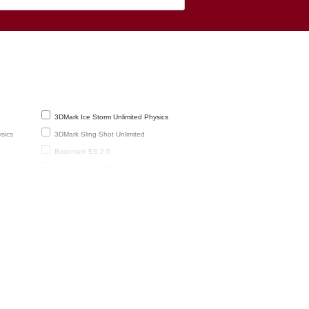
3DMark Ice Storm Unlimited Physics
sics
3DMark Sling Shot Unlimited
Basemark ES 2.0
Geekbench 4.4 Multi-Core
reen
GFXBench 2.7 T-Rex HD Offscreen
GFXBench 3.1 Manhattan Offscreen (fps)
Octane 2 Total
PCMark 2.0