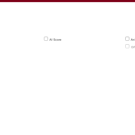
386
Spr
4x1.30 GHz
387
Qualcomm
4x1.20 
388
AI Score
AnT
4x1.30 GHz
GF
389
Sp
4x1.20 GHz
390
2x1.00 GH
391
Spr
4x1.30 GHz
392
Sp
4x1.30 GHz
393
Qualcomm
4x1.10 
394
Sp
4x1.20 GHz