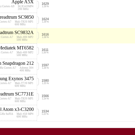
Apple A5X
1629
z Cortex-A9
SGX543MP4
1.29 %
200 MHz
readtrum SC9850
1624
Cortex-A7
Mali-T820 MP1
1.29 %
600 MHz
eadtrum SC9832A
1616
 Cortex-A7
Mali-400 MP2
1.28 %
500 MHz
Mediatek MT6582
1611
 Cortex-A7
Mali-400 MP2
1.28 %
500 MHz
 Snapdragon 212
1597
GHz Cortex-A7
Adreno 304
1.26 %
400 MHz
ung Exynos 3475
1580
Cortex-A7
Mali-T720 MP1
1.25 %
600 MHz
eadtrum SC7731E
1566
Cortex-A7
Mali-T820 MP1
1.24 %
600 MHz
el Atom x3-C3200
1534
 GHz SoFIA
Mali-450 MP4
1.22 %
600 MHz
Intel Atom Z2520
1520
 Cloverview
SGX544 MP2
1.20 %
300 MHz