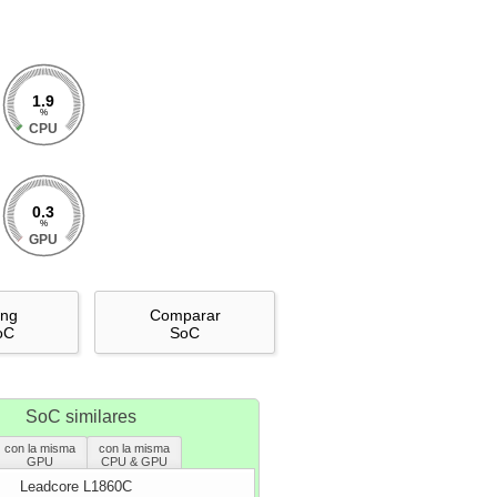
1.9
%
CPU
0.3
%
GPU
ing
Comparar
oC
SoC
SoC similares
con la misma
con la misma
GPU
CPU & GPU
Leadcore L1860C