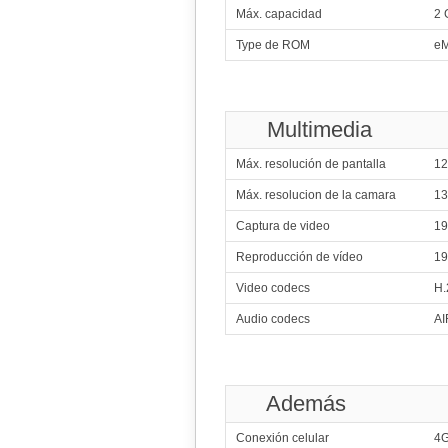
Máx. capacidad
2 
360
Type de ROM
eM
4x1.30 GHz C
361
Qualcomm
4x1.20 G
Multimedia
362
4x1.30 GHz C
Máx. resolución de pantalla
12
363
Spr
Máx. resolucion de la camara
1
4x1.40 GHz C
Captura de video
19
364
Me
4x1.10 GHz C
Reproducción de vídeo
19
365
Video codecs
Marvell
H.
4x1.20 GHz Corte
Audio codecs
AI
366
Qualcomm Sn
2x1
367
Me
Además
8x1.40 GHz
368
Conexión celular
4