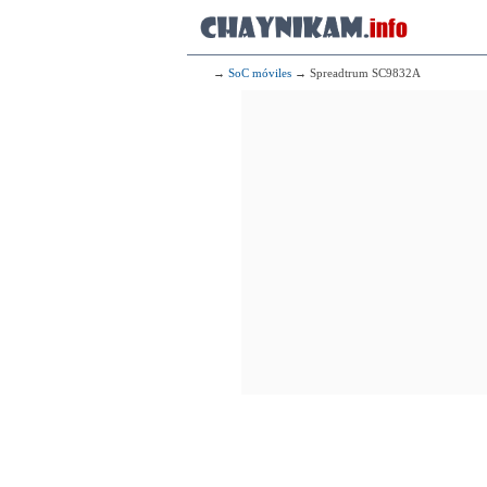
4x1.50 G
4x1.20 G
325
Qualcomm
4x1.50 G
→
SoC móviles
→ Spreadtrum SC9832A
4x1.20 G
326
Me
4x1.80 GHz Cor
327
4x2.00
328
2x1.
329
I
4x1.33 GHz Bay Tra
330
8x1.70 GHz C
331
Me
4x2.00
332
Qualcomm
4x1.40 G
4x1.20 G
333