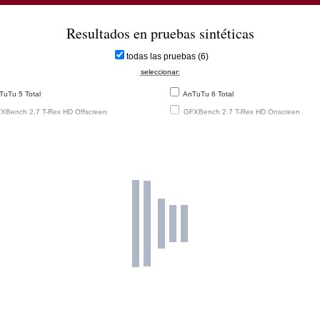
eadtrum T-Shark2
1516
 Cortex-A7
Mali-400 MP2
1.20 %
Resultados en pruebas sintéticas
500 MHz
 Snapdragon 200
1494
todas las pruebas (6)
GHz Cortex-A7
Adreno 302
1.18 %
300 MHz
seleccionar:
Mediatek MT8382
1477
uTu 5 Total
AnTuTu 6 Total
 Cortex-A7
Mali-400 MP2
1.17 %
500 MHz
XBench 2.7 T-Rex HD Offscreen
GFXBench 2.7 T-Rex HD Onscreen
readtrum SC8830
1471
 Cortex-A7
Mali-400 MP2
1.17 %
500 MHz
Apple A5
1466
z Cortex-A9
SGX543MP2
1.16 %
200 MHz
eadtrum SC7731G
1445
 Cortex-A7
Mali-400 MP2
1.14 %
480 MHz
readtrum SC7730
1426
 Cortex-A7
Mali-400 MP1
1.13 %
500 MHz
 Snapdragon 210
1424
GHz Cortex-A7
Adreno 304
1.13 %
400 MHz
readtrum SC7731
1334
 Cortex-A7
Mali-400 MP1
1.06 %