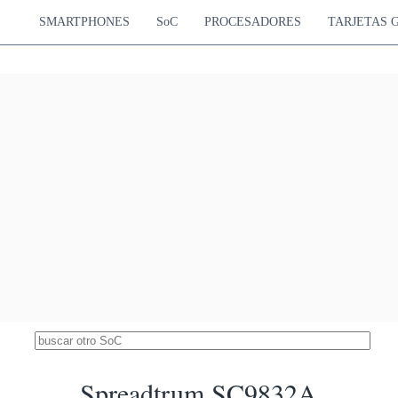
Hz Cortex-A53
Adreno 405
2.87 %
Hz Cortex-A53
550 MHz
SMARTPHONES
SoC
PROCESADORES
TARJETAS 
 Snapdragon 616
3570
Hz Cortex-A53
Adreno 405
2.83 %
Hz Cortex-A53
550 MHz
diatek Helio A20
3505
tex-A53
PowerVR GE8320
2.78 %
550 MHz
Mediatek MT8166
3499
 GHz Cortex-A53
GE8300
2.77 %
700 MHz
Apple A6X
3492
40 GHz Swift
SGX554MP4
2.77 %
300 MHz
ntel Atom Z3735F
3417
il
HD Graphics (Bay Trail)
2.71 %
646 MHz
Mediatek MT6752
3375
ortex-A53
Mali-T760 MP2
2.67 %
700 MHz
diatek MT8766B
3322
 GHz Cortex-A53
GE8300
2.63 %
550 MHz
 Snapdragon 415
3298
Hz Cortex-A53
Adreno 405
2.61 %
Hz Cortex-A53
500 MHz
Spreadtrum SC9832A