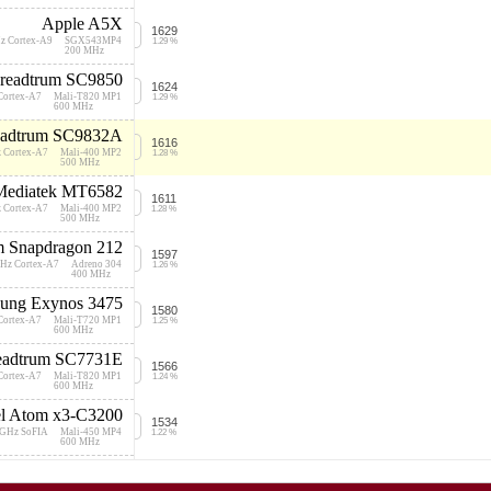
Apple A5X
1629
z Cortex-A9
SGX543MP4
1.29 %
200 MHz
readtrum SC9850
1624
Cortex-A7
Mali-T820 MP1
1.29 %
600 MHz
eadtrum SC9832A
1616
 Cortex-A7
Mali-400 MP2
1.28 %
500 MHz
Mediatek MT6582
1611
 Cortex-A7
Mali-400 MP2
1.28 %
500 MHz
 Snapdragon 212
1597
GHz Cortex-A7
Adreno 304
1.26 %
400 MHz
ung Exynos 3475
1580
Cortex-A7
Mali-T720 MP1
1.25 %
600 MHz
eadtrum SC7731E
1566
Cortex-A7
Mali-T820 MP1
1.24 %
600 MHz
el Atom x3-C3200
1534
 GHz SoFIA
Mali-450 MP4
1.22 %
600 MHz
Intel Atom Z2520
1520
 Cloverview
SGX544 MP2
1.20 %