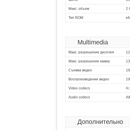
4x1.30 GHz C
Макс. объем
2 
360
Тип ROM
eM
4x1.30 GHz C
361
Qualcomm
4x1.20 G
Multimedia
362
4x1.30 GHz C
Макс. разрешение дисплея
12
363
Spr
Макс. разрешение камер
1
4x1.40 GHz C
Съемка видео
19
364
Me
4x1.10 GHz C
Воспроизведение видео
19
365
Video codecs
Marvell
H.
4x1.20 GHz Corte
Audio codecs
AI
366
Qualcomm Sn
2x1
367
Me
Дополнительно
8x1.40 GHz