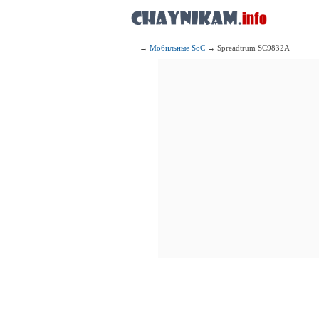
324
Qualcomm
4x1.50 G
4x1.20 G
325
Qualcomm
→
Мобильные SoC
→ Spreadtrum SC9832A
4x1.50 G
4x1.20 G
326
Me
4x1.80 GHz Cor
327
4x2.00
328
2x1.
329
I
4x1.33 GHz Bay Tra
330
8x1.70 GHz C
331
Me
4x2.00
332
Qualcomm
4x1.40 G
4x1.20 G