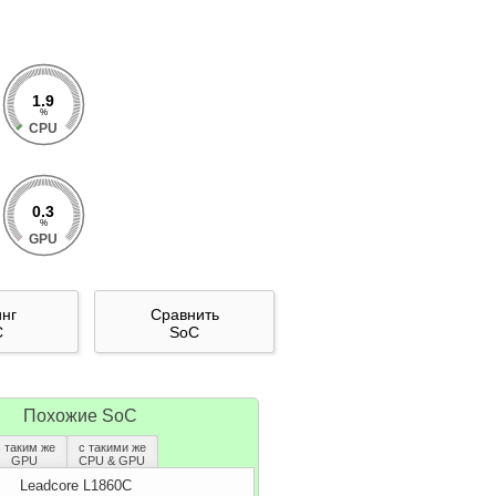
1.9
%
CPU
0.3
%
GPU
инг
Сравнить
C
SoC
Похожие SoC
с таким же
с такими же
GPU
CPU & GPU
Leadcore L1860C