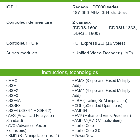
iGPU
Radeon HD7000 series
497-686 MHz, 384 shaders
Contrôleur de mémoire
2 canaux
(DDR3-1600, DDR3U-1333,
DDR3L-1600)
Contrôleur PCIe
PCI Express 2.0 (16 voies)
Autres modules
• Unified Video Decoder (UVD)
Instructions, technologies
• MMX
• FMA3 (3-operand Fused Multiply-
• SSE
Add)
• SSE2
• FMA4 (4-operand Fused Multiply-
• SSE3
Add)
• SSE4A
• TBM (Trailing Bit Manipulation)
• SSSE3
• XOP (eXtended Operations)
• SSE4 (SSE4.1 + SSE4.2)
• AMD64
• AES (Advanced Encryption
• EVP (Enhanced Virus Protection)
Standard)
• AMD-V (AMD Virtualization)
• AVX (Advanced Vector
• Turbo Core
Extensions)
• Turbo Core 3.0
• BMI1 (Bit Manipulation inst. 1)
• PowerNow!