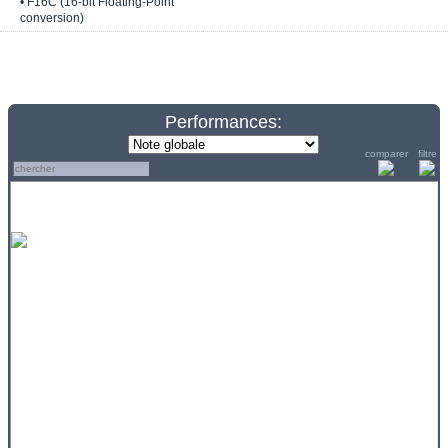
• F16C (16-bit Floating-Point
conversion)
Performances:
comparer
filtre