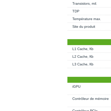
Transistors, mil.
TDP
Température max.
Site du produit
L1 Cache, Кb
L2 Cache, Кb
L3 Cache, Кb
iGPU
Contrôleur de mémoire
Contrôleur PCIe