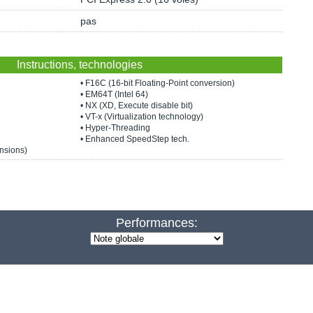
pas
Instructions, technologies
• F16C (16-bit Floating-Point conversion)
• EM64T (Intel 64)
• NX (XD, Execute disable bit)
• VT-x (Virtualization technology)
• Hyper-Threading
• Enhanced SpeedStep tech.
nsions)
Performances: