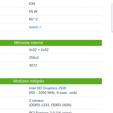
634
55 W
65° C
ouvrir >
Mémoire interne
2x32 + 2x32
256x2
3072
Modules intégrés
Intel HD Graphics 2500
650 - 1050 MHz, 6 exec. units
2 canaux
(DDR3-1333, DDR3-1600)
PCI Express 2.0 (16 voies)