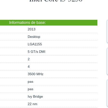
Informations de base:
2013
Desktop
LGA1155
5 GT/s DMI
2
4
3500 MHz
pas
pas
Ivy Bridge
22 nm