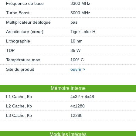
Fréquence de base
3300 MHz
Turbo Boost
5000 MHz
Multiplicateur débloqué
pas
Architecture (cœur)
Tiger Lake-H
Lithographie
10 nm
TDP
35 W
Température max.
100° C
Site du produit
ouvrir >
Mémoire interne
L1 Cache, Кb
4x32 + 4x48
L2 Cache, Кb
4x1280
L3 Cache, Кb
12288
Modules intégrés