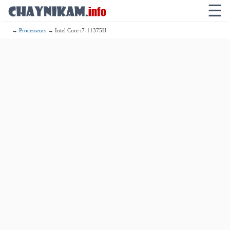
☰
→
Processeurs
→ Intel Core i7-11375H