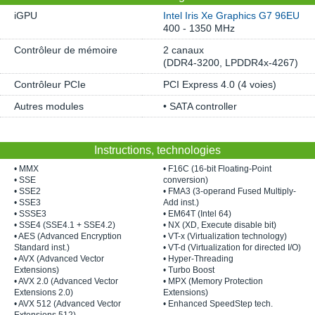
iGPU
Intel Iris Xe Graphics G7 96EU
400 - 1350 MHz
Contrôleur de mémoire
2 canaux
(DDR4-3200, LPDDR4x-4267)
Contrôleur PCIe
PCI Express 4.0 (4 voies)
Autres modules
• SATA controller
Instructions, technologies
• MMX
• F16C (16-bit Floating-Point
• SSE
conversion)
• SSE2
• FMA3 (3-operand Fused Multiply-
• SSE3
Add inst.)
• SSSE3
• EM64T (Intel 64)
• SSE4 (SSE4.1 + SSE4.2)
• NX (XD, Execute disable bit)
• AES (Advanced Encryption
• VT-x (Virtualization technology)
Standard inst.)
• VT-d (Virtualization for directed I/O)
• AVX (Advanced Vector
• Hyper-Threading
Extensions)
• Turbo Boost
• AVX 2.0 (Advanced Vector
• MPX (Memory Protection
Extensions 2.0)
Extensions)
• AVX 512 (Advanced Vector
• Enhanced SpeedStep tech.