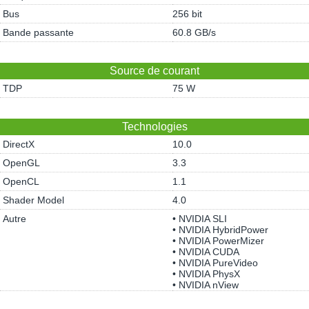
Bus
256 bit
Bande passante
60.8 GB/s
Source de courant
TDP
75 W
Technologies
DirectX
10.0
OpenGL
3.3
OpenCL
1.1
Shader Model
4.0
Autre
• NVIDIA SLI
• NVIDIA HybridPower
• NVIDIA PowerMizer
• NVIDIA CUDA
• NVIDIA PureVideo
• NVIDIA PhysX
• NVIDIA nView