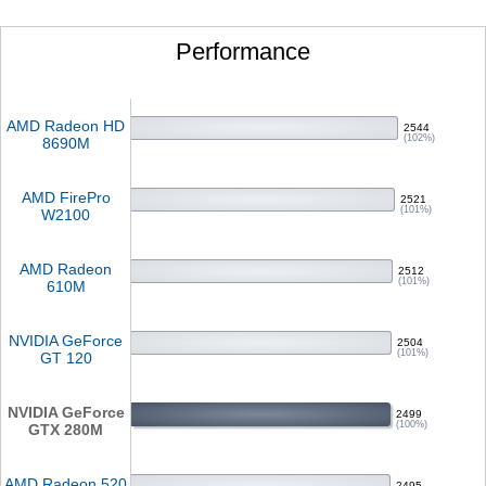
Performance
AMD Radeon HD
2544
(102%)
8690M
AMD FirePro
2521
(101%)
W2100
AMD Radeon
2512
(101%)
610M
NVIDIA GeForce
2504
(101%)
GT 120
NVIDIA GeForce
2499
(100%)
GTX 280M
AMD Radeon 520
2495