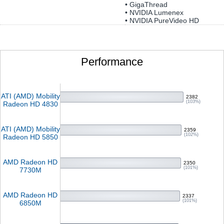
• GigaThread
• NVIDIA Lumenex
• NVIDIA PureVideo HD
Performance
ATI (AMD) Mobility
2382
(103%)
Radeon HD 4830
ATI (AMD) Mobility
2359
(102%)
Radeon HD 5850
AMD Radeon HD
2350
(101%)
7730M
AMD Radeon HD
2337
(101%)
6850M