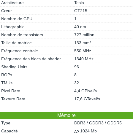
Architecture
Tesla
Cœur
GT215
Nombre de GPU
1
Lithographie
40 nm
Nombre de transistors
727 million
Taille de matrice
133 mm²
Fréquence centrale
550 MHz
Fréquence des blocs de shader
1340 MHz
Shading Units
96
ROPs
8
TMUs
32
Pixel Rate
4,4 GPixel/s
Texture Rate
17,6 GTexel/s
Mémoire
Type
DDR3 / GDDR3 / GDDR5
Capacité
до 1024 Mb