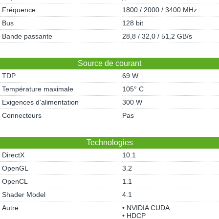
Fréquence
1800 / 2000 / 3400 MHz
Bus
128 bit
Bande passante
28,8 / 32,0 / 51,2 GB/s
Source de courant
TDP
69 W
Température maximale
105° C
Exigences d'alimentation
300 W
Connecteurs
Pas
Technologies
DirectX
10.1
OpenGL
3.2
OpenCL
1.1
Shader Model
4.1
Autre
• NVIDIA CUDA
• HDCP