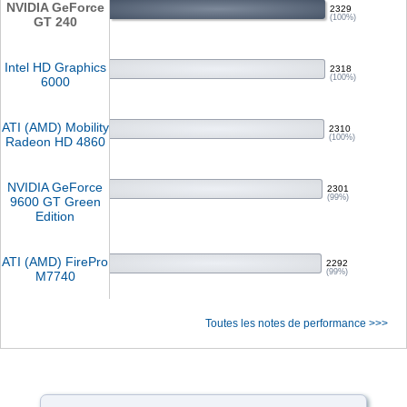
NVIDIA GeForce
2329
(100%)
GT 240
Intel HD Graphics
2318
(100%)
6000
ATI (AMD) Mobility
2310
(100%)
Radeon HD 4860
NVIDIA GeForce
2301
(99%)
9600 GT Green
Edition
ATI (AMD) FirePro
2292
(99%)
M7740
Toutes les notes de performance >>>