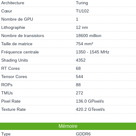
Architecture
Turing
Cœur
TU102
Nombre de GPU
1
Lithographie
12 nm
Nombre de transistors
18600 million
Taille de matrice
754 mm²
Fréquence centrale
1350 - 1545 MHz
Shading Units
4352
RT Cores
68
Tensor Cores
544
ROPs
88
TMUs
272
Pixel Rate
136.0 GPixel/s
Texture Rate
420.2 GTexel/s
Mémoire
Type
GDDR6