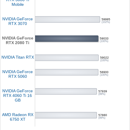
Mobile
NVIDIA GeForce
59995
(102%)
RTX 3070
NVIDIA GeForce
59033
(100%)
RTX 2080 Ti
NVIDIA Titan RTX
59022
(100%)
NVIDIA GeForce
58900
(100%)
RTX 5060
NVIDIA GeForce
57939
(99%)
RTX 4060 Ti 16
GB
AMD Radeon RX
57880
(99%)
6750 XT