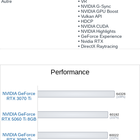
Autre
• VR
• NVIDIA G-Sync
• NVIDIA GPU Boost
• Vulkan API
• HDCP
• NVIDIA CUDA
• NVIDIA Highlights
• GeForce Experience
• Nvidia RTX
• DirectX Raytracing
Performance
NVIDIA GeForce
64326
(109%)
RTX 3070 Ti
NVIDIA GeForce
60192
(102%)
RTX 5060 Ti 8GB
NVIDIA GeForce
60022
(102%)
RTX 3080 Ti