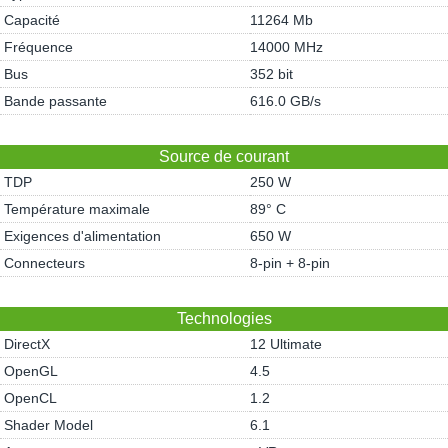
Capacité
11264 Mb
Fréquence
14000 MHz
Bus
352 bit
Bande passante
616.0 GB/s
Source de courant
TDP
250 W
Température maximale
89° C
Exigences d'alimentation
650 W
Connecteurs
8-pin + 8-pin
Technologies
DirectX
12 Ultimate
OpenGL
4.5
OpenCL
1.2
Shader Model
6.1