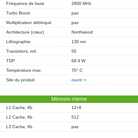
Fréquence de base
2800 MHz
Turbo Boost
pas
Multiplicateur débloqué
pas
Architecture (cœur)
Northwood
Lithographie
130 nm
Transistors, mil.
55
TDP
68.4 W
Température max.
70° C
Site du produit
ouvrir >
Mémoire interne
L1 Cache, Кb
12+8
L2 Cache, Кb
512
L3 Cache, Кb
pas