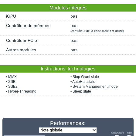
Modules intégrés
iGPU
pas
Contrôleur de mémoire
pas
(contrôleur de la carte mère est utilisé)
Contrôleur PCIe
pas
Autres modules
pas
Instructions, technologies
• MMX
• Stop Grant state
• SSE
• AutoHalt state
• SSE2
• System Management mode
• Hyper-Threading
• Sleep state
Performances:
comparer
filtre