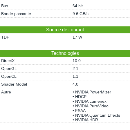
Bus
64 bit
Bande passante
9.6 GB/s
Source de courant
TDP
17 W
Technologies
DirectX
10.0
OpenGL
2.1
OpenCL
1.1
Shader Model
4.0
Autre
• NVIDIA PowerMizer
• HDCP
• NVIDIA Lumenex
• NVIDIA PureVideo
• FSAA
• NVIDIA Quantum Effects
• NVIDIA HDR