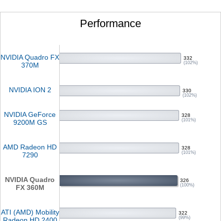
Performance
NVIDIA Quadro FX
332
(102%)
370M
NVIDIA ION 2
330
(102%)
NVIDIA GeForce
328
(101%)
9200M GS
AMD Radeon HD
328
(101%)
7290
NVIDIA Quadro
326
(100%)
FX 360M
ATI (AMD) Mobility
322
(99%)
Radeon HD 2400