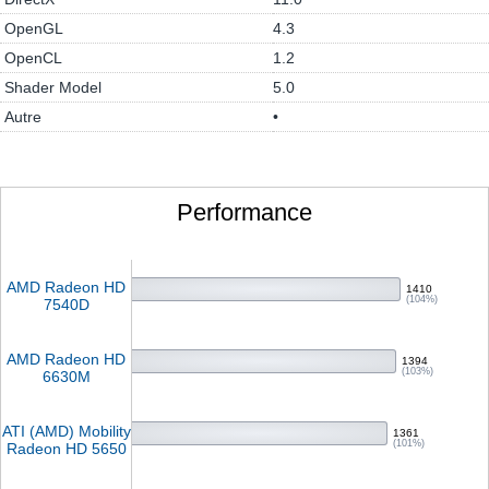
OpenGL
4.3
OpenCL
1.2
Shader Model
5.0
Autre
•
Performance
AMD Radeon HD
1410
(104%)
7540D
AMD Radeon HD
1394
(103%)
6630M
ATI (AMD) Mobility
1361
(101%)
Radeon HD 5650