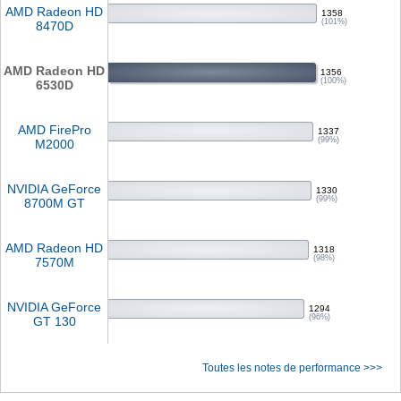
AMD Radeon HD
1358
(101%)
8470D
AMD Radeon HD
1356
(100%)
6530D
AMD FirePro
1337
(99%)
M2000
NVIDIA GeForce
1330
(99%)
8700M GT
AMD Radeon HD
1318
(98%)
7570M
NVIDIA GeForce
1294
(96%)
GT 130
Toutes les notes de performance >>>