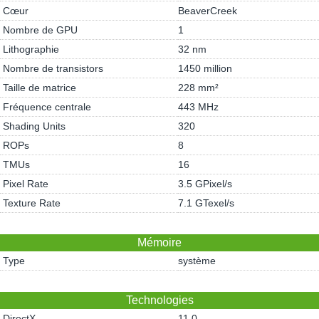
Cœur
BeaverCreek
Nombre de GPU
1
Lithographie
32 nm
Nombre de transistors
1450 million
Taille de matrice
228 mm²
Fréquence centrale
443 MHz
Shading Units
320
ROPs
8
TMUs
16
Pixel Rate
3.5 GPixel/s
Texture Rate
7.1 GTexel/s
Mémoire
Type
système
Technologies
DirectX
11.0