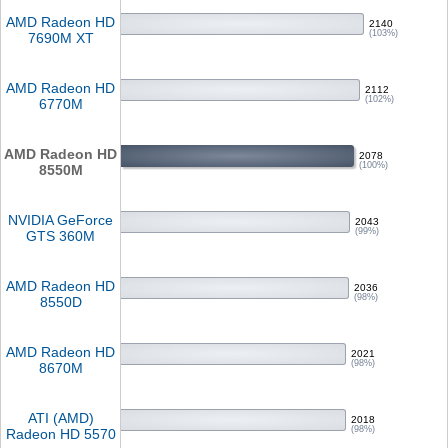
AMD Radeon HD
2140
(103%)
7690M XT
AMD Radeon HD
2112
(102%)
6770M
AMD Radeon HD
2078
(100%)
8550M
NVIDIA GeForce
2043
(99%)
GTS 360M
AMD Radeon HD
2036
(98%)
8550D
AMD Radeon HD
2021
(98%)
8670M
ATI (AMD)
2018
(98%)
Radeon HD 5570