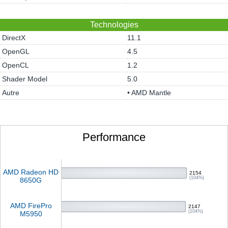
Technologies
DirectX
11.1
OpenGL
4.5
OpenCL
1.2
Shader Model
5.0
Autre
• AMD Mantle
Performance
AMD Radeon HD
2154
(104%)
8650G
AMD FirePro
2147
(104%)
M5950