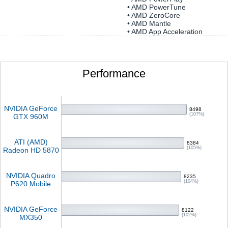
• AMD PowerTune
• AMD ZeroCore
• AMD Mantle
• AMD App Acceleration
Performance
NVIDIA GeForce
8498
(107%)
GTX 960M
ATI (AMD)
8384
(105%)
Radeon HD 5870
NVIDIA Quadro
8235
(104%)
P620 Mobile
NVIDIA GeForce
8122
(102%)
MX350