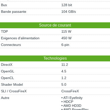
Bus
128 bit
Bande passante
104 GB/s
Source de courant
TDP
115 W
Exigences d'alimentation
450 W
Connecteurs
6-pin
Technologies
DirectX
11.2
OpenGL
4.5
OpenCL
1.2
Shader Model
5.0
SLI / CrossFireX
CrossFireX
Autre
• ATI Eyefinity
• HDCP
• AMD HD3D
• AMD PowerPlay