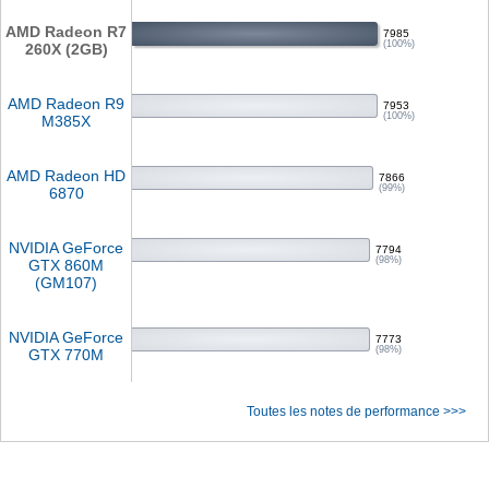
AMD Radeon R7
7985
(100%)
260X (2GB)
AMD Radeon R9
7953
(100%)
M385X
AMD Radeon HD
7866
(99%)
6870
NVIDIA GeForce
7794
(98%)
GTX 860M
(GM107)
NVIDIA GeForce
7773
(98%)
GTX 770M
Toutes les notes de performance >>>